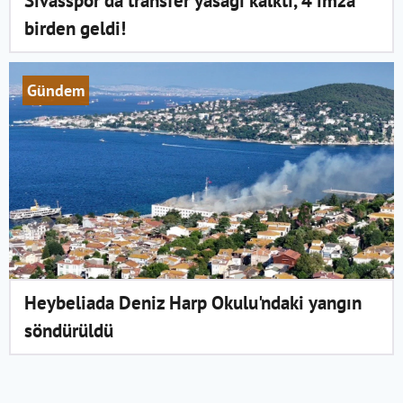
Sivasspor'da transfer yasağı kalktı, 4 imza
birden geldi!
Gündem
Heybeliada Deniz Harp Okulu'ndaki yangın
söndürüldü