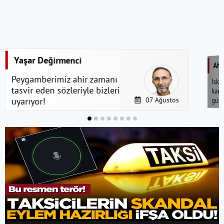
Yaşar Değirmenci
Ahm
Peygamberimiz ahir zamanı
İski
tasvir eden sözleriyle bizleri
kada
güre
07 Ağustos
uyarıyor!