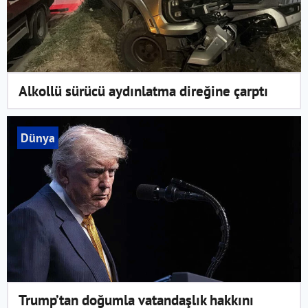
Alkollü sürücü aydınlatma direğine çarptı
Dünya
Trump’tan doğumla vatandaşlık hakkını