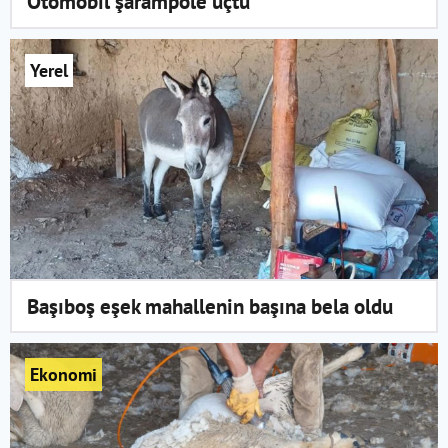
Otomobil şarampole uçtu
Yerel
Başıboş eşek mahallenin başına bela oldu
Ekonomi