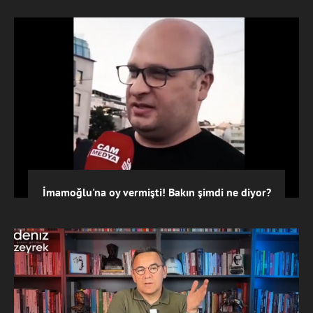
İmamoğlu'na oy vermişti! Bakın şimdi ne diyor?