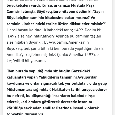
büyükelçileri vardı. Kürsü, arkamıza Mustafa Paşa
Camisini almıştı. Büyükelçilere hitaben dedim ki: ‘Sayın
Büyükelçiler, caminin kitabesine bakar mısınız? Ve
caminin kitabesindeki tarihe lütfen dikkat eder misiniz?’
Hepsi başını kaldırdı. Kitabedeki tarih; 1492. Dedim ki:
‘1492 size neyi hatırlatıyor?’ Aslında bu caminin taşları
size hitaben diyor ki: ‘Ey Avrupa’nın, Amerika’nın
Büyükelçileri, şunu bilin ki ben burada yapıldığımda siz
Amerika’yı keşfetmemiştiniz.’ Çünkü Amerika 1492’de
keşfedildi biliyorsunuz.
‘Ben burada yapıldığımda siz bugün Gazze’deki
katliamları yapan Yahudilerin tamamını Avrupa’dan
kovdunuz ve onlar sığınacak tek yer buldular; o da gelip
Müslümanlara sığındılar.’ ​Hakikaten tarihi tersyüz ederek
bu nefreti, bu düşmanlığı insanların kalbinde inşa
ederek, katliamlara götürecek derecede insanları
kötülüğe sevk eden amiller üzerinde insanlık olarak
topyekûn durmalıyız.