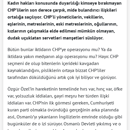
Kadın hakları konusunda duyarlılığı kimseye bırakmayan
CHP’lilerin son derece çarpık, mide bulandırıcı ilişkileri
ortalığa saçılıyor.
CHP’li yöneticilerin, vekillerin,
eşlerinin, metreslerinin, eski metreslerinin, oğullarının,
kızlarının çalışmakla elde edilmesi mümkün olmayan,
dudak uçuklatan servetleri manşetleri süslüyor.
Bütün bunlar iktidarın CHP’ye operasyonu mu? Ya da
iktidara yakın medyanın algı operasyonu mu? Hayır. CHP
seçmeni de olup bitenlerin içerideki kavgadan
kaynaklandığını, pisliklerin ortaya bizzat CHP’liler
tarafından döküldüğünü artık çok iyi biliyor ve görüyor.
Özgür Özel’in hareketinin temelinde hırs var, hınç var, öfke
var, yolsuzluk iddiaları, gayri meşru her türden ilişki
iddiaları var. CHP’nin ilk görmesi gereken, Cumhuriyeti
kuran parti olmakla övündüğü gerçeğinin arka planında
asıl, Osmanlı’yı yıkanların İngilizlerin emrinde olduğu gibi
bugünküler de o izi sürüyor. Osmanlı Devleti yıkılmış ve o