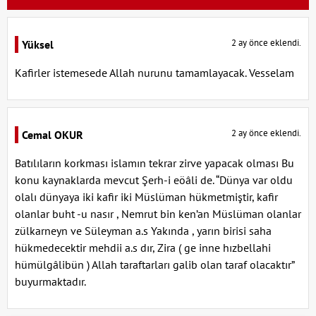
2 ay önce eklendi.
Yüksel
Kafirler istemesede Allah nurunu tamamlayacak. Vesselam
2 ay önce eklendi.
Cemal OKUR
Batılıların korkması islamın tekrar zirve yapacak olması Bu
konu kaynaklarda mevcut Şerh-i eöâli de. “Dünya var oldu
olalı dünyaya iki kafir iki Müslüman hükmetmiştir, kafir
olanlar buht -u nasır , Nemrut bin ken’an Müslüman olanlar
zülkarneyn ve Süleyman a.s Yakında , yarın birisi saha
hükmedecektir mehdii a.s dır, Zira ( ge inne hızbellahi
hümülgâlibün ) Allah taraftarları galib olan taraf olacaktır”
buyurmaktadır.