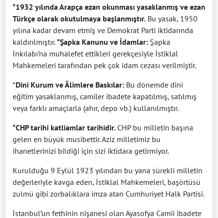
*1932 yılında Arapça ezan okunması yasaklanmış ve ezan
Türkçe olarak okutulmaya
başlanmıştır.
Bu yasak, 1950
yılına kadar devam etmiş ve Demokrat Parti iktidarında
kaldırılmıştır.
*Şapka Kanunu ve İdamlar:
Şapka
İnkılabı’na muhalefet ettikleri gerekçesiyle İstiklal
Mahkemeleri tarafından pek çok idam cezası verilmiştir.
*
Dini Kurum ve Âlimlere Baskılar:
Bu dönemde dini
eğitim yasaklanmış, camiler ibadete kapatılmış, satılmış
veya farklı amaçlarla (ahır, depo vb.) kullanılmıştır.
*CHP tarihi katliamlar tarihidir.
CHP bu milletin başına
gelen en büyük musibettir. Aziz milletimiz bu
ihanetlerinizi bildiği için sizi iktidara getirmiyor.
Kurulduğu 9 Eylül 1923 yılından bu yana sürekli milletin
değerleriyle kavga eden, İstiklal Mahkemeleri, başörtüsü
zulmü gibi zorbalıklara imza atan Cumhuriyet Halk Partisi.
İstanbul’un fethinin nişanesi olan Ayasofya Camii ibadete