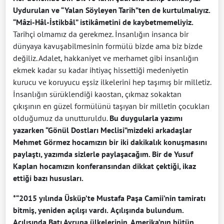
Uydurulan ve “Yalan Söyleyen Tarih”ten de kurtulmalıyız.
“Mâzi-Hâl-İstikbâl” istikâmetini de kaybetmemeliyiz.
Tarihçi olmamız da gerekmez. İnsanlığın insanca bir
dünyaya kavuşabilmesinin formülü bizde ama biz bizde
değiliz. Adalet, hakkaniyet ve merhamet gibi insanlığın
ekmek kadar su kadar ihtiyaç hissettiği medeniyetin
kurucu ve koruyucu eşsiz ilkelerini hep taşımış bir milletiz.
İnsanlığın sürüklendiği kaostan, çıkmaz sokaktan
çıkışının en güzel formülünü taşıyan bir milletin çocukları
olduğumuz da unutturuldu.
Bu duygularla yazımı
yazarken “Gönül Dostları Meclisi”mizdeki arkadaşlar
Mehmet Görmez hocamızın bir iki dakikalık konuşmasını
paylaştı, yazımda sizlerle paylaşacağım. Bir de Yusuf
Kaplan hocamızın konferansından dikkat çektiği, ikaz
ettiği bazı hususları.
*“2015 yılında Üsküp’te Mustafa Paşa Camii’nin tamiratı
bitmiş, yeniden açılışı vardı.
Açılışında bulundum.
Açılışında Batı Avrupa ülkelerinin, Amerika’nın bütün