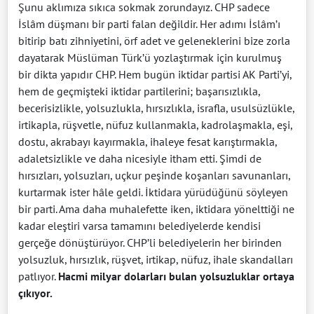
Şunu aklımıza sıkıca sokmak zorundayız. CHP sadece
İslâm düşmanı bir parti falan değildir. Her adımı İslâm’ı
bitirip batı zihniyetini, örf adet ve geleneklerini bize zorla
dayatarak Müslüman Türk’ü yozlaştırmak için kurulmuş
bir dikta yapıdır CHP. Hem bugün iktidar partisi AK Parti’yi,
hem de geçmişteki iktidar partilerini; başarısızlıkla,
becerisizlikle, yolsuzlukla, hırsızlıkla, israfla, usulsüzlükle,
irtikapla, rüşvetle, nüfuz kullanmakla, kadrolaşmakla, eşi,
dostu, akrabayı kayırmakla, ihaleye fesat karıştırmakla,
adaletsizlikle ve daha nicesiyle itham etti. Şimdi de
hırsızları, yolsuzları, uçkur peşinde koşanları savunanları,
kurtarmak ister hâle geldi. İktidara yürüdüğünü söyleyen
bir parti. Ama daha muhalefette iken, iktidara yönelttiği ne
kadar eleştiri varsa tamamını belediyelerde kendisi
gerçeğe dönüştürüyor. CHP’li belediyelerin her birinden
yolsuzluk, hırsızlık, rüşvet, irtikap, nüfuz, ihale skandalları
patlıyor.
Hacmi milyar dolarları bulan yolsuzluklar ortaya
çıkıyor.