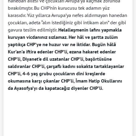
hanedan ailesi ve çocukları Avrupa’ya kaçmak zorunda
bırakılmıştır. Bu CHP’nin kurucusu tek adamın yüz
karasıdır. Yüz yıllarca Avrupa’ya nefes aldırmayan hanedan
çocukları, adeta “alın istediğiniz gibi intikam alın” der gibi
gavura teslim edilmiştir.
Helalleşmenin lafını yapmakla
kuruyan vicdanınız sızlamaz. Her hâl ve şartta zulüm
yaptıkça CHP’ye ne huzur var ne iktidar. Bugün hâlâ
Kur’an’a iftira edenler CHP’li, ezana hakaret edenler
CHP’li, Diyanet’e dil uzatanlar CHP’li, başörtüsüne
saldıranlar CHP’li, çarşaflı kadını sokakta tartaklayanlar
CHP’li, 4-6 yaş grubu çocukların dini kreşlerde
okumasına karşı çıkanlar CHP’li, İmam Hatip Okullarını
da Ayasofya’yı da kapatacağız diyenler CHP’li.