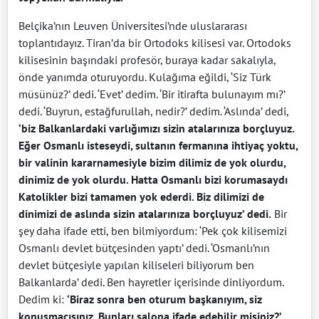
Belçika’nın Leuven Üniversitesi’nde uluslararası
toplantıdayız. Tiran’da bir Ortodoks kilisesi var. Ortodoks
kilisesinin başındaki profesör, buraya kadar sakalıyla,
önde yanımda oturuyordu. Kulağıma eğildi, ‘Siz Türk
müsünüz?’ dedi. ‘Evet’ dedim. ‘Bir itirafta bulunayım mı?’
dedi. ‘Buyrun, estağfurullah, nedir?’ dedim. ‘Aslında’ dedi,
‘biz Balkanlardaki varlığımızı sizin atalarınıza borçluyuz.
Eğer Osmanlı isteseydi, sultanın fermanına ihtiyaç yoktu,
bir valinin kararnamesiyle bizim dilimiz de yok olurdu,
dinimiz de yok olurdu. Hatta Osmanlı bizi korumasaydı
Katolikler bizi tamamen yok ederdi. Biz dilimizi de
dinimizi de aslında sizin atalarınıza borçluyuz’ dedi.
​Bir
şey daha ifade etti, ben bilmiyordum: ‘Pek çok kilisemizi
Osmanlı devlet bütçesinden yaptı’ dedi. ‘Osmanlı’nın
devlet bütçesiyle yapılan kiliseleri biliyorum ben
Balkanlarda’ dedi. Ben hayretler içerisinde dinliyordum.
Dedim ki:
‘Biraz sonra ben oturum başkanıyım, siz
konuşmacısınız. Bunları salona ifade edebilir misiniz?’