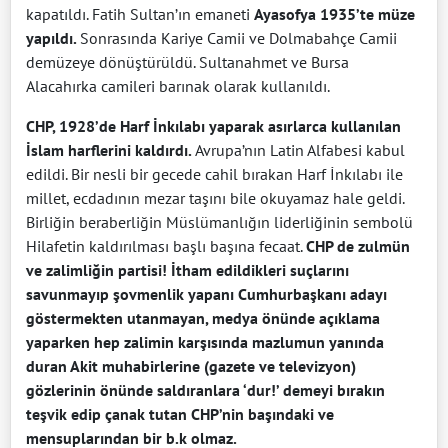
kapatıldı. Fatih Sultan’ın emaneti
Ayasofya 1935’te müze
yapıldı.
Sonrasında Kariye Camii ve Dolmabahçe Camii
demüzeye dönüştürüldü. Sultanahmet ve Bursa
Alacahırka camileri barınak olarak kullanıldı.
CHP, 1928’de Harf İnkılabı yaparak asırlarca kullanılan
İslam harflerini kaldırdı.
Avrupa’nın Latin Alfabesi kabul
edildi. Bir nesli bir gecede cahil bırakan Harf İnkılabı ile
millet, ecdadının mezar taşını bile okuyamaz hale geldi.
Birliğin beraberliğin Müslümanlığın liderliğinin sembolü
Hilafetin kaldırılması başlı başına fecaat.
CHP de zulmün
ve zalimliğin partisi!
İtham edildikleri suçlarını
savunmayıp şovmenlik yapanı Cumhurbaşkanı adayı
göstermekten utanmayan, medya önünde açıklama
yaparken hep zalimin karşısında mazlumun yanında
duran Akit muhabirlerine (gazete ve televizyon)
gözlerinin önünde saldıranlara ‘dur!’ demeyi bırakın
teşvik edip çanak tutan CHP’nin başındaki ve
mensuplarından bir b.k olmaz.