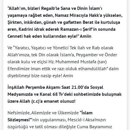
“Allah’ım, bizleri Regaib’le Sana ve Dinin İslam’ı
yaşamaya rağbet eden, Namaz Miracıyla Hakk’a yükselen,
Şirkten, inkârdan, günah ve gafletten Berat ile kurtuluşa
eren, Kadrini idrak ederek Ramazan-ı Şerif’in sonunda
Cenneti hak eden kullarından eyle!” Amiin
Ve “Yaratıcı, Yaşatıcı ve Yönetici Tek ilah ve Rab olarak
Allah’ımıza, tek Din olarak İslam’a, Peygamber ve Önder
olarak kulu ve elçisi Hz. Muhammed Mustafa (sav)
Efendimize iman ettik ve razı olduk elhamdülillah” daim
diyebilmeyi bize nasip eyle! Amin
İnşAllah Perşembe Akşamı Saat 21.00’da Sosyal
Medyamızda ve Kanal 68 Tv’deki sohbetimizde buluşmak
üzere Allah (c.c)’a emanet olunuz!
Nefsimizde, Ailemizde ve Ülkemizde
“İslam
Sözleşmesi”’
nin uygulanması, Mescid-i Aksa’mızın
özgürlüğü ve tatil olması dileğiyle Cuma Bayramımız