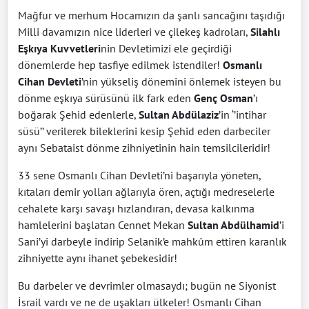
Mağfur ve merhum Hocamızın da şanlı sancağını taşıdığı
Milli davamızın nice liderleri ve çilekeş kadroları,
Silahlı
Eşkıya Kuvvetleri
nin Devletimizi ele geçirdiği
dönemlerde hep tasfiye edilmek istendiler!
Osmanlı
Cihan Devleti
’nin yükseliş dönemini önlemek isteyen bu
dönme eşkıya sürüsünü ilk fark eden
Genç Osman
’ı
boğarak Şehid edenlerle,
Sultan Abdülaziz
’in ‘’intihar
süsü’’ verilerek bileklerini kesip Şehid eden darbeciler
aynı Sebataist dönme zihniyetinin hain temsilcileridir!
33 sene Osmanlı Cihan Devleti’ni başarıyla yöneten,
kıtaları demir yolları ağlarıyla ören, açtığı medreselerle
cehalete karşı savaşı hızlandıran, devasa kalkınma
hamlelerini başlatan Cennet Mekan
Sultan Abdülhamid
’i
Sani’yi darbeyle indirip Selanik’e mahkûm ettiren karanlık
zihniyette aynı ihanet şebekesidir!
Bu darbeler ve devrimler olmasaydı; bugün ne Siyonist
İsrail vardı ve ne de uşakları ülkeler! Osmanlı Cihan