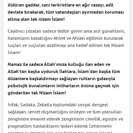
öldüren gaddar, cani teröristlere en ağır cezayı, adil
devlete bırakarak, tüm vatandaşları ayırmadan koruması
altına alan tek nizam İslam!
Caydırıcı cezaları sadece tedbir gören ama asıl günahların,
haramların bataklığını Ahiret ve Ahlaki eğitimle kurutarak
suçları ve suçluları azaltmayı ana hedef edinen tek Nizam
İslam!
Namaz ile sadece Allah’ımıza kulluğu ilan eden ve
Allah’tan başka uyduruk İlahlara, İslam’dan başka tüm
düzenlere başkaldırmayı sağlayan ruhların gıdasıyla
psikolojik bunalımların intiharların önüne geçmek için
gönderilen tek Nizam İslam!
İnfak, Sadaka, Zekatla toplumdaki sosyal dengeyi
sağlayan, servet düşmanlığını önleyen ve tüm yoksulları
zenginlere emanet ederek zenginlerin cimrilik, egoizm ve
pragmatizm hastalıklarını tedavi ederek Cehennemi