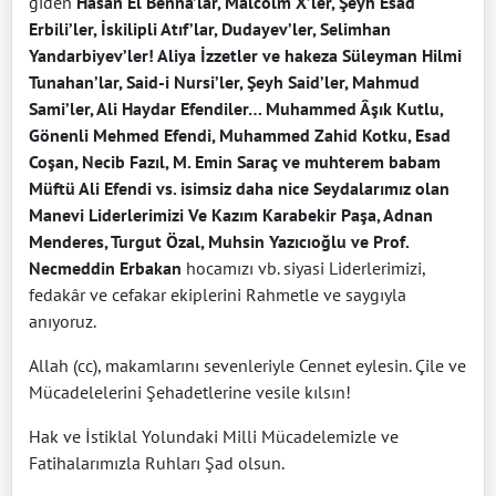
giden
Hasan El Benna’lar, Malcolm X’ler, Şeyh Esad
Erbili’ler, İskilipli Atıf’lar, Dudayev’ler, Selimhan
Yandarbiyev’ler! Aliya İzzetler ve hakeza Süleyman Hilmi
Tunahan’lar, Said-i Nursi’ler, Şeyh Said’ler, Mahmud
Sami’ler, Ali Haydar Efendiler… Muhammed Âşık Kutlu,
Gönenli Mehmed Efendi, Muhammed Zahid Kotku, Esad
Coşan, Necib Fazıl, M. Emin Saraç ve muhterem babam
Müftü Ali Efendi vs. isimsiz daha nice Seydalarımız olan
Manevi Liderlerimizi Ve Kazım Karabekir Paşa, Adnan
Menderes, Turgut Özal, Muhsin Yazıcıoğlu ve Prof.
Necmeddin Erbakan
hocamızı vb. siyasi Liderlerimizi,
fedakâr ve cefakar ekiplerini Rahmetle ve saygıyla
anıyoruz.
Allah (cc), makamlarını sevenleriyle Cennet eylesin. Çile ve
Mücadelelerini Şehadetlerine vesile kılsın!
Hak ve İstiklal Yolundaki Milli Mücadelemizle ve
Fatihalarımızla Ruhları Şad olsun.