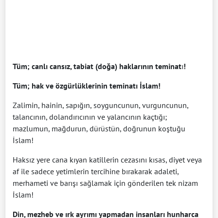
Tüm; canlı cansız, tabiat (doğa) haklarının teminat
ı
!
Tüm; hak ve özgürlüklerinin teminatı İslam!
Zalimin, hainin, sapığın, soyguncunun, vurguncunun,
talancının, dolandırıcının ve yalancının kaçtığı;
mazlumun, mağdurun, dürüstün, doğrunun koştuğu
İslam!
Haksız yere cana kıyan katillerin cezasını kısas, diyet veya
af ile sadece yetimlerin tercihine bırakarak adaleti,
merhameti ve barışı sağlamak için gönderilen tek nizam
İslam!
Din, mezheb ve ırk ayrımı yapmadan insanları hunharca