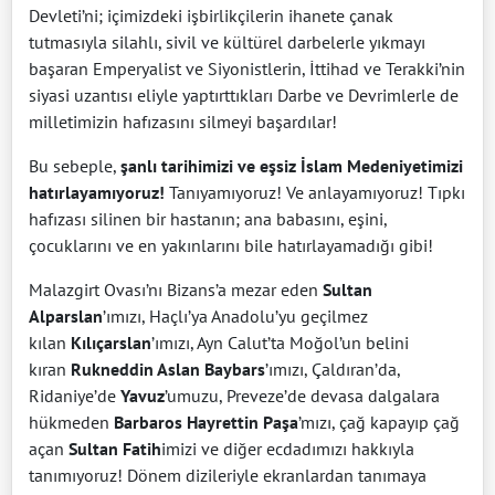
Devleti’ni; içimizdeki işbirlikçilerin ihanete çanak
tutmasıyla silahlı, sivil ve kültürel darbelerle yıkmayı
başaran Emperyalist ve Siyonistlerin, İttihad ve Terakki’nin
siyasi uzantısı eliyle yaptırttıkları Darbe ve Devrimlerle de
milletimizin hafızasını silmeyi başardılar!
Bu sebeple,
şanlı tarihimizi ve eşsiz İslam Medeniyetimizi
hatırlayamıyoruz!
Tanıyamıyoruz! Ve anlayamıyoruz! Tıpkı
hafızası silinen bir hastanın; ana babasını, eşini,
çocuklarını ve en yakınlarını bile hatırlayamadığı gibi!
Malazgirt Ovası’nı Bizans’a mezar eden
Sultan
Alparslan
’ımızı, Haçlı’ya Anadolu’yu geçilmez
kılan
Kılıçarslan
’ımızı, Ayn Calut’ta Moğol’un belini
kıran
Rukneddin Aslan Baybars
’ımızı, Çaldıran’da,
Ridaniye’de
Yavuz
’umuzu, Preveze’de devasa dalgalara
hükmeden
Barbaros Hayrettin Paşa
’mızı, çağ kapayıp çağ
açan
Sultan Fatih
imizi ve diğer ecdadımızı hakkıyla
tanımıyoruz! Dönem dizileriyle ekranlardan tanımaya