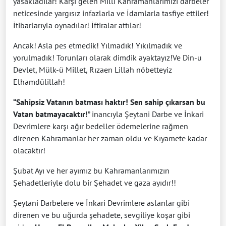
yasakladılar! Karşı gelen Milli Kahramanlarımızı darbeler
neticesinde yargısız infazlarla ve İdamlarla tasfiye ettiler!
İtibarlarıyla oynadılar! İftiralar attılar!
Ancak! Asla pes etmedik! Yılmadık! Yıkılmadık ve
yorulmadık! Torunları olarak dimdik ayaktayız!Ve Din-u
Devlet, Mülk-ü Millet, Rızaen Lillah nöbetteyiz
Elhamdülillah!
“Sahipsiz Vatanın batması haktır! Sen sahip çıkarsan bu
Vatan batmayacaktır
!” inancıyla Şeytani Darbe ve İnkari
Devrimlere karşı ağır bedeller ödemelerine rağmen
direnen Kahramanlar her zaman oldu ve Kıyamete kadar
olacaktır!
Şubat Ayı ve her ayımız bu Kahramanlarımızın
Şehadetleriyle dolu bir Şehadet ve gaza ayıdır!!
Şeytani Darbelere ve İnkari Devrimlere aslanlar gibi
direnen ve bu uğurda şehadete, sevgiliye koşar gibi