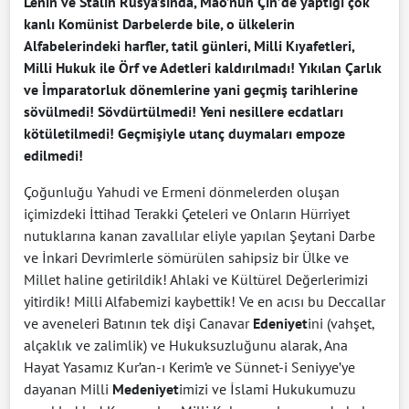
Lenin ve Stalin Rusya’sında, Mao’nun Çin’de yaptığı çok
kanlı Komünist Darbelerde bile, o ülkelerin
Alfabelerindeki harfler, tatil günleri, Milli Kıyafetleri,
Milli Hukuk ile Örf ve Adetleri kaldırılmadı! Yıkılan Çarlık
ve İmparatorluk dönemlerine yani geçmiş tarihlerine
sövülmedi! Sövdürtülmedi! Yeni nesillere ecdatları
kötületilmedi! Geçmişiyle utanç duymaları empoze
edilmedi!
Çoğunluğu Yahudi ve Ermeni dönmelerden oluşan
içimizdeki İttihad Terakki Çeteleri ve Onların Hürriyet
nutuklarına kanan zavallılar eliyle yapılan Şeytani Darbe
ve İnkari Devrimlerle sömürülen sahipsiz bir Ülke ve
Millet haline getirildik! Ahlaki ve Kültürel Değerlerimizi
yitirdik! Milli Alfabemizi kaybettik! Ve en acısı bu Deccallar
ve aveneleri Batının tek dişi Canavar
Edeniyet
ini (vahşet,
alçaklık ve zalimlik) ve Hukuksuzluğunu alarak, Ana
Hayat Yasamız Kur’an-ı Kerim’e ve Sünnet-i Seniyye’ye
dayanan Milli
Medeniyet
imizi ve İslami Hukukumuzu