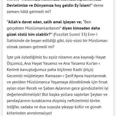
Devletimize ve Dünyamıza hoş geldin Ey İslam!’’
deme
zamanı hâlâ gelmedi mi?
‘’Allah’a davet eden, salih amel işleyen ve;
“Ben
gerçekten Müslümanlardanım”
diyen kimseden daha
güzel sözlü kim olabilir?’’
(Fussilet Suresi 33) Emr-i
İlahisinde de beyan edildiği gibi, özü-sözü bir Müslüman
olmak zamanı gelmedi mi?
İşte çok özlediğimiz bu eşsiz nizamın ana kaynağı Hayat
Ölçümüz, Ana Hayat Yasamız ve Ana Yasamız Kur’an-ı
Kerim’e kavuştuğumuz paha biçilmez Kadir (ölçü)
Gecemizi müjdeleyen Ramazan-ı Şerif Ayına hazırlanmak
ve yeniden Müslümanca Yaşamaya dönebilmek için fırsat
ayları olan Receb ve Şaban Aylarının gece gündüzlerini iyi
değerlendirmeliyiz! Bizi başka yollara saptırtan Şeytan ve
yandaşlarının tuzaklarına düşmüş nefislerimizi tövbe
istiğfar, sadaka ve dua suyuyla yıkayıp küfür ve günah
kirlerinden arındırmalıyız!