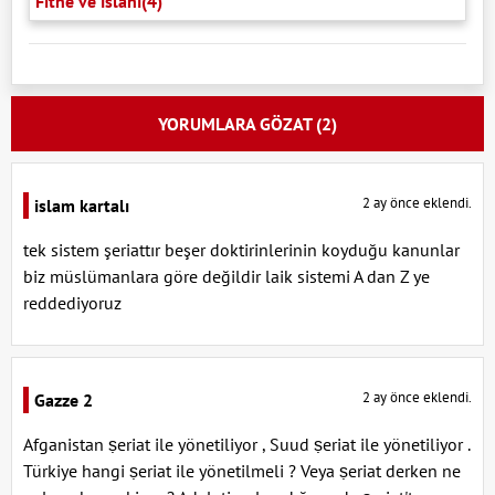
Fitne ve ıslâhı(4)
YORUMLARA GÖZAT (2)
2 ay önce eklendi.
islam kartalı
tek sistem şeriattır beşer doktirinlerinin koyduğu kanunlar
biz müslümanlara göre değildir laik sistemi A dan Z ye
reddediyoruz
2 ay önce eklendi.
Gazze 2
Afganistan ṣeriat ile yönetiliyor , Suud ṣeriat ile yönetiliyor .
Türkiye hangi ṣeriat ile yönetilmeli ? Veya ṣeriat derken ne