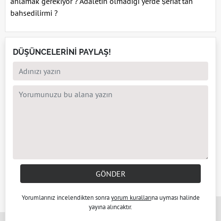
anlamak gerekiyor ? Adaletin olmadığı yerde ṣeriat'tan
bahsedilirmi ?
DÜŞÜNCELERİNİ PAYLAŞ!
GÖNDER
Yorumlarınız incelendikten sonra
yorum kuralları
na uyması halinde
x
yayına alıncaktır.