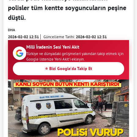
polisler tüm kentte soyguncuların peşine
düştü.
DHA
2026-02-02 12:31
Güncelleme Tarihi:
2026-02-02 12:31
Milli İradenin Sesi Yeni Akit
Türkiye ve dünyadaki gelişmeleri yakından takip etmek için
Google listenize Yeni Akit'i ekleyin.
⭐ Bizi Google'da Takip Et