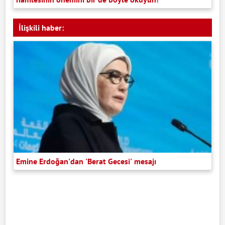
İlişkili haber:
Emine Erdoğan'dan 'Berat Gecesi' mesajı