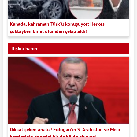
Kanada, kahraman Türk'ü konuşuyor: Herkes
şoktayken bir el ölümden çekip aldı!
İlişkili haber:
Dikkat çeken analiz! Erdoğan’ın S. Arabistan ve Mısır
hamlesinin önemini bir de böyle okuyun!