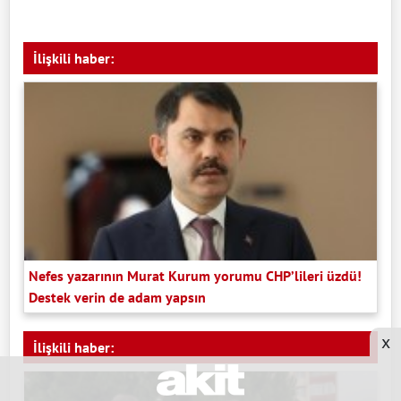
İlişkili haber:
Nefes yazarının Murat Kurum yorumu CHP’lileri üzdü!
Destek verin de adam yapsın
x
İlişkili haber: