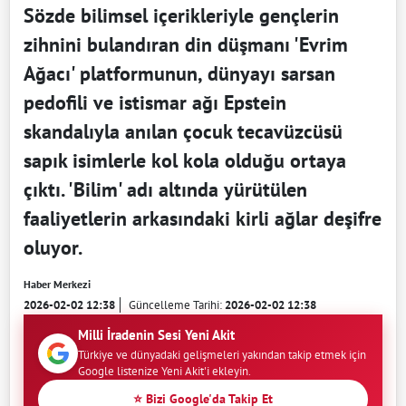
Sözde bilimsel içerikleriyle gençlerin
zihnini bulandıran din düşmanı 'Evrim
Ağacı' platformunun, dünyayı sarsan
pedofili ve istismar ağı Epstein
skandalıyla anılan çocuk tecavüzcüsü
sapık isimlerle kol kola olduğu ortaya
çıktı. 'Bilim' adı altında yürütülen
faaliyetlerin arkasındaki kirli ağlar deşifre
oluyor.
Haber Merkezi
2026-02-02 12:38
Güncelleme Tarihi:
2026-02-02 12:38
Milli İradenin Sesi Yeni Akit
Türkiye ve dünyadaki gelişmeleri yakından takip etmek için
Google listenize Yeni Akit'i ekleyin.
⭐ Bizi Google'da Takip Et