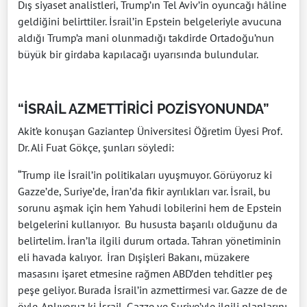
Dış siyaset analistleri, Trump’ın Tel Aviv’in oyuncağı hâline
geldiğini belirttiler. İsrail’in Epstein belgeleriyle avucuna
aldığı Trump’a mani olunmadığı takdirde Ortadoğu’nun
büyük bir girdaba kapılacağı uyarısında bulundular.
“İSRAİL AZMETTİRİCİ POZİSYONUNDA”
Akit’e konuşan Gaziantep Üniversitesi Öğretim Üyesi Prof.
Dr. Ali Fuat Gökçe, şunları söyledi:
“Trump ile İsrail’in politikaları uyuşmuyor. Görüyoruz ki
Gazze’de, Suriye’de, İran’da fikir ayrılıkları var. İsrail, bu
sorunu aşmak için hem Yahudi lobilerini hem de Epstein
belgelerini kullanıyor. Bu hususta başarılı olduğunu da
belirtelim. İran’la ilgili durum ortada. Tahran yönetiminin
eli havada kalıyor. İran Dışişleri Bakanı, müzakere
masasını işaret etmesine rağmen ABD’den tehditler peş
peşe geliyor. Burada İsrail’in azmettirmesi var. Gazze de de
öyle. Anlıyoruz ki İsrail, Gazze ve Suriye’yle ilgili planlarını