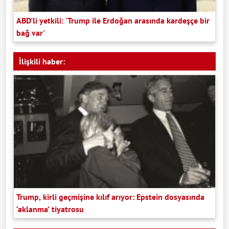
ABD'li yetkili: 'Trump ile Erdoğan arasında kardeşçe bir
bağ var'
İlişkili haber:
Trump, kirli geçmişine kılıf arıyor: Epstein dosyasında
‘aklanma’ tiyatrosu