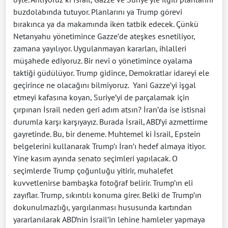
buzdolabında tutuyor. Planlarını ya Trump görevi
bırakınca ya da makamında iken tatbik edecek. Çünkü
Netanyahu yönetimince Gazze’de ateşkes esnetiliyor,
zamana yayılıyor. Uygulanmayan kararları, ihlalleri
müşahede ediyoruz. Bir nevi o yönetimince oyalama
taktiği güdülüyor. Trump gidince, Demokratlar idareyi ele
geçirince ne olacağını bilmiyoruz. Yani Gazze’yi işgal
etmeyi kafasına koyan, Suriye’yi de parçalamak için
çırpınan İsrail neden geri adım atsın? İran’da ise istisnai
durumla karşı karşıyayız. Burada İsrail, ABD’yi azmettirme
gayretinde. Bu, bir deneme. Muhtemel ki İsrail, Epstein
belgelerini kullanarak Trump’ı İran’ı hedef almaya itiyor.
Yine kasım ayında senato seçimleri yapılacak. O
seçimlerde Trump çoğunluğu yitirir, muhalefet
kuvvetlenirse bambaşka fotoğraf belirir. Trump’ın eli
zayıflar. Trump, sıkıntılı konuma girer. Belki de Trump’ın
dokunulmazlığı, yargılanması hususunda kartından
yararlanılarak ABD’nin İsrail’in lehine hamleler yapmaya