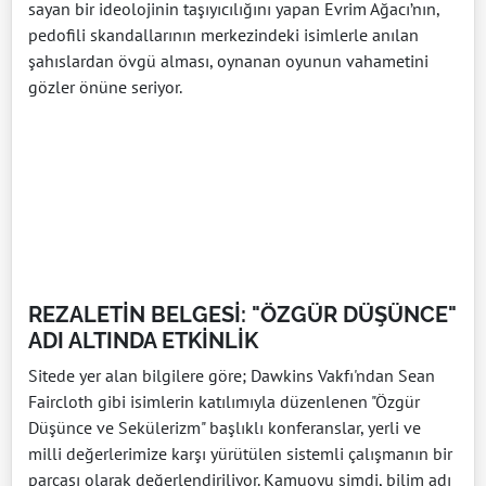
sayan bir ideolojinin taşıyıcılığını yapan Evrim Ağacı’nın,
pedofili skandallarının merkezindeki isimlerle anılan
şahıslardan övgü alması, oynanan oyunun vahametini
gözler önüne seriyor.
REZALETİN BELGESİ: "ÖZGÜR DÜŞÜNCE"
ADI ALTINDA ETKİNLİK
Sitede yer alan bilgilere göre; Dawkins Vakfı'ndan Sean
Faircloth gibi isimlerin katılımıyla düzenlenen "Özgür
Düşünce ve Sekülerizm" başlıklı konferanslar, yerli ve
milli değerlerimize karşı yürütülen sistemli çalışmanın bir
parçası olarak değerlendiriliyor. Kamuoyu şimdi, bilim adı