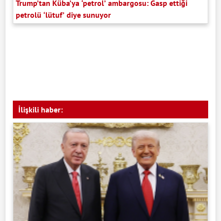
Trump’tan Küba’ya ‘petrol’ ambargosu: Gasp ettiği
petrolü ‘lütuf’ diye sunuyor
İlişkili haber: