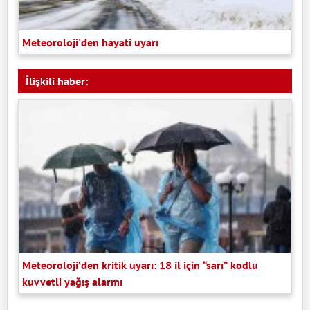
Meteoroloji'den hayati uyarı
İlişkili haber:
Meteoroloji’den kritik uyarı: 18 il için “sarı” kodlu
kuvvetli yağış alarmı