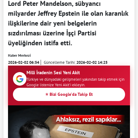
Lord Peter Mandelson, sübyancı
milyarder Jeffrey Epstein ile olan karanlık
ilişkilerine dair yeni belgelerin
sızdırılması üzerine İşçi Partisi
üyeliğinden istifa etti.
Haber Merkezi
2026-02-02 06:54
Güncelleme Tarihi:
2026-02-02 14:25
Milli İradenin Sesi Yeni Akit
Türkiye ve dünyadaki gelişmeleri yakından takip etmek için
Google listenize Yeni Akit'i ekleyin.
⭐ Bizi Google'da Takip Et