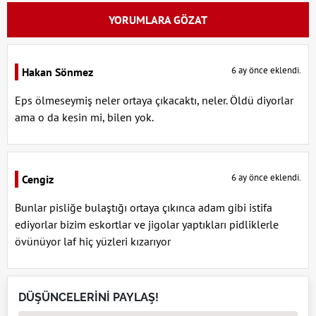
YORUMLARA GÖZAT
6 ay önce eklendi.
Hakan Sönmez
Eps ölmeseymiş neler ortaya çıkacaktı, neler. Öldü diyorlar
ama o da kesin mi, bilen yok.
6 ay önce eklendi.
Cengiz
Bunlar pisliğe bulaştığı ortaya çıkınca adam gibi istifa
ediyorlar bizim eskortlar ve jigolar yaptıkları pidliklerle
övünüyor laf hiç yüzleri kızarıyor
DÜŞÜNCELERİNİ PAYLAŞ!