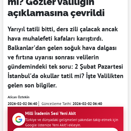
mi? Gözler valiliğin
açıklamasına çevrildi
Yarıyıl tatili bitti, ders zili çalacak ancak
hava muhalefeti kafaları karıştırdı.
Balkanlar'dan gelen soğuk hava dalgası
ve fırtına uyarısı sonrası velilerin
gündemindeki tek soru: 2 Şubat Pazartesi
İstanbul'da okullar tatil mi? İşte Valilikten
gelen son bilgiler.
Alican Öztekin
2026-02-02 06:40
Güncelleme Tarihi:
2026-02-02 06:40
Milli İradenin Sesi Yeni Akit
Türkiye ve dünyadaki gelişmeleri yakından takip etmek için
Google listenize Yeni Akit'i ekleyin.