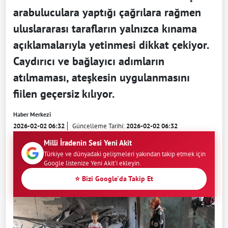
arabuluculara yaptığı çağrılara rağmen
uluslararası tarafların yalnızca kınama
açıklamalarıyla yetinmesi dikkat çekiyor.
Caydırıcı ve bağlayıcı adımların
atılmaması, ateşkesin uygulanmasını
fiilen geçersiz kılıyor.
Haber Merkezi
2026-02-02 06:32
Güncelleme Tarihi:
2026-02-02 06:32
Milli İradenin Sesi Yeni Akit
Türkiye ve dünyadaki gelişmeleri yakından takip etmek için
Google listenize Yeni Akit'i ekleyin.
⭐ Bizi Google'da Takip Et