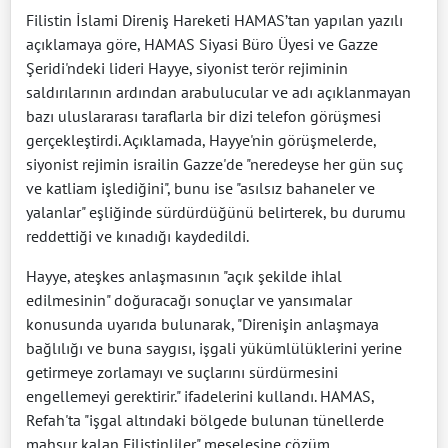
Filistin İslami Direniş Hareketi HAMAS’tan yapılan yazılı
açıklamaya göre, HAMAS Siyasi Büro Üyesi ve Gazze
Şeridi'ndeki lideri Hayye, siyonist terör rejiminin
saldırılarının ardından arabulucular ve adı açıklanmayan
bazı uluslararası taraflarla bir dizi telefon görüşmesi
gerçekleştirdi. Açıklamada, Hayye'nin görüşmelerde,
siyonist rejimin israilin Gazze'de "neredeyse her gün suç
ve katliam işlediğini", bunu ise "asılsız bahaneler ve
yalanlar" eşliğinde sürdürdüğünü belirterek, bu durumu
reddettiği ve kınadığı kaydedildi.
Hayye, ateşkes anlaşmasının "açık şekilde ihlal
edilmesinin" doğuracağı sonuçlar ve yansımalar
konusunda uyarıda bulunarak, "Direnişin anlaşmaya
bağlılığı ve buna saygısı, işgali yükümlülüklerini yerine
getirmeye zorlamayı ve suçlarını sürdürmesini
engellemeyi gerektirir." ifadelerini kullandı. HAMAS,
Refah'ta "işgal altındaki bölgede bulunan tünellerde
mahsur kalan Filistinliler" meselesine çözüm