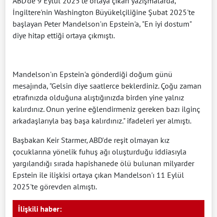
ABD'de 9 Eylül 2025'te ortaya çıkan yazışmalarda,
İngiltere'nin Washington Büyükelçiliğine Şubat 2025'te
başlayan Peter Mandelson'ın Epstein'a, "En iyi dostum"
diye hitap ettiği ortaya çıkmıştı.
Mandelson'ın Epstein'a gönderdiği doğum günü
mesajında, "Gelsin diye saatlerce beklerdiniz. Çoğu zaman
etrafınızda olduğuna alıştığınızda birden yine yalnız
kalırdınız. Onun yerine eğlendirmeniz gereken bazı ilginç
arkadaşlarıyla baş başa kalırdınız." ifadeleri yer almıştı.
Başbakan Keir Starmer, ABD'de reşit olmayan kız
çocuklarına yönelik fuhuş ağı oluşturduğu iddiasıyla
yargılandığı sırada hapishanede ölü bulunan milyarder
Epstein ile ilişkisi ortaya çıkan Mandelson'ı 11 Eylül
2025'te görevden almıştı.
İlişkili haber: