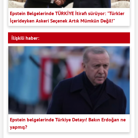
Epstein Belgelerinde TÜRKİYE İtirafı sürüyor: "Türkler
İçerideyken Askeri Seçenek Artık Mümkün Değil!"
İlişkili haber:
Epstein belgelerinde Türkiye Detayı! Bakın Erdoğan ne
yapmış?