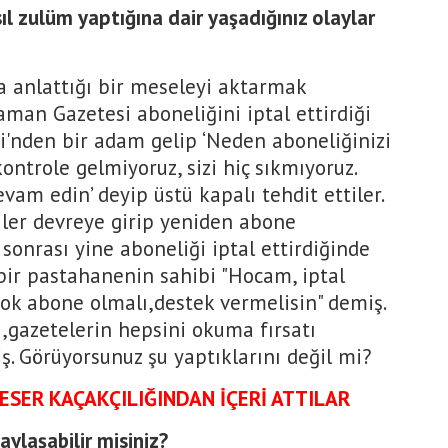
sıl zulüm yaptığına dair yaşadığınız olaylar
 anlattığı bir meseleyi aktarmak
aman Gazetesi aboneliğini iptal ettirdiği
i'nden bir adam gelip ‘Neden aboneliğinizi
ontrole gelmiyoruz, sizi hiç sıkmıyoruz.
am edin’ deyip üstü kapalı tehdit ettiler.
iler devreye girip yeniden abone
 sonrası yine aboneliği iptal ettirdiğinde
bir pastahanenin sahibi "Hocam, iptal
ok abone olmalı,destek vermelisin" demiş.
ı,gazetelerin hepsini okuma fırsatı
ş. Görüyorsunuz şu yaptıklarını değil mi?
ESER KAÇAKÇILIĞINDAN İÇERİ ATTILAR
aylaşabilir misiniz?