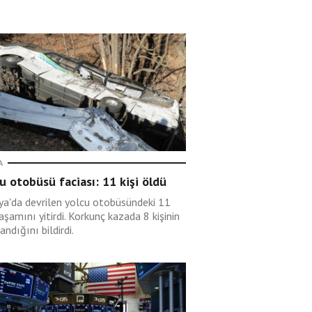
A
u otobüsü faciası: 11 kişi öldü
rya'da devrilen yolcu otobüsündeki 11
yaşamını yitirdi. Korkunç kazada 8 kişinin
andığını bildirdi.