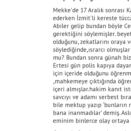
Mekke'de 17 Aralık sonrası K
ederken İzmit'li kereste tücc
Abiler gelip bundan böyle C
gerektiğini söylemişler. beye
olduğunu, zekatlarını oraya 
söylediğinde,ısrarcı olmuşla
mu? Bundan sonra günah bizde
Ertesi gün polis kapıya daya
için içeride olduğunu öğren
,mahkemeye çıktığında öğren
içeri almışlar.hakim kanıt i
savcıyı ve adamı serbest bır
bile mektup yazıp ‘bunların 
bana inanmadılar’ demiş. Asl
eminim binlerce olay ortaya ç