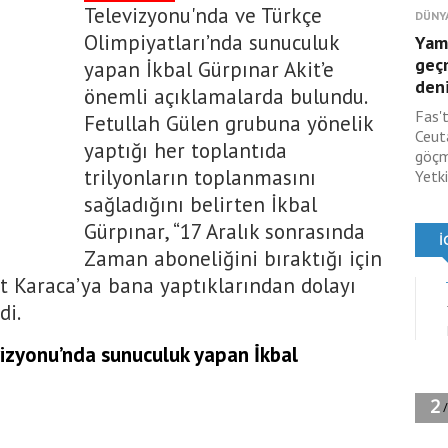
Televizyonu'nda ve Türkçe
DÜNY
Olimpiyatları’nda sunuculuk
Yam
geç
yapan İkbal Gürpınar Akit’e
deni
önemli açıklamalarda bulundu.
Fas'
Fetullah Gülen grubuna yönelik
Ceut
yaptığı her toplantıda
göçm
trilyonların toplanmasını
Yetki
sağladığını belirten İkbal
Gürpınar, “17 Aralık sonrasında
Zaman aboneliğini bıraktığı için
et Karaca’ya bana yaptıklarından dolayı
di.
vizyonu’nda sunuculuk yapan İkbal