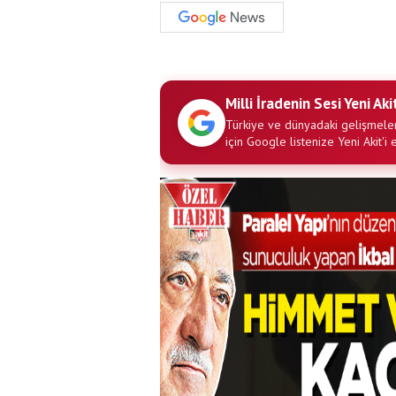
Milli İradenin Sesi Yeni Aki
Türkiye ve dünyadaki gelişmeler
için Google listenize Yeni Akit'i 