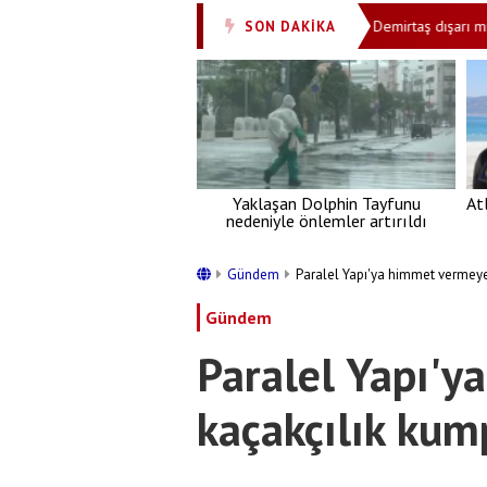
t: Teslim olmamızı istiyorlarsa savaşacağız!
Demirtaş dışarı mı çıka
SON DAKİKA
•
Yaklaşan Dolphin Tayfunu
At
nedeniyle önlemler artırıldı
Gündem
Paralel Yapı'ya himmet vermey
Gündem
Paralel Yapı'
kaçakçılık kum