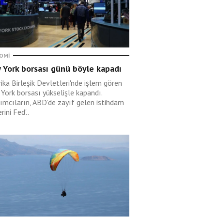
OMI
 York borsası günü böyle kapadı
ika Birleşik Devletleri'nde işlem gören
York borsası yükselişle kapandı.
rımcıların, ABD'de zayıf gelen istihdam
rini Fed'..