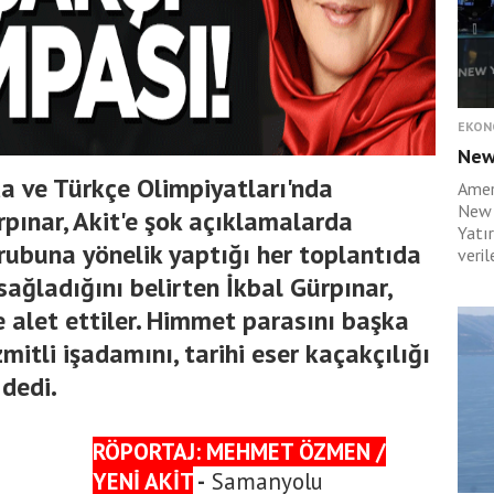
EKON
New
a ve Türkçe Olimpiyatları'nda
Amer
New 
pınar, Akit'e şok açıklamalarda
Yatı
rubuna yönelik yaptığı her toplantıda
verile
sağladığını belirten İkbal Gürpınar,
e alet ettiler. Himmet parasını başka
mitli işadamını, tarihi eser kaçakçılığı
 dedi.
RÖPORTAJ: MEHMET ÖZMEN /
YENİ AKİT
-
Samanyolu