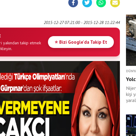
2015-12-27 07:21:00 - 2015-12-28 11:22:44
t
⭐ Bizi Google'da Takip Et
i yakından takip etmek
ekleyin.
DÜNY
Yolc
Nije
kişi 
yaral