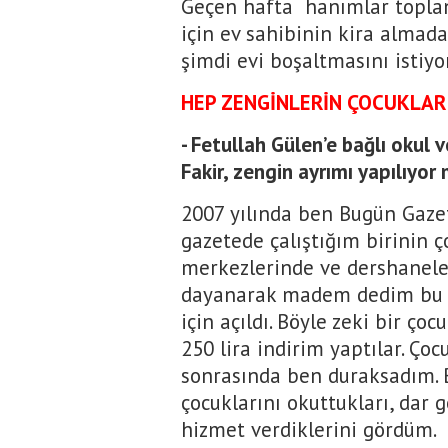
Geçen hafta hanımlar toplan
için ev sahibinin kira almada
şimdi evi boşaltmasını istiyor
HEP ZENGİNLERİN ÇOCUKLAR
- Fetullah Gülen’e bağlı okul
Fakir, zengin ayrımı yapılıyo
2007 yılında ben Bugün Gazet
gazetede çalıştığım birinin ç
merkezlerinde ve dershanele
dayanarak madem dedim bu y
için açıldı. Böyle zeki bir 
250 lira indirim yaptılar. Ço
sonrasında ben duraksadım. 
çocuklarını okuttukları, dar g
hizmet verdiklerini gördüm.