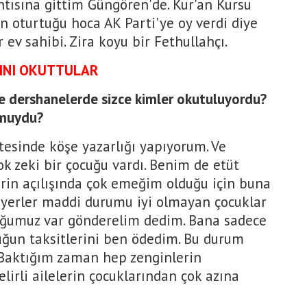
tısına gittim Güngören'de. Kur'an Kursu
n oturtuğu hoca AK Parti'ye oy verdi diye
 ev sahibi. Zira koyu bir Fethullahçı.
INI OKUTTULAR
 ve dershanelerde sizce kimler okutuluyordu?
r muydu?
esinde köşe yazarlığı yapıyorum. Ve
ok zeki bir çocuğu vardı. Benim de etüt
rin açılışında çok emeğim olduğu için buna
erler maddi durumu iyi olmayan çocuklar
çocuğumuz var gönderelim dedim. Bana sadece
cuğun taksitlerini ben ödedim. Bu durum
Baktığım zaman hep zenginlerin
elirli ailelerin çocuklarından çok azına