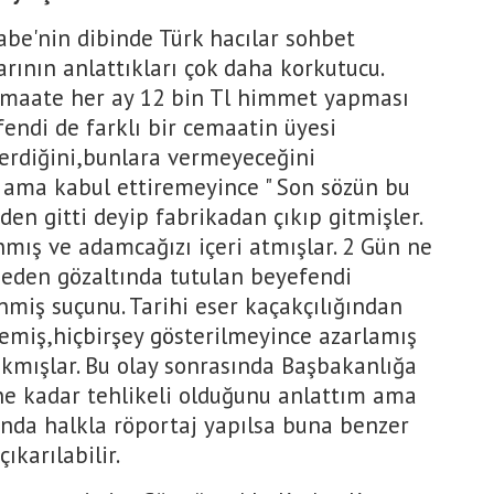
abe'nin dibinde Türk hacılar sohbet
arının anlattıkları çok daha korkutucu.
emaate her ay 12 bin Tl himmet yapması
fendi de farklı bir cemaatin üyesi
verdiğini,bunlara vermeyeceğini
r ama kabul ettiremeyince " Son sözün bu
n gitti deyip fabrikadan çıkıp gitmişler.
nmış ve adamcağızı içeri atmışlar. 2 Gün ne
meden gözaltında tutulan beyefendi
miş suçunu. Tarihi eser kaçakçılığından
stemiş,hiçbirşey gösterilmeyince azarlamış
akmışlar. Bu olay sonrasında Başbakanlığa
ne kadar tehlikeli olduğunu anlattım ama
ında halkla röportaj yapılsa buna benzer
ıkarılabilir.