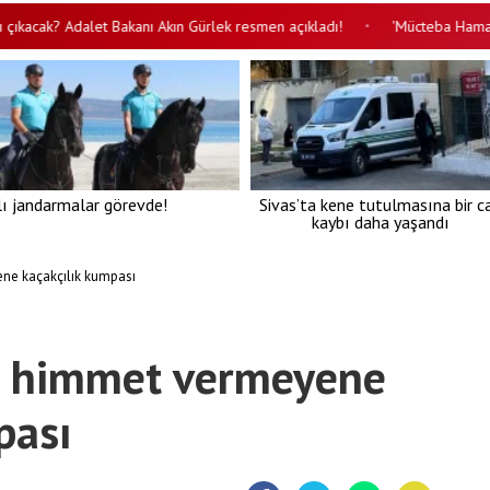
cak? Adalet Bakanı Akın Gürlek resmen açıkladı!
'Mücteba Hamaney her
•
lı jandarmalar görevde!
Sivas’ta kene tutulmasına bir c
kaybı daha yaşandı
ene kaçakçılık kumpası
ya himmet vermeyene
pası