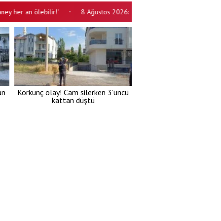
 an ölebilir!'
8 Ağustos 2026: Günün Ayet ve Hadisi
8 Ağust
•
•
an
Korkunç olay! Cam silerken 3’üncü
kattan düştü