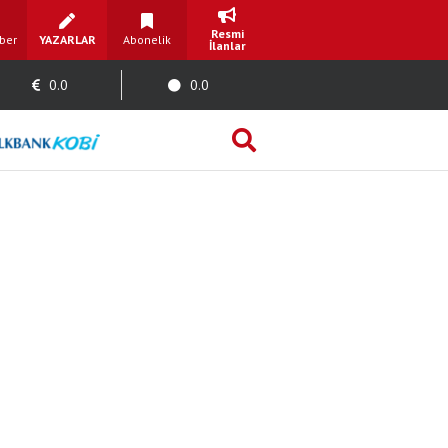
Resmi
ber
YAZARLAR
Abonelik
İlanlar
0.0
0.0