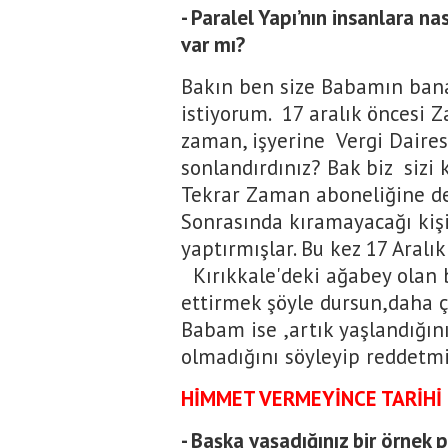
- Paralel Yapı’nın insanlara na
var mı?
Bakın ben size Babamın bana
istiyorum. 17 aralık öncesi Z
zaman, işyerine Vergi Daires
sonlandırdınız? Bak biz sizi k
Tekrar Zaman aboneliğine dev
Sonrasında kıramayacağı kiş
yaptırmışlar. Bu kez 17 Aralık
Kırıkkale'deki ağabey olan 
ettirmek şöyle dursun,daha ç
Babam ise ,artık yaşlandığın
olmadığını söyleyip reddetmi
HİMMET VERMEYİNCE TARİHİ 
- Başka yaşadığınız bir örnek p