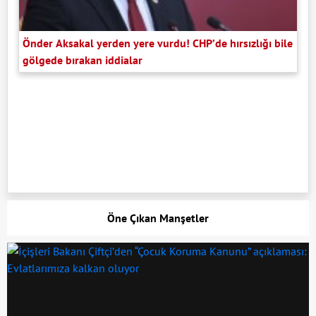
Önder Aksakal yerden yere vurdu! CHP’de hırsızlığı bile
gölgede bırakan iddialar
Öne Çıkan Manşetler