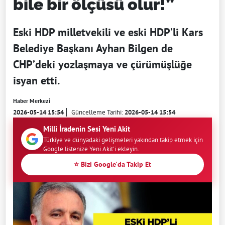
bile bir ölçüsü olur!”
Eski HDP milletvekili ve eski HDP’li Kars
Belediye Başkanı Ayhan Bilgen de
CHP’deki yozlaşmaya ve çürümüşlüğe
isyan etti.
Haber Merkezi
2026-05-14 15:54
Güncelleme Tarihi:
2026-05-14 15:54
Milli İradenin Sesi Yeni Akit
Türkiye ve dünyadaki gelişmeleri yakından takip etmek için
Google listenize Yeni Akit'i ekleyin.
⭐ Bizi Google'da Takip Et