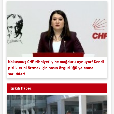
Kokuşmuş CHP zihniyeti yine mağduru oynuyor! Kendi
pisliklerini örtmek için basın özgürlüğü yalanına
sarıldılar!
İlişkili haber: