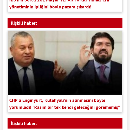
yönetiminin ipliğini böyle pazara çıkardı!
İlişkili haber:
CHP’li Enginyurt, Kütahyalı’nın alınmasını böyle
yorumladı! “Rasim bir tek kendi geleceğini görememiş”
İlişkili haber: