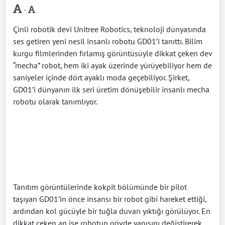
-
Çinli robotik devi
Unitree Robotics
, teknoloji dünyasında
ses getiren yeni nesil insanlı robotu GD01’i tanıttı. Bilim
kurgu filmlerinden fırlamış görüntüsüyle dikkat çeken dev
“mecha” robot, hem iki ayak üzerinde yürüyebiliyor hem de
saniyeler içinde dört ayaklı moda geçebiliyor. Şirket,
GD01’i dünyanın ilk seri üretim dönüşebilir insanlı mecha
robotu olarak tanımlıyor.
Tanıtım görüntülerinde kokpit bölümünde bir pilot
taşıyan GD01’in önce insansı bir robot gibi hareket ettiği,
ardından kol gücüyle bir tuğla duvarı yıktığı görülüyor. En
dikkat çeken an ise robotun gövde yapısını değiştirerek