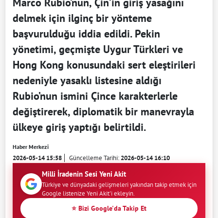
Marco Rubio’nun, Çin’in giriş yasağını
delmek için ilginç bir yönteme
başvurulduğu iddia edildi. Pekin
yönetimi, geçmişte Uygur Türkleri ve
Hong Kong konusundaki sert eleştirileri
nedeniyle yasaklı listesine aldığı
Rubio’nun ismini Çince karakterlerle
değiştirerek, diplomatik bir manevrayla
ülkeye giriş yaptığı belirtildi.
Haber Merkezi
2026-05-14 15:58
Güncelleme Tarihi:
2026-05-14 16:10
Milli İradenin Sesi Yeni Akit
Türkiye ve dünyadaki gelişmeleri yakından takip etmek için
Google listenize Yeni Akit'i ekleyin.
⭐ Bizi Google'da Takip Et