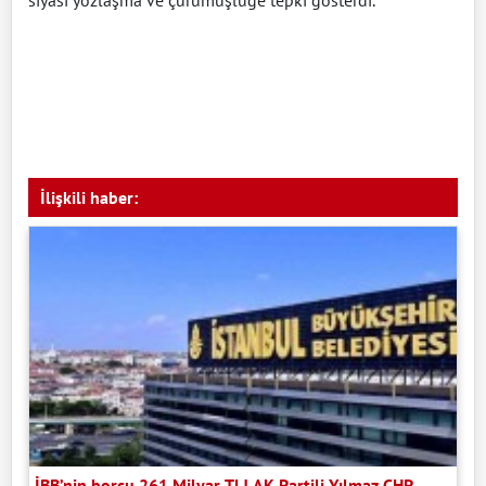
siyasi yozlaşma ve çürümüşlüğe tepki gösterdi.
İlişkili haber:
İBB’nin borcu 261 Milyar TL! AK Partili Yılmaz CHP