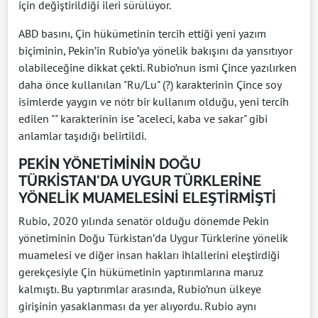
için değiştirildiği ileri sürülüyor.
ABD basını, Çin hükümetinin tercih ettiği yeni yazım
biçiminin, Pekin’in Rubio’ya yönelik bakışını da yansıtıyor
olabileceğine dikkat çekti. Rubio’nun ismi Çince yazılırken
daha önce kullanılan "Ru/Lu" (?) karakterinin Çince soy
isimlerde yaygın ve nötr bir kullanım olduğu, yeni tercih
edilen "" karakterinin ise "aceleci, kaba ve sakar" gibi
anlamlar taşıdığı belirtildi.
PEKİN YÖNETİMİNİN DOĞU
TÜRKİSTAN'DA UYGUR TÜRKLERİNE
YÖNELİK MUAMELESİNİ ELEŞTİRMİŞTİ
Rubio, 2020 yılında senatör olduğu dönemde Pekin
yönetiminin Doğu Türkistan’da Uygur Türklerine yönelik
muamelesi ve diğer insan hakları ihlallerini eleştirdiği
gerekçesiyle Çin hükümetinin yaptırımlarına maruz
kalmıştı. Bu yaptırımlar arasında, Rubio’nun ülkeye
girişinin yasaklanması da yer alıyordu. Rubio aynı