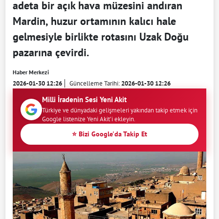
adeta bir açık hava müzesini andıran
Mardin, huzur ortamının kalıcı hale
gelmesiyle birlikte rotasını Uzak Doğu
pazarına çevirdi.
Haber Merkezi
2026-01-30 12:26
Güncelleme Tarihi:
2026-01-30 12:26
Milli İradenin Sesi Yeni Akit
Türkiye ve dünyadaki gelişmeleri yakından takip etmek için
Google listenize Yeni Akit'i ekleyin.
⭐ Bizi Google'da Takip Et