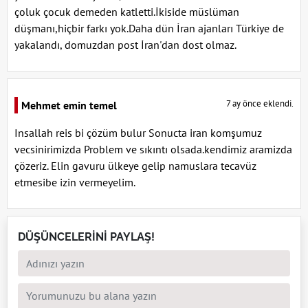
çoluk çocuk demeden katletti.İkiside müslüman
düşmanı,hiçbir farkı yok.Daha dün İran ajanları Türkiye de
yakalandı, domuzdan post İran'dan dost olmaz.
7 ay önce eklendi.
Mehmet emin temel
Insallah reis bi çözüm bulur Sonucta iran komşumuz
vecsinirimizda Problem ve sıkıntı olsada.kendimiz aramizda
çözeriz. Elin gavuru ülkeye gelip namuslara tecavüz
etmesibe izin vermeyelim.
DÜŞÜNCELERİNİ PAYLAŞ!