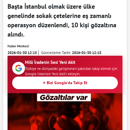
Başta İstanbul olmak üzere ülke
genelinde sokak çetelerine eş zamanlı
operasyon düzenlendi, 10 kişi gözaltına
alındı.
Haber Merkezi
2026-01-30 12:15
Güncelleme Tarihi:
2026-01-30 12:15
Milli İradenin Sesi Yeni Akit
Türkiye ve dünyadaki gelişmeleri yakından takip etmek için
Google listenize Yeni Akit'i ekleyin.
⭐ Bizi Google'da Takip Et