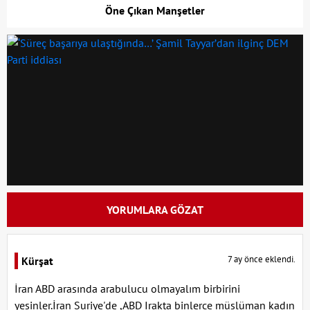
Öne Çıkan Manşetler
YORUMLARA GÖZAT
7 ay önce eklendi.
Kürşat
İran ABD arasında arabulucu olmayalım birbirini
yesinler.İran Suriye'de ,ABD Irakta binlerce müslüman kadın