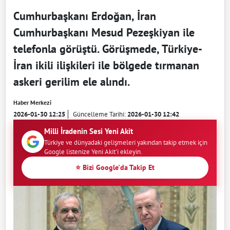
Cumhurbaşkanı Erdoğan, İran
Cumhurbaşkanı Mesud Pezeşkiyan ile
telefonla görüştü. Görüşmede, Türkiye-
İran ikili ilişkileri ile bölgede tırmanan
askeri gerilim ele alındı.
Haber Merkezi
2026-01-30 12:25
Güncelleme Tarihi:
2026-01-30 12:42
Milli İradenin Sesi Yeni Akit
Türkiye ve dünyadaki gelişmeleri yakından takip etmek için
Google listenize Yeni Akit'i ekleyin.
⭐ Bizi Google'da Takip Et