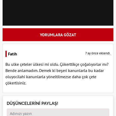
YORUMLARA GÖZAT
7 ay önce eklendi.
Fatih
Bu ulke çeteler ülkesi mi oldu. Çökerttikçe çoğalıyorlar mı?
Bende anlamadım. Demek ki beşeri kanunlarla bu kadar
oluyor.ilahi kanunlarla yöneltilmezse daha çok çete
çökertisiniz.
DÜŞÜNCELERİNİ PAYLAŞ!