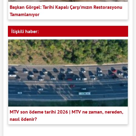
Başkan Görgel: Tarihi Kapalı Çarşı’mızın Restorasyonu
Tamamlanıyor
İlişkili haber:
MTV son ödeme tarihi 2026 | MTV ne zaman, nereden,
nasıl ödenir?