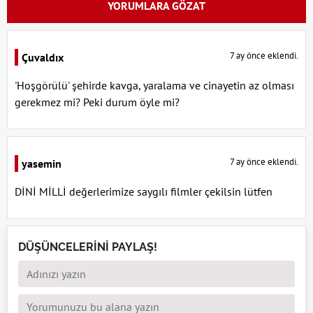
YORUMLARA GÖZAT
7 ay önce eklendi.
Çuvaldıx
'Hoşgörülü' şehirde kavga, yaralama ve cinayetin az olması
gerekmez mi? Peki durum öyle mi?
7 ay önce eklendi.
yasemin
DİNİ MİLLİ değerlerimize saygılı filmler çekilsin lütfen
DÜŞÜNCELERİNİ PAYLAŞ!