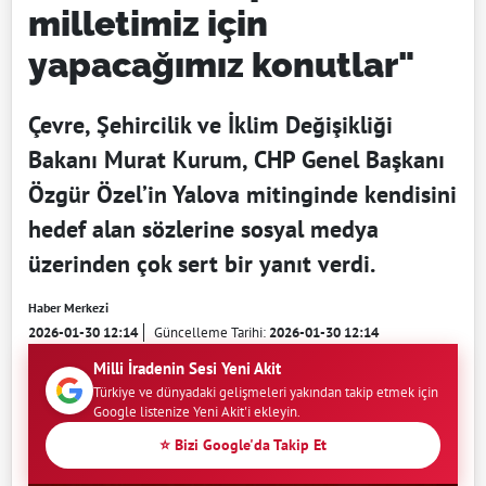
milletimiz için
yapacağımız konutlar"
Çevre, Şehircilik ve İklim Değişikliği
Bakanı Murat Kurum, CHP Genel Başkanı
Özgür Özel’in Yalova mitinginde kendisini
hedef alan sözlerine sosyal medya
üzerinden çok sert bir yanıt verdi.
Haber Merkezi
2026-01-30 12:14
Güncelleme Tarihi:
2026-01-30 12:14
Milli İradenin Sesi Yeni Akit
Türkiye ve dünyadaki gelişmeleri yakından takip etmek için
Google listenize Yeni Akit'i ekleyin.
⭐ Bizi Google'da Takip Et