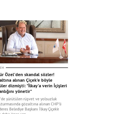
EM
r Özel'den skandal sözler!
ltına alınan Çiçek'e böyle
ler dizmişti: "İlkay'a verin İçişleri
nlığını yönetir"
r'de yürütülen rüşvet ve yolsuzluk
şturmasında gözaltına alınan CHP'li
eres Belediye Başkanı İlkay Çiçek'e