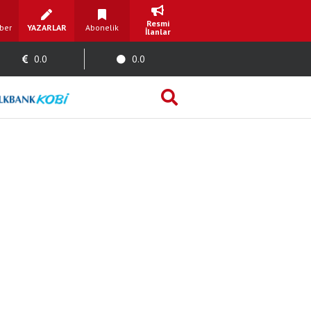
Resmi
ber
YAZARLAR
Abonelik
İlanlar
0.0
0.0