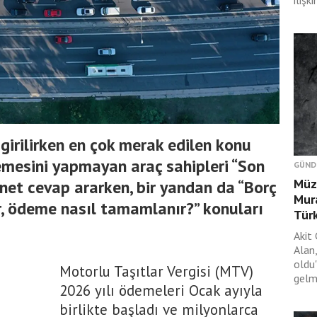
ilişk
girilirken en çok merak edilen konu
emesini yapmayan araç sahipleri “Son
GÜND
Müza
et cevap ararken, bir yandan da “Borç
Mura
, ödeme nasıl tamamlanır?” konuları
Türk
Akit
Alan,
oldu
Motorlu Taşıtlar Vergisi (MTV)
gelme
2026 yılı ödemeleri Ocak ayıyla
birlikte başladı ve milyonlarca