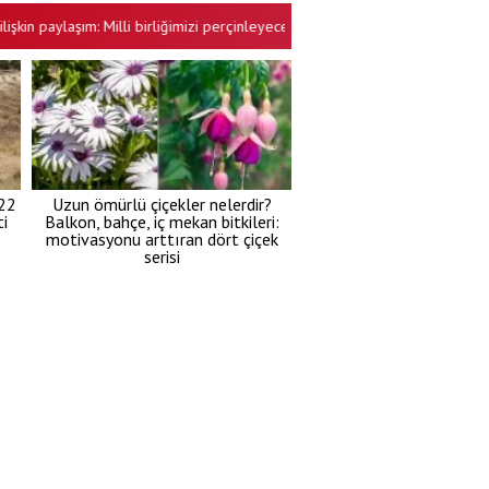
ylaşım: Milli birliğimizi perçinleyecek
Terörsüz Türkiye’ye İP ve YP i
•
 22
Uzun ömürlü çiçekler nelerdir?
i
Balkon, bahçe, iç mekan bitkileri:
motivasyonu arttıran dört çiçek
serisi