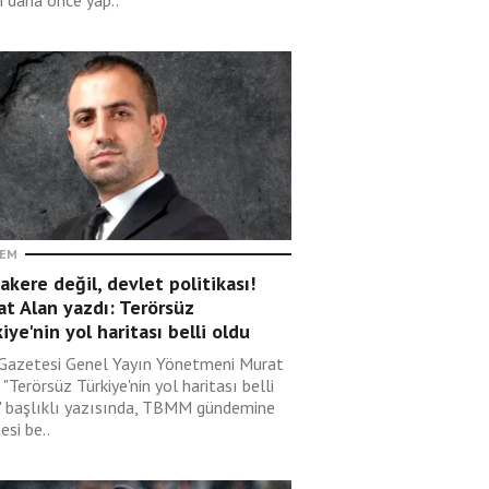
in daha önce yap..
EM
kere değil, devlet politikası!
t Alan yazdı: Terörsüz
iye'nin yol haritası belli oldu
 Gazetesi Genel Yayın Yönetmeni Murat
 "Terörsüz Türkiye'nin yol haritası belli
" başlıklı yazısında, TBMM gündemine
si be..