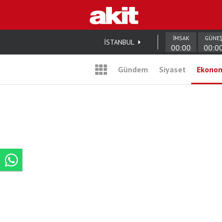
İMSAK
GÜNE
İSTANBUL
00:00
00:0
Gündem
Siyaset
Ekono