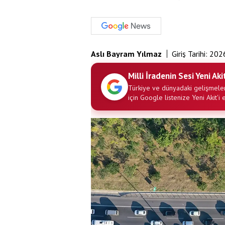
Aslı Bayram Yılmaz
Giriş Tarihi:
202
Milli İradenin Sesi Yeni Aki
Türkiye ve dünyadaki gelişmeler
için Google listenize Yeni Akit'i 