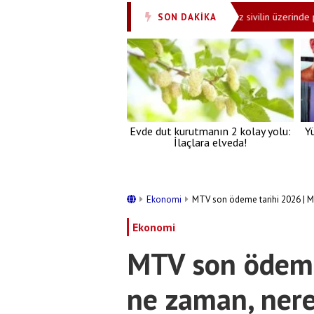
nsanlık dışı vahşet kamerada! Ukrayna dronu silahsız sivilin üzerinde patladı!
SON DAKİKA
Evde dut kurutmanın 2 kolay yolu:
Y
İlaçlara elveda!
Ekonomi
MTV son ödeme tarihi 2026 | M
Ekonomi
MTV son ödeme
ne zaman, nere