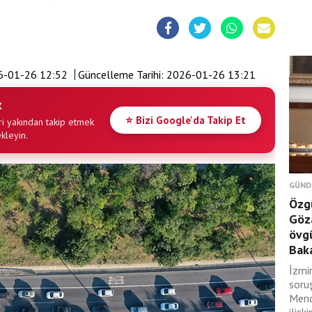
6-01-26 12:52
Güncelleme Tarihi:
2026-01-26 13:21
t
⭐ Bizi Google'da Takip Et
i yakından takip etmek
ekleyin.
GÜND
Özgü
Göza
övgü
Baka
İzmi
soru
Mend