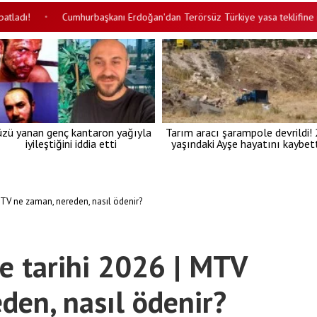
Cumhurbaşkanı Erdoğan'dan Terörsüz Türkiye yasa teklifine ilişkin pa
•
üzü yanan genç kantaron yağıyla
Tarım aracı şarampole devrildi!
iyileştiğini iddia etti
yaşındaki Ayşe hayatını kaybett
TV ne zaman, nereden, nasıl ödenir?
 tarihi 2026 | MTV
den, nasıl ödenir?