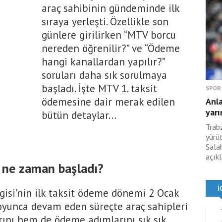
araç sahibinin gündeminde ilk
sıraya yerleşti. Özellikle son
günlere girilirken “MTV borcu
nereden öğrenilir?” ve “Ödeme
hangi kanallardan yapılır?”
soruları daha sık sorulmaya
başladı. İşte MTV 1. taksit
SPOR
ödemesine dair merak edilen
Anl
yarı
bütün detaylar…
Trabz
yürü
Sala
açıkl
i ne zaman başladı?
rgisi’nin ilk taksit ödeme dönemi 2 Ocak
boyunca devam eden süreçte araç sahipleri
ını hem de ödeme adımlarını sık sık