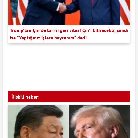
Trump’tan Çin’de tarihi geri vites! Çin’i bitirecekti, şimdi
ise “Yaptığınız işlere hayranım” dedi
İlişkili haber: