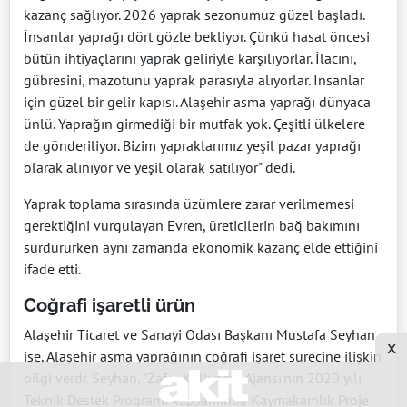
kazanç sağlıyor. 2026 yaprak sezonumuz güzel başladı.
İnsanlar yaprağı dört gözle bekliyor. Çünkü hasat öncesi
bütün ihtiyaçlarını yaprak geliriyle karşılıyorlar. İlacını,
gübresini, mazotunu yaprak parasıyla alıyorlar. İnsanlar
için güzel bir gelir kapısı. Alaşehir asma yaprağı dünyaca
ünlü. Yaprağın girmediği bir mutfak yok. Çeşitli ülkelere
de gönderiliyor. Bizim yapraklarımız yeşil pazar yaprağı
olarak alınıyor ve yeşil olarak satılıyor" dedi.
Yaprak toplama sırasında üzümlere zarar verilmemesi
gerektiğini vurgulayan Evren, üreticilerin bağ bakımını
sürdürürken aynı zamanda ekonomik kazanç elde ettiğini
ifade etti.
Coğrafi işaretli ürün
Alaşehir Ticaret ve Sanayi Odası Başkanı Mustafa Seyhan
x
ise, Alaşehir asma yaprağının coğrafi işaret sürecine ilişkin
bilgi verdi. Seyhan, "Zafer Kalkınma Ajansı'nın 2020 yılı
Teknik Destek Programı kapsamında Kaymakamlık Proje