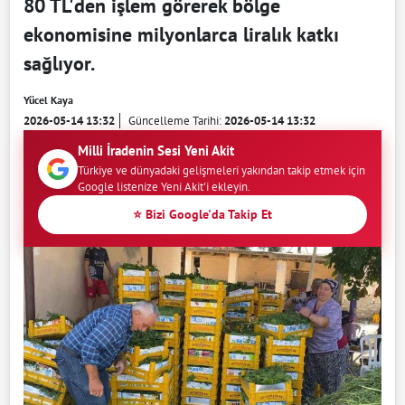
80 TL'den işlem görerek bölge
ekonomisine milyonlarca liralık katkı
sağlıyor.
Yücel Kaya
2026-05-14 13:32
Güncelleme Tarihi:
2026-05-14 13:32
Milli İradenin Sesi Yeni Akit
Türkiye ve dünyadaki gelişmeleri yakından takip etmek için
Google listenize Yeni Akit'i ekleyin.
⭐ Bizi Google'da Takip Et