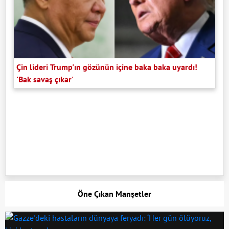
Çin lideri Trump'ın gözünün içine baka baka uyardı!
'Bak savaş çıkar'
Öne Çıkan Manşetler