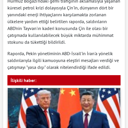
Hürmüz Boğazı'ndaki gemi trafiğinin aksamasıyla yaşanan
küresel petrol krizi dolayısıyla Çin'in, dünyanın dört bir
yanındaki enerji ihtiyaçlarını karşılamakta zorlanan
ülkelere yardım ettiği belirtilen raporda, saldırıların
ABD'nin Tayvan'ın kaderi konusunda Çin ile olası bir
çatışmada kullanılabilecek büyük miktarda mühimmat
stokunu da tükettiği bildirildi.
Raporda, Pekin yönetiminin ABD-İsrail'in İran'a yönelik
saldırılarıyla ilgili kamuoyuna eleştiri mesajları verdiği ve
çatışmayı "yasa dışı" olarak nitelendirdiği ifade edildi.
İlişkili haber: