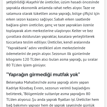
yetiştirildiği Alaşehir'de üreticiler, üzüm hasadı öncesinde
yaprakla ekonomik anlamda rahat nefes alıyor. Taze ve
salamura olarak tüketilen asma yaprağı, bölge çiftçisi için
erken sezon kazancı sağlıyor. Sabah erken saatlerde
bağlara giren üreticiler, genç ve taze yaprakları özenle
toplayarak alım merkezlerine ulaştırıyor. Kelter ve bez
çuvallara doldurulan yapraklar, kasalara yerleştirilerek
tüccarlara teslim ediliyor. Üreticiler, kendi aralarında
"Yaprakbank" adını verdikleri alım merkezlerinde
ödemelerini de peşin alıyor. Sezonun ilk günlerinde
kilogramı 120 TL'den alıcı bulan asma yaprağı, şu sıralar
80 TL'den işlem görüyor.
"Yaprağın girmediği mutfak yok"
Belenyaka Mahallesi'nde asma yaprağı alımı yapan
Kadriye Kösebaş Evren, sezonun verimli başladığını
belirterek, "Bölgemizde sultaniye asma yaprağını 80
TL'den alıyoruz. Şu anda yaprak fiyatları iyi. Üreticiler hem
bağ bakımını yapıyor hem de yaprak sayesinde günlük