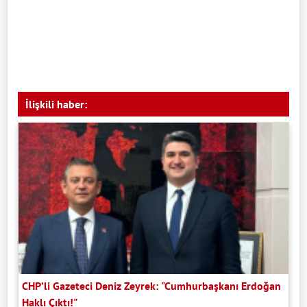
İlişkili haber:
CHP’li Gazeteci Deniz Zeyrek: "Cumhurbaşkanı Erdoğan
Haklı Çıktı!"