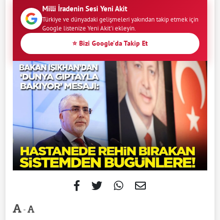
Milli İradenin Sesi Yeni Akit
Türkiye ve dünyadaki gelişmeleri yakından takip etmek için
Google listenize Yeni Akit'i ekleyin.
⭐ Bizi Google'da Takip Et
-