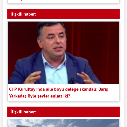
İlişkili haber:
CHP Kurultayı’nda aile boyu delege skandalı: Barış
Yarkadaş öyle şeyler anlattı ki?
İlişkili haber: