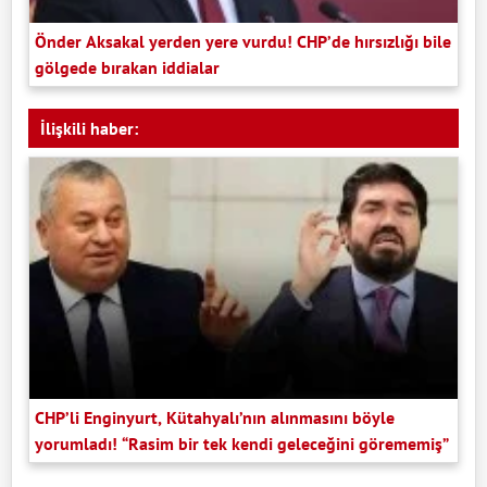
Önder Aksakal yerden yere vurdu! CHP’de hırsızlığı bile
gölgede bırakan iddialar
İlişkili haber:
CHP’li Enginyurt, Kütahyalı’nın alınmasını böyle
yorumladı! “Rasim bir tek kendi geleceğini görememiş”