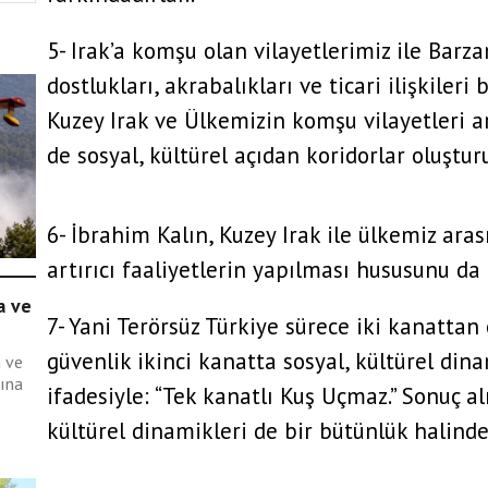
5- Irak’a komşu olan vilayetlerimiz ile Barza
dostlukları, akrabalıkları ve ticari ilişkiler
a,
Kuzey Irak ve Ülkemizin komşu vilayetleri 
?
de sosyal, kültürel açıdan koridorlar oluştur
6- İbrahim Kalın, Kuzey Irak ile ülkemiz ara
artırıcı faaliyetlerin yapılması hususunu d
a ve
7- Yani Terörsüz Türkiye sürece iki kanattan 
güvenlik ikinci kanatta sosyal, kültürel dina
 ve
ına
ifadesiyle: “Tek kanatlı Kuş Uçmaz.” Sonuç al
kültürel dinamikleri de bir bütünlük halinde