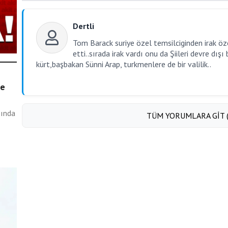
Dertli
Tom Barack suriye özel temsilciginden irak özel
etti..sırada irak vardı onu da Şiileri devre dış
kürt,başbakan Sünni Arap, turkmenlere de bir valilik..
ke
sında
TÜM YORUMLARA GİT ( 