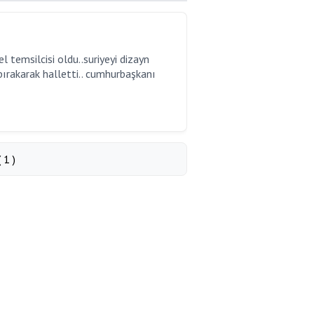
 temsilcisi oldu..suriyeyi dizayn
ı bırakarak halletti.. cumhurbaşkanı
1 )