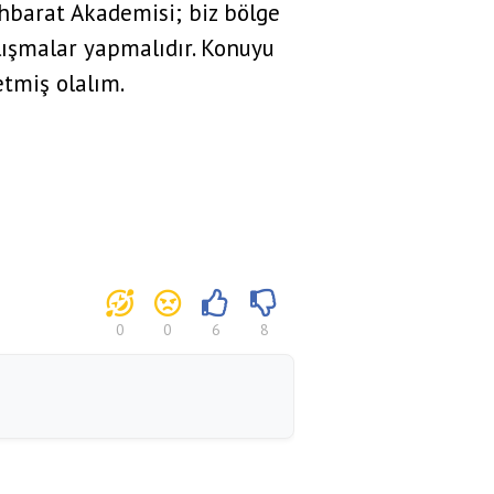
tihbarat Akademisi; biz bölge
lışmalar yapmalıdır. Konuyu
etmiş olalım.
0
0
6
8