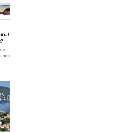
n..!
t?
eme
lenen