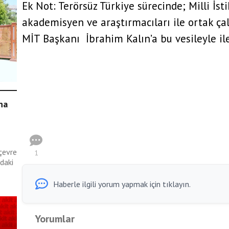
Ek Not: Terörsüz Türkiye sürecinde; Milli İs
akademisyen ve araştırmacıları ile ortak ça
MİT Başkanı İbrahim Kalın’a bu vesileyle il
ına
çevre
1
daki
Haberle ilgili yorum yapmak için tıklayın.
Yorumlar
esi