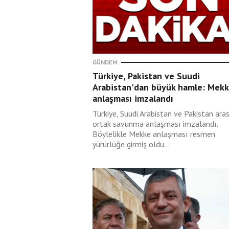
Ahmet Maranki
07 Ağustos 2026
Enver Paşa’ya iade-i
itibar!!!
GÜNDEM
Türkiye, Pakistan ve Suudi
Arabistan'dan büyük hamle: Mek
Ahmet Varol
anlaşması imzalandı
07 Ağustos 2026
Türkiye, Suudi Arabistan ve Pakistan ara
Çizgilerini çıkarları
ortak savunma anlaşması imzalandı.
belirliyor
Böylelikle Mekke anlaşması resmen
yürürlüğe girmiş oldu...