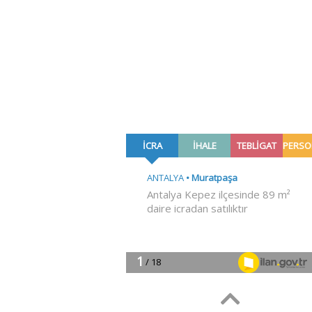
İdris Günaydın
07 Ağustos 2026
Dua mı Rabbimizle
rabıta mı? (1)
Şevki Yılmaz
07 Ağustos 2026
Yeter artık! Yeter!
Yaşar Değirmenci
07 Ağustos 2026
Peygamberimiz ahir
zamanı tasvir eden
sözleriyle bizleri
uyarıyor!