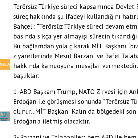
Terörsüz Türkiye süreci kapsamında Devlet 
süreç hakkında şu ifadeyi kullandığını hatır
Bahçeli: “Terörsüz Türkiye süreci devam etm
basında sıkça yer almayışı sürecin tıkandığ
Bu bağlamdan yola çıkarak MİT Başkanı İbra
ziyaretlerinde Mesut Barzani ve Bafel Tala
hakkında kamuoyuna mesajlar vermektedir.
başlıklar:
1- ABD Başkanı Trump, NATO Zirvesi için A
Erdoğan ile görüşmesi sonunda “Terörsüz Tü
olunur.. MİT Başkanı Kalın da bölgedeki s
Erdoğan’a iletmiş olacaktır.
2- Barzani ve Talabaniler; hem ABD ile hem