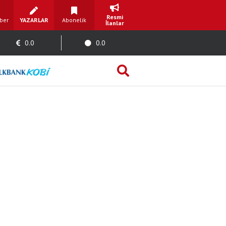
Resmi
ber
YAZARLAR
Abonelik
İlanlar
0.0
0.0