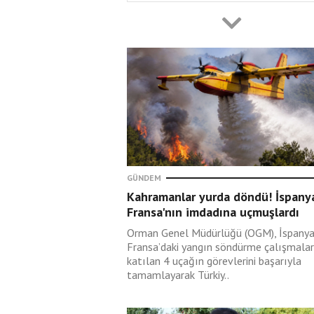
Ali Karahasanoğlu
07 Ağustos 2026
Müsavat ne diyor,
PKK’ya silah bıraktırm
Sevr’e nasıl benzetilir
Hüseyin Öztürk
07 Ağustos 2026
Tamahkârlık ve haddi
aşmak
GÜNDEM
Kahramanlar yurda döndü! İspany
Fransa'nın imdadına uçmuşlardı
Orman Genel Müdürlüğü (OGM), İspanya
İdris Günaydın
Fransa’daki yangın söndürme çalışmalar
07 Ağustos 2026
katılan 4 uçağın görevlerini başarıyla
Dua mı Rabbimizle
tamamlayarak Türkiy..
rabıta mı? (1)