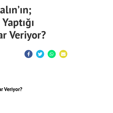
lın’ın;
 Yaptığı
r Veriyor?
r Veriyor?