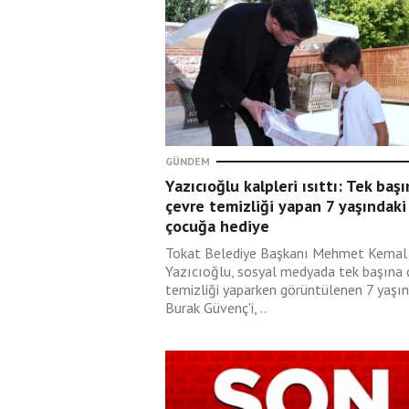
Şevki Yılmaz
07 Ağustos 2026
Yeter artık! Yeter!
GÜNDEM
Yaşar Değirmenci
Yazıcıoğlu kalpleri ısıttı: Tek baş
07 Ağustos 2026
çevre temizliği yapan 7 yaşındaki
Peygamberimiz ahir
çocuğa hediye
zamanı tasvir eden
sözleriyle bizleri
Tokat Belediye Başkanı Mehmet Kemal
uyarıyor!
Yazıcıoğlu, sosyal medyada tek başına 
temizliği yaparken görüntülenen 7 yaşın
Burak Güvenç'i, ..
Ahmet Gülümseyen
07 Ağustos 2026
İskilipli Atıf Hoca’nın
şehrine kadar uzanan
kadını güreştirme proj