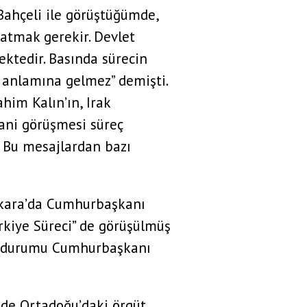
Bahçeli ile görüştüğümde,
latmak gerekir. Devlet
ektedir. Basında sürecin
ı anlamına gelmez” demişti.
him Kalın’ın, Irak
bani görüşmesi süreç
 Bu mesajlardan bazı
nkara’da Cumhurbaşkanı
rkiye Süreci” de görüşülmüş
on durumu Cumhurbaşkanı
 de Ortadoğu’daki örgüt