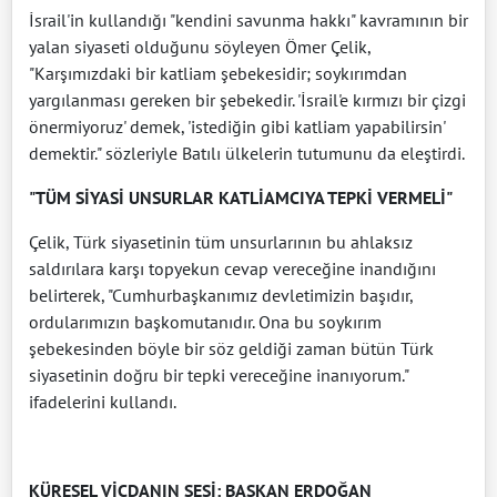
İsrail'in kullandığı "kendini savunma hakkı" kavramının bir
yalan siyaseti olduğunu söyleyen Ömer Çelik,
"Karşımızdaki bir katliam şebekesidir; soykırımdan
yargılanması gereken bir şebekedir. 'İsrail'e kırmızı bir çizgi
önermiyoruz' demek, 'istediğin gibi katliam yapabilirsin'
demektir." sözleriyle Batılı ülkelerin tutumunu da eleştirdi.
"TÜM SİYASİ UNSURLAR KATLİAMCIYA TEPKİ VERMELİ"
Çelik, Türk siyasetinin tüm unsurlarının bu ahlaksız
saldırılara karşı topyekun cevap vereceğine inandığını
belirterek, "Cumhurbaşkanımız devletimizin başıdır,
ordularımızın başkomutanıdır. Ona bu soykırım
şebekesinden böyle bir söz geldiği zaman bütün Türk
siyasetinin doğru bir tepki vereceğine inanıyorum."
ifadelerini kullandı.
KÜRESEL VİCDANIN SESİ: BAŞKAN ERDOĞAN