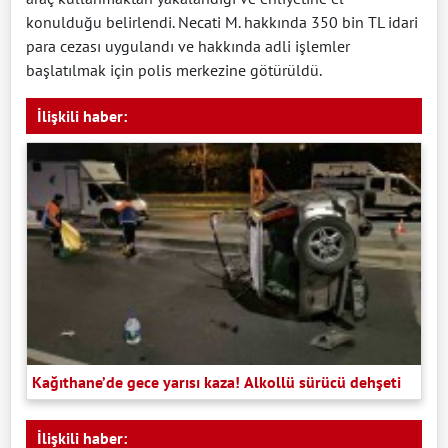
konulduğu belirlendi. Necati M. hakkında 350 bin TL idari
para cezası uygulandı ve hakkında adli işlemler
başlatılmak için polis merkezine götürüldü.
İlişkili haber:
Kağıthane’de gece yarısı kaza! Alkollü sürücü dehşeti
İlişkili haber: