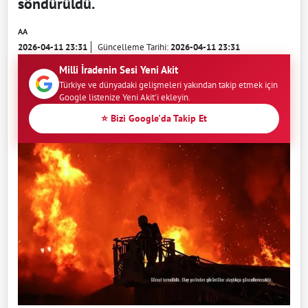
söndürüldü.
AA
2026-04-11 23:31
Güncelleme Tarihi:
2026-04-11 23:31
Milli İradenin Sesi Yeni Akit
Türkiye ve dünyadaki gelişmeleri yakından takip etmek için
Google listenize Yeni Akit'i ekleyin.
⭐ Bizi Google'da Takip Et