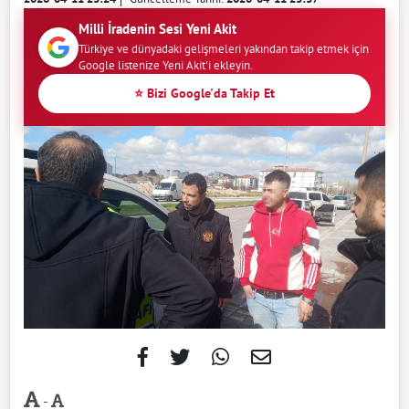
Milli İradenin Sesi Yeni Akit
Türkiye ve dünyadaki gelişmeleri yakından takip etmek için
Google listenize Yeni Akit'i ekleyin.
⭐ Bizi Google'da Takip Et
-