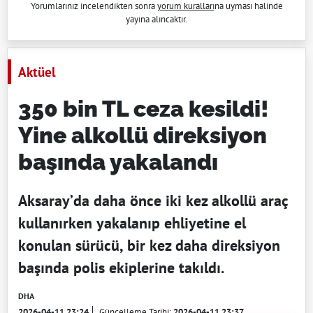
Yorumlarınız incelendikten sonra
yorum kuralları
na uyması halinde
yayına alıncaktır.
Aktüel
350 bin TL ceza kesildi!
Yine alkollü direksiyon
başında yakalandı
Aksaray’da daha önce iki kez alkollü araç
kullanırken yakalanıp ehliyetine el
konulan sürücü, bir kez daha direksiyon
başında polis ekiplerine takıldı.
DHA
2026-04-11 23:24
Güncelleme Tarihi:
2026-04-11 23:37