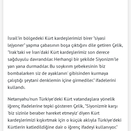
İsrail'in bölgedeki Kürt kardeşlerimizi birer "siyasi
lejyoner" yapma çabasının boşa çıktığını dile getiren Çelik,
"Irak'taki ve İran'daki Kürt kardeşlerimiz son derece
sağduyulu davrandılar. Herhangi bir şekilde Siyonizm'le
yan yana durmadılar. Bu soykırım şebekesinin 'biz
bombalarken siz de ayaklanın' gibisinden kurmaya
çalıştığı şeytani denklemin içine girmediler." ifadelerini
kullandı.
Netanyahu'nun Türkiye'deki Kürt vatandaşlara yönelik
iğrenç ifadelerine tepki gösteren Çelik, "Siyonizm'e karşı
'biz sizinle beraber hareket etmeyiz' diyen Kürt
kardeşlerimizi kışkırtmak için o küçük aklıyla Türkiye'deki
Kürtlerin katledildiğine dair o iğrenç ifadeyi kullanıyor."