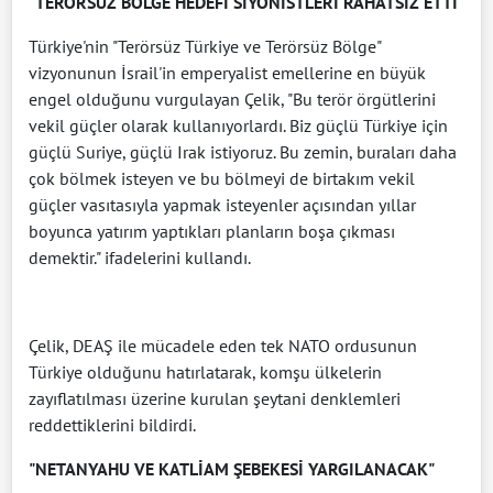
"TERÖRSÜZ BÖLGE HEDEFİ SİYONİSTLERİ RAHATSIZ ETTİ"
Türkiye'nin "Terörsüz Türkiye ve Terörsüz Bölge"
vizyonunun İsrail'in emperyalist emellerine en büyük
engel olduğunu vurgulayan Çelik, "Bu terör örgütlerini
vekil güçler olarak kullanıyorlardı. Biz güçlü Türkiye için
güçlü Suriye, güçlü Irak istiyoruz. Bu zemin, buraları daha
çok bölmek isteyen ve bu bölmeyi de birtakım vekil
güçler vasıtasıyla yapmak isteyenler açısından yıllar
boyunca yatırım yaptıkları planların boşa çıkması
demektir." ifadelerini kullandı.
Çelik, DEAŞ ile mücadele eden tek NATO ordusunun
Türkiye olduğunu hatırlatarak, komşu ülkelerin
zayıflatılması üzerine kurulan şeytani denklemleri
reddettiklerini bildirdi.
"NETANYAHU VE KATLİAM ŞEBEKESİ YARGILANACAK"