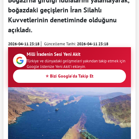
Boğazı’na girdiği iddialarını yalanlayarak,
boğazdaki geçişlerin İran Silahlı
Kuvvetlerinin denetiminde olduğunu
açıkladı.
2026-04-11 23:18
Güncelleme Tarihi:
2026-04-11 23:18
Milli İradenin Sesi Yeni Akit
Türkiye ve dünyadaki gelişmeleri yakından takip etmek için
Google listenize Yeni Akit'i ekleyin.
⭐ Bizi Google'da Takip Et