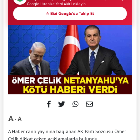
Google listenize Yeni Akit'i ekleyin.
⭐ Bizi Google'da Takip Et
-
A Haber canlı yayınına bağlanan AK Parti Sözcüsü Ömer
Çelik dikkat çeken açıklamalarda bulundu.