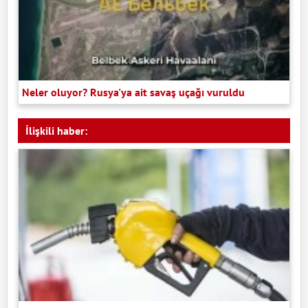
Neler oluyor? Rusya'ya ait savaş uçağı vuruldu
İlişkili haber: