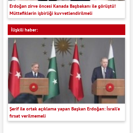
Erdoğan zirve öncesi Kanada Başbakanı ile görüştü!
Müttefiklerin işbirliği kuvvetlendirilmeli
İlişkili haber:
Şerif ile ortak açıklama yapan Başkan Erdoğan: İsrail'e
fırsat verilmemeli