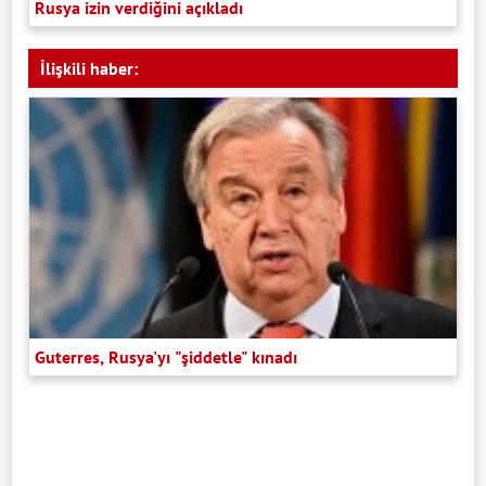
Rusya izin verdiğini açıkladı
İlişkili haber:
Guterres, Rusya'yı "şiddetle" kınadı