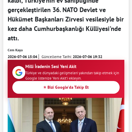
kalbi, Türkiye'nin ev sahipliğinde
gerçekleştirilen 36. NATO Devlet ve
Hükümet Başkanları Zirvesi vesilesiyle bir
kez daha Cumhurbaşkanlığı Külliyesi'nde
attı.
Cem Kaya
2026-07-06 15:04
Güncelleme Tarihi:
2026-07-06 19:32
Milli İradenin Sesi Yeni Akit
Türkiye ve dünyadaki gelişmeleri yakından takip etmek için
Google listenize Yeni Akit'i ekleyin.
⭐ Bizi Google'da Takip Et