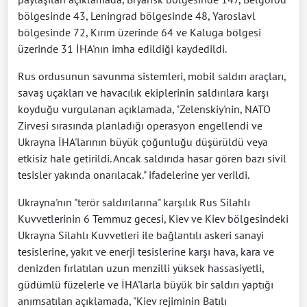
bölgesinde 43, Leningrad bölgesinde 48, Yaroslavl
bölgesinde 72, Kırım üzerinde 64 ve Kaluga bölgesi
üzerinde 31 İHA'nın imha edildiği kaydedildi.
Rus ordusunun savunma sistemleri, mobil saldırı araçları,
savaş uçakları ve havacılık ekiplerinin saldırılara karşı
koyduğu vurgulanan açıklamada, "Zelenskiy'nin, NATO
Zirvesi sırasında planladığı operasyon engellendi ve
Ukrayna İHA'larının büyük çoğunluğu düşürüldü veya
etkisiz hale getirildi. Ancak saldırıda hasar gören bazı sivil
tesisler yakında onarılacak." ifadelerine yer verildi.
Ukrayna'nın "terör saldırılarına" karşılık Rus Silahlı
Kuvvetlerinin 6 Temmuz gecesi, Kiev ve Kiev bölgesindeki
Ukrayna Silahlı Kuvvetleri ile bağlantılı askeri sanayi
tesislerine, yakıt ve enerji tesislerine karşı hava, kara ve
denizden fırlatılan uzun menzilli yüksek hassasiyetli,
güdümlü füzelerle ve İHA'larla büyük bir saldırı yaptığı
anımsatılan açıklamada, "Kiev rejiminin Batılı