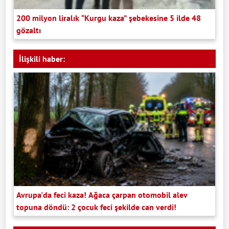
200 milyon liralık “Kurgu kaza” şebekesine 5 ilde 48
gözaltı
İlişkili haber:
Avrupa'da feci kaza! Ağaca çarpan otomobil alev
topuna döndü: 2 çocuk feci şekilde can verdi!