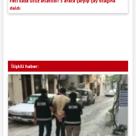
Feci kaza ucuz atlatıldı! 5 araca çarpıp çay ocağına
daldı
İlişkili haber: