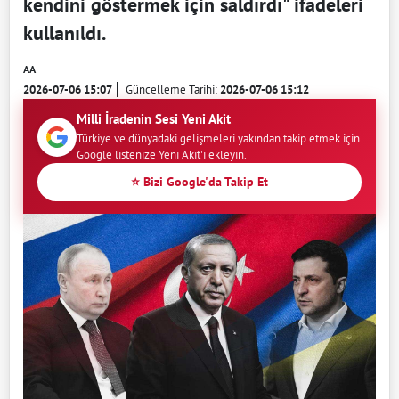
kendini göstermek için saldırdı" ifadeleri
kullanıldı.
AA
2026-07-06 15:07
Güncelleme Tarihi:
2026-07-06 15:12
Milli İradenin Sesi Yeni Akit
Türkiye ve dünyadaki gelişmeleri yakından takip etmek için
Google listenize Yeni Akit'i ekleyin.
⭐ Bizi Google'da Takip Et