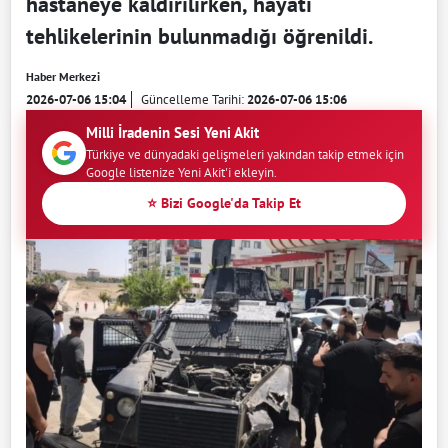
hastaneye kaldırılırken, hayati
tehlikelerinin bulunmadığı öğrenildi.
Haber Merkezi
2026-07-06 15:04
Güncelleme Tarihi:
2026-07-06 15:06
Milli İradenin Sesi Yeni Akit
Türkiye ve dünyadaki gelişmeleri yakından takip etmek için
Google listenize Yeni Akit'i ekleyin.
⭐ Bizi Google'da Takip Et