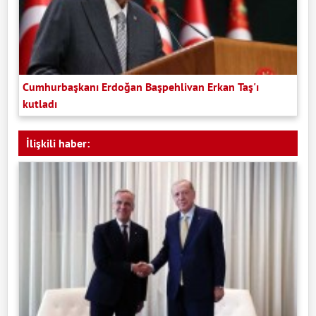
Cumhurbaşkanı Erdoğan Başpehlivan Erkan Taş'ı
kutladı
İlişkili haber: