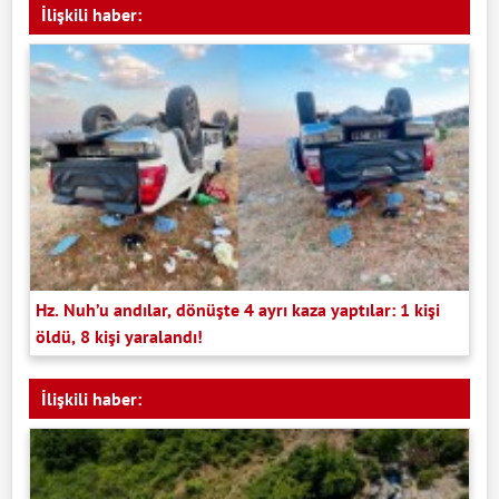
İlişkili haber:
Hz. Nuh’u andılar, dönüşte 4 ayrı kaza yaptılar: 1 kişi
öldü, 8 kişi yaralandı!
İlişkili haber: