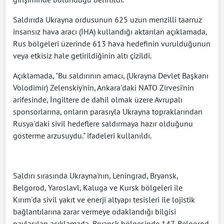
Saldırıda Ukrayna ordusunun 625 uzun menzilli taarruz
insansız hava aracı (İHA) kullandığı aktarılan açıklamada,
Rus bölgeleri üzerinde 613 hava hedefinin vurulduğunun
veya etkisiz hale getirildiğinin altı çizildi.
Açıklamada, "Bu saldırının amacı, (Ukrayna Devlet Başkanı
Volodimir) Zelenskiy'nin, Ankara'daki NATO Zirvesi'nin
arifesinde, İngiltere de dahil olmak üzere Avrupalı ​​
sponsorlarına, onların parasıyla Ukrayna topraklarından
Rusya'daki sivil hedeflere saldırmaya hazır olduğunu
gösterme arzusuydu." ifadeleri kullanıldı.
Saldırı sırasında Ukrayna'nın, Leningrad, Bryansk,
Belgorod, Yaroslavl, Kaluga ve Kursk bölgeleri ile
Kırım'da sivil yakıt ve enerji altyapı tesisleri ile lojistik
bağlantılarına zarar vermeye odaklandığı bilgisi
paylaşılan açıklamada, Bryansk bölgesinde 147, Belgorod