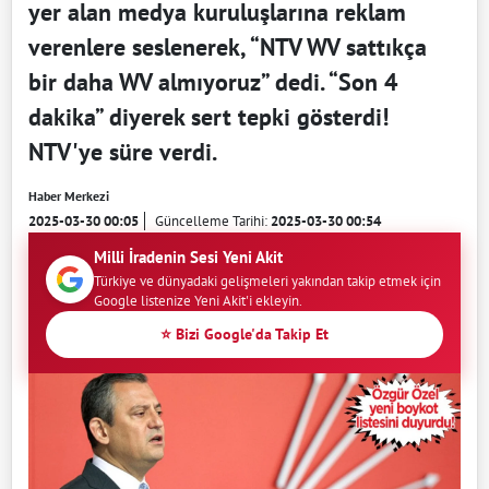
yer alan medya kuruluşlarına reklam
verenlere seslenerek, “NTV WV sattıkça
bir daha WV almıyoruz” dedi. “Son 4
dakika” diyerek sert tepki gösterdi!
NTV'ye süre verdi.
Haber Merkezi
2025-03-30 00:05
Güncelleme Tarihi:
2025-03-30 00:54
Milli İradenin Sesi Yeni Akit
Türkiye ve dünyadaki gelişmeleri yakından takip etmek için
Google listenize Yeni Akit'i ekleyin.
⭐ Bizi Google'da Takip Et