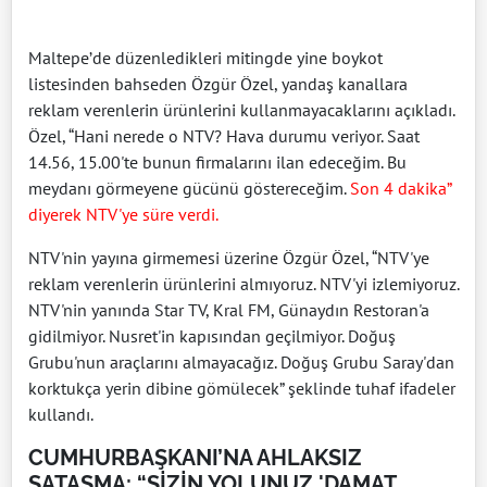
Maltepe’de düzenledikleri mitingde yine boykot
listesinden bahseden Özgür Özel, yandaş kanallara
reklam verenlerin ürünlerini kullanmayacaklarını açıkladı.
Özel, “Hani nerede o NTV? Hava durumu veriyor. Saat
14.56, 15.00'te bunun firmalarını ilan edeceğim. Bu
meydanı görmeyene gücünü göstereceğim.
Son 4 dakika”
diyerek NTV'ye süre verdi.
NTV'nin yayına girmemesi üzerine Özgür Özel, “NTV'ye
reklam verenlerin ürünlerini almıyoruz. NTV'yi izlemiyoruz.
NTV'nin yanında Star TV, Kral FM, Günaydın Restoran'a
gidilmiyor. Nusret'in kapısından geçilmiyor. Doğuş
Grubu'nun araçlarını almayacağız. Doğuş Grubu Saray'dan
korktukça yerin dibine gömülecek” şeklinde tuhaf ifadeler
kullandı.
CUMHURBAŞKANI’NA AHLAKSIZ
SATAŞMA: “SİZİN YOLUNUZ 'DAMAT