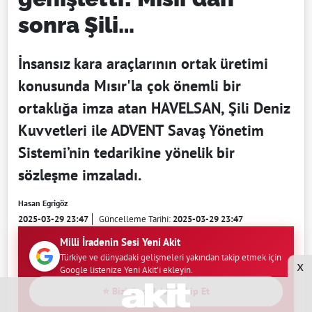
sonra Şili…
İnsansız kara araçlarının ortak üretimi
konusunda Mısır'la çok önemli bir
ortaklığa imza atan HAVELSAN, Şili Deniz
Kuvvetleri ile ADVENT Savaş Yönetim
Sistemi’nin tedarikine yönelik bir
sözleşme imzaladı.
Hasan Egrigöz
2025-03-29 23:47
Güncelleme Tarihi:
2025-03-29 23:47
Milli İradenin Sesi Yeni Akit
Türkiye ve dünyadaki gelişmeleri yakından takip etmek için
x
Google listenize Yeni Akit'i ekleyin.
⭐ Bizi Google'da Takip Et