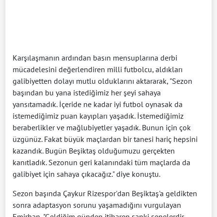
Karşılaşmanın ardından basın mensuplarına derbi
mücadelesini değerlendiren milli futbolcu, aldıkları
galibiyetten dolayı mutlu olduklarını aktararak, "Sezon
başından bu yana istediğimiz her şeyi sahaya
yansıtamadık. İçeride ne kadar iyi futbol oynasak da
istemediğimiz puan kayıpları yaşadık. İstemediğimiz
beraberlikler ve mağlubiyetler yaşadık. Bunun için çok
üzgünüz. Fakat büyük maçlardan bir tanesi hariç hepsini
kazandık. Bugün Beşiktaş olduğumuzu gerçekten
kanıtladık. Sezonun geri kalanındaki tüm maçlarda da
galibiyet için sahaya çıkacağız." diye konuştu.
Sezon başında Çaykur Rizespor'dan Beşiktaş'a geldikten
sonra adaptasyon sorunu yaşamadığını vurgulayan
Emirhan, "Geldiğim günden itibaren sanki senelerdir