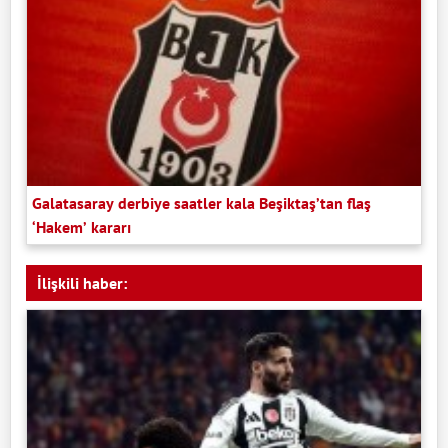
Galatasaray derbiye saatler kala Beşiktaş’tan flaş
‘Hakem’ kararı
İlişkili haber: