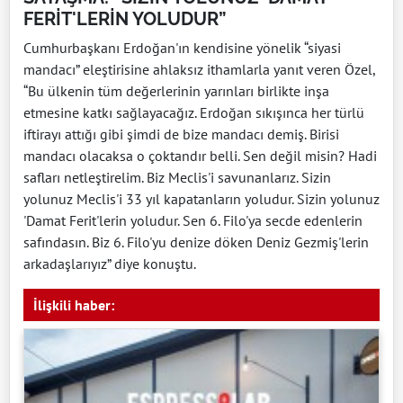
FERİT'LERİN YOLUDUR”
Cumhurbaşkanı Erdoğan'ın kendisine yönelik “siyasi
mandacı” eleştirisine ahlaksız ithamlarla yanıt veren Özel,
“Bu ülkenin tüm değerlerinin yarınları birlikte inşa
etmesine katkı sağlayacağız. Erdoğan sıkışınca her türlü
iftirayı attığı gibi şimdi de bize mandacı demiş. Birisi
mandacı olacaksa o çoktandır belli. Sen değil misin? Hadi
safları netleştirelim. Biz Meclis'i savunanlarız. Sizin
yolunuz Meclis'i 33 yıl kapatanların yoludur. Sizin yolunuz
'Damat Ferit'lerin yoludur. Sen 6. Filo'ya secde edenlerin
safındasın. Biz 6. Filo'yu denize döken Deniz Gezmiş'lerin
arkadaşlarıyız” diye konuştu.
İlişkili haber: