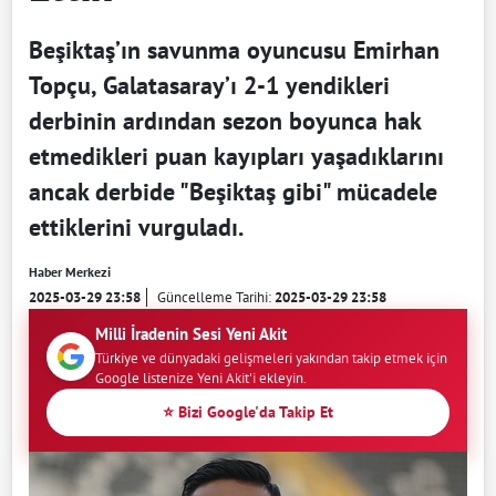
Beşiktaş’ın savunma oyuncusu Emirhan
Topçu, Galatasaray’ı 2-1 yendikleri
derbinin ardından sezon boyunca hak
etmedikleri puan kayıpları yaşadıklarını
ancak derbide "Beşiktaş gibi" mücadele
ettiklerini vurguladı.
Haber Merkezi
2025-03-29 23:58
Güncelleme Tarihi:
2025-03-29 23:58
Milli İradenin Sesi Yeni Akit
Türkiye ve dünyadaki gelişmeleri yakından takip etmek için
Google listenize Yeni Akit'i ekleyin.
⭐ Bizi Google'da Takip Et