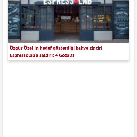
Özgür Özel'in hedef gösterdiği kahve zinciri
Espressolab'a saldırı: 4 Gözaltı