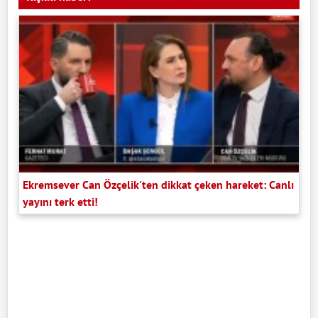
Ekremsever Can Özçelik'ten dikkat çeken hareket: Canlı
yayını terk etti!