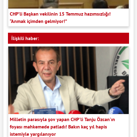
CHP’li Başkan vekilinin 15 Temmuz hazımsızlığı!
“Anmak içimden gelmiyor!”
İlişkili haber:
Milletin parasıyla şov yapan CHP'li Tanju Özcan'ın
foyası mahkemede patladı! Bakın kaç yıl hapis
istemiyle yargılanıyor