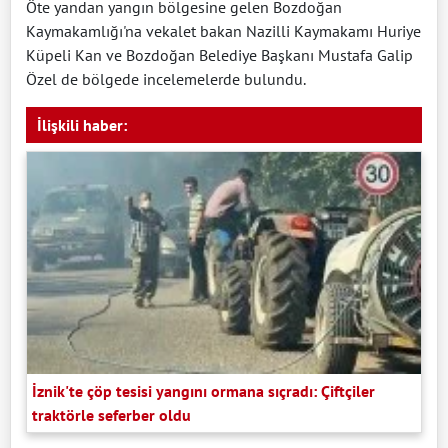
Öte yandan yangın bölgesine gelen Bozdoğan
Kaymakamlığı'na vekalet bakan Nazilli Kaymakamı Huriye
Küpeli Kan ve Bozdoğan Belediye Başkanı Mustafa Galip
Özel de bölgede incelemelerde bulundu.
İlişkili haber:
İznik'te çöp tesisi yangını ormana sıçradı: Çiftçiler
traktörle seferber oldu