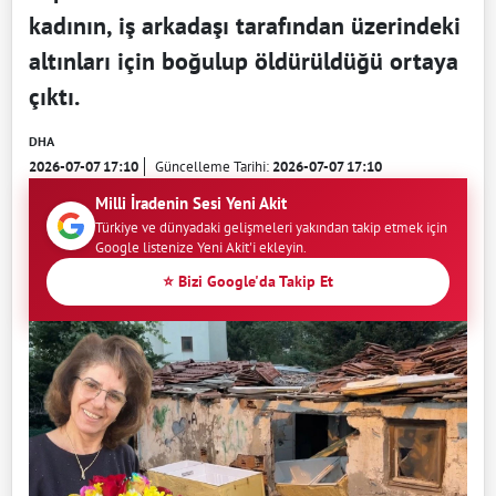
kadının, iş arkadaşı tarafından üzerindeki
altınları için boğulup öldürüldüğü ortaya
çıktı.
DHA
2026-07-07 17:10
Güncelleme Tarihi:
2026-07-07 17:10
Milli İradenin Sesi Yeni Akit
Türkiye ve dünyadaki gelişmeleri yakından takip etmek için
Google listenize Yeni Akit'i ekleyin.
⭐ Bizi Google'da Takip Et