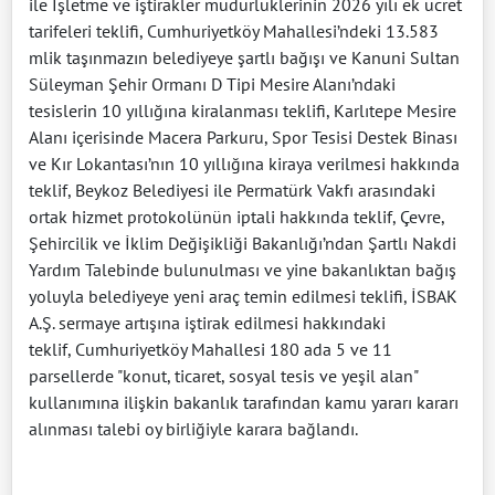
ile İşletme ve iştirakler müdürlüklerinin 2026 yılı ek ücret
tarifeleri teklifi, Cumhuriyetköy Mahallesi’ndeki 13.583
mlik taşınmazın belediyeye şartlı bağışı ve Kanuni Sultan
Süleyman Şehir Ormanı D Tipi Mesire Alanı’ndaki
tesislerin 10 yıllığına kiralanması teklifi, Karlıtepe Mesire
Alanı içerisinde Macera Parkuru, Spor Tesisi Destek Binası
ve Kır Lokantası’nın 10 yıllığına kiraya verilmesi hakkında
teklif, Beykoz Belediyesi ile Permatürk Vakfı arasındaki
ortak hizmet protokolünün iptali hakkında teklif, Çevre,
Şehircilik ve İklim Değişikliği Bakanlığı’ndan Şartlı Nakdi
Yardım Talebinde bulunulması ve yine bakanlıktan bağış
yoluyla belediyeye yeni araç temin edilmesi teklifi, İSBAK
A.Ş. sermaye artışına iştirak edilmesi hakkındaki
teklif, Cumhuriyetköy Mahallesi 180 ada 5 ve 11
parsellerde "konut, ticaret, sosyal tesis ve yeşil alan"
kullanımına ilişkin bakanlık tarafından kamu yararı kararı
alınması talebi oy birliğiyle karara bağlandı.