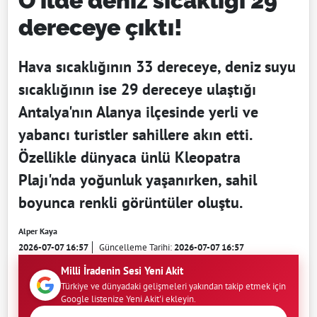
O ilde deniz sıcaklığı 29
dereceye çıktı!
Hava sıcaklığının 33 dereceye, deniz suyu
sıcaklığının ise 29 dereceye ulaştığı
Antalya'nın Alanya ilçesinde yerli ve
yabancı turistler sahillere akın etti.
Özellikle dünyaca ünlü Kleopatra
Plajı'nda yoğunluk yaşanırken, sahil
boyunca renkli görüntüler oluştu.
Alper Kaya
2026-07-07 16:57
Güncelleme Tarihi:
2026-07-07 16:57
Milli İradenin Sesi Yeni Akit
Türkiye ve dünyadaki gelişmeleri yakından takip etmek için
Google listenize Yeni Akit'i ekleyin.