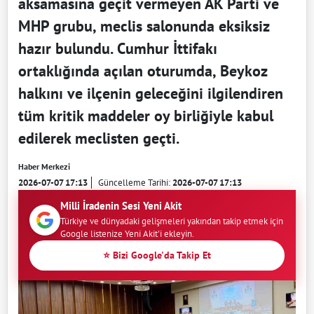
aksamasına geçit vermeyen AK Parti ve
MHP grubu, meclis salonunda eksiksiz
hazır bulundu. Cumhur İttifakı
ortaklığında açılan oturumda, Beykoz
halkını ve ilçenin geleceğini ilgilendiren
tüm kritik maddeler oy birliğiyle kabul
edilerek meclisten geçti.
Haber Merkezi
2026-07-07 17:13
Güncelleme Tarihi:
2026-07-07 17:13
Milli İradenin Sesi Yeni Akit
Türkiye ve dünyadaki gelişmeleri yakından takip etmek için
Google listenize Yeni Akit'i ekleyin.
⭐ Bizi Google'da Takip Et