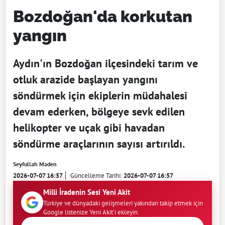
Bozdoğan'da korkutan
yangın
Aydın'ın Bozdoğan ilçesindeki tarım ve
otluk arazide başlayan yangını
söndürmek için ekiplerin müdahalesi
devam ederken, bölgeye sevk edilen
helikopter ve uçak gibi havadan
söndürme araçlarının sayısı artırıldı.
Seyfullah Maden
2026-07-07 16:57
Güncelleme Tarihi:
2026-07-07 16:57
Milli İradenin Sesi Yeni Akit
Türkiye ve dünyadaki gelişmeleri yakından takip etmek için
Google listenize Yeni Akit'i ekleyin.