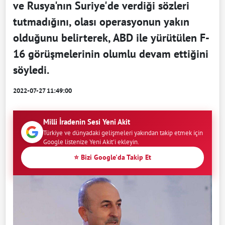
ve Rusya'nın Suriye'de verdiği sözleri
tutmadığını, olası operasyonun yakın
olduğunu belirterek, ABD ile yürütülen F-
16 görüşmelerinin olumlu devam ettiğini
söyledi.
2022-07-27 11:49:00
Milli İradenin Sesi Yeni Akit
Türkiye ve dünyadaki gelişmeleri yakından takip etmek için
Google listenize Yeni Akit'i ekleyin.
⭐ Bizi Google'da Takip Et