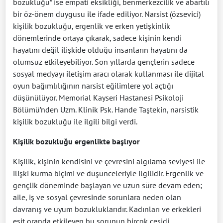
bozukluğu” ise empati eksikliği, benmerkezcilik ve abartılı
bir öz-önem duygusu ile ifade ediliyor. Narsist (özsevici)
kişilik bozukluğu, ergenlik ve erken yetişkinlik
dönemlerinde ortaya çıkarak, sadece kişinin kendi
hayatını değil ilişkide olduğu insanların hayatını da
olumsuz etkileyebiliyor. Son yıllarda gençlerin sadece
sosyal medyayı iletişim aracı olarak kullanması ile dijital
oyun bağımlılığının narsist eğilimlere yol açtığı
düşünülüyor. Memorial Kayseri Hastanesi Psikoloji
Bölümü’nden Uzm. Klinik Psk. Hande Taştekin, narsistik
kişilik bozukluğu ile ilgili bilgi verdi.
Kişilik bozukluğu ergenlikte başlıyor
Kişilik, kişinin kendisini ve çevresini algılama seviyesi ile
ilişki kurma biçimi ve düşünceleriyle ilgilidir. Ergenlik ve
gençlik döneminde başlayan ve uzun süre devam eden;
aile, iş ve sosyal çevresinde sorunlara neden olan
davranış ve uyum bozukluklarıdır. Kadınları ve erkekleri
eşit oranda etkileyen bu sorunun birçok çeşidi