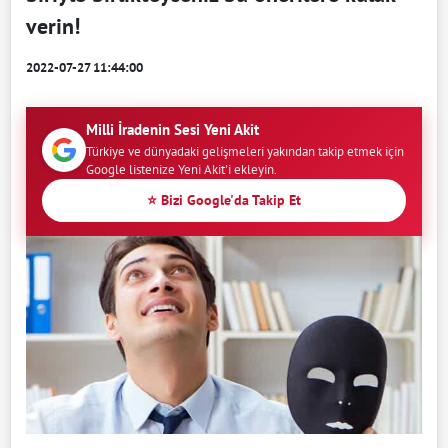
verin!
2022-07-27 11:44:00
Milli İradenin Sesi Yeni Akit
Türkiye ve dünyadaki gelişmeleri yakından takip etmek için
Google listenize Yeni Akit'i ekleyin.
⭐ Bizi Google'da Takip Et