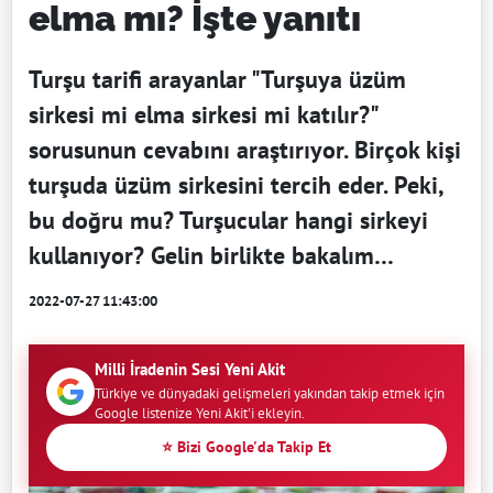
elma mı? İşte yanıtı
Turşu tarifi arayanlar "Turşuya üzüm
sirkesi mi elma sirkesi mi katılır?"
sorusunun cevabını araştırıyor. Birçok kişi
turşuda üzüm sirkesini tercih eder. Peki,
bu doğru mu? Turşucular hangi sirkeyi
kullanıyor? Gelin birlikte bakalım…
2022-07-27 11:43:00
Milli İradenin Sesi Yeni Akit
Türkiye ve dünyadaki gelişmeleri yakından takip etmek için
Google listenize Yeni Akit'i ekleyin.
⭐ Bizi Google'da Takip Et