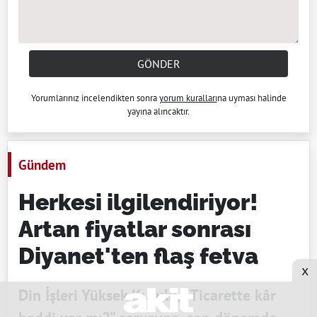
GÖNDER
Yorumlarınız incelendikten sonra
yorum kuralları
na uyması halinde
yayına alıncaktır.
Gündem
Herkesi ilgilendiriyor!
Artan fiyatlar sonrası
Diyanet'ten flaş fetva
x
Din İşleri Yüksek Kurulu, “Ticarette kâr