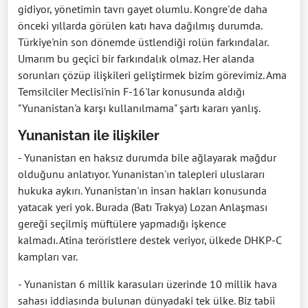
gidiyor, yönetimin tavrı gayet olumlu. Kongre'de daha
önceki yıllarda görülen katı hava dağılmış durumda.
Türkiye'nin son dönemde üstlendiği rolün farkındalar.
Umarım bu geçici bir farkındalık olmaz. Her alanda
sorunları çözüp ilişkileri geliştirmek bizim görevimiz. Ama
Temsilciler Meclisi'nin F-16'lar konusunda aldığı
"Yunanistan'a karşı kullanılmama" şartı kararı yanlış.
Yunanistan ile ilişkiler
- Yunanistan en haksız durumda bile ağlayarak mağdur
olduğunu anlatıyor. Yunanistan'ın talepleri uluslararı
hukuka aykırı. Yunanistan'ın insan hakları konusunda
yatacak yeri yok. Burada (Batı Trakya) Lozan Anlaşması
gereği seçilmiş müftülere yapmadığı işkence
kalmadı. Atina teröristlere destek veriyor, ülkede DHKP-C
kampları var.
- Yunanistan 6 millik karasuları üzerinde 10 millik hava
sahası iddiasında bulunan dünyadaki tek ülke. Biz tabii