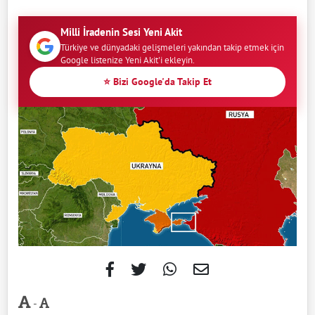
Milli İradenin Sesi Yeni Akit
Türkiye ve dünyadaki gelişmeleri yakından takip etmek için
Google listenize Yeni Akit'i ekleyin.
⭐ Bizi Google'da Takip Et
-