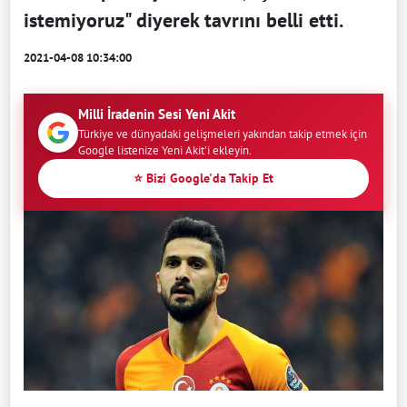
istemiyoruz" diyerek tavrını belli etti.
2021-04-08 10:34:00
Milli İradenin Sesi Yeni Akit
Türkiye ve dünyadaki gelişmeleri yakından takip etmek için
Google listenize Yeni Akit'i ekleyin.
⭐ Bizi Google'da Takip Et