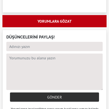
YORUMLARA GÖZAT
DÜŞÜNCELERİNİ PAYLAŞ!
GÖNDER
Yorumlarınız incelendikten sonra
yorum kuralları
na uyması halinde