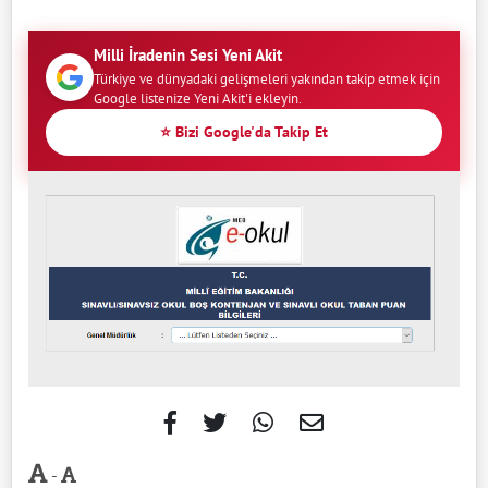
Milli İradenin Sesi Yeni Akit
Türkiye ve dünyadaki gelişmeleri yakından takip etmek için
Google listenize Yeni Akit'i ekleyin.
⭐ Bizi Google'da Takip Et
-