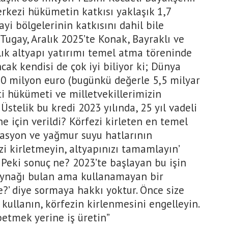
erkezi hükümetin katkısı yaklaşık 1,7
yi bölgelerinin katkısını dahil bile
Tugay, Aralık 2025’te Konak, Bayraklı ve
lık altyapı yatırımı temel atma töreninde
cak kendisi de çok iyi biliyor ki; Dünya
10 milyon euro (bugünkü değerle 5,5 milyar
ti hükümeti ve milletvekillerimizin
 Üstelik bu kredi 2023 yılında, 25 yıl vadeli
e için verildi? Körfezi kirleten en temel
zasyon ve yağmur suyu hatlarının
fezi kirletmeyin, altyapınızı tamamlayın’
 Peki sonuç ne? 2023’te başlayan bu işin
Kaynağı bulan ama kullanamayan bir
?’ diye sormaya hakkı yoktur. Önce size
kullanın, körfezin kirlenmesini engelleyin.
betmek yerine iş üretin”