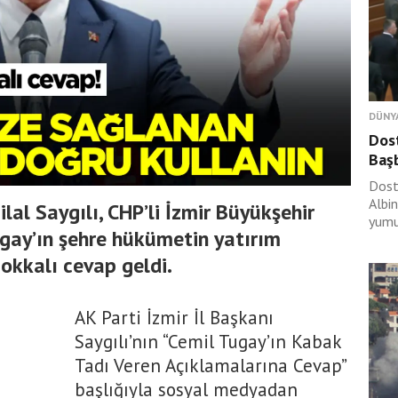
DÜNY
Dost
Baş
Dost
Albi
ilal Saygılı, CHP’li İzmir Büyükşehir
yumu
gay’ın şehre hükümetin yatırım
okkalı cevap geldi.
AK Parti İzmir İl Başkanı
Saygılı’nın “Cemil Tugay’ın Kabak
Tadı Veren Açıklamalarına Cevap”
başlığıyla sosyal medyadan