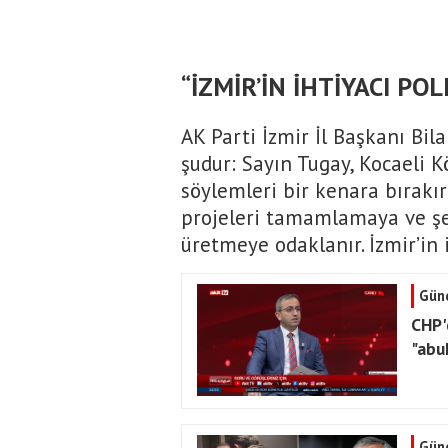
“İZMİR’İN İHTİYACI PO
AK Parti İzmir İl Başkanı Bil
şudur: Sayın Tugay, Kocaeli K
söylemleri bir kenara bırakır
projeleri tamamlamaya ve şe
üretmeye odaklanır. İzmir’in 
Gün
CHP'
"abu
Gün