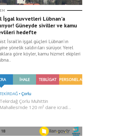
EM
il İşgal kuvvetleri Lübnan'a
ırıyor! Güneyde siviller ve kamu
vlileri hedefte
ist İsrail’in işgal güçleri Lübnan'ın
ine yönelik saldırıları sürüyor. Yerel
aklara göre köyler, kamu hizmet ekipleri
übna..