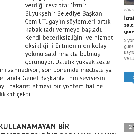
verdiği cevapta: “İzmir
GÜND
Büyükşehir Belediye Başkanı
İsra
Cemil Tugay’ın söylemleri artık
sald
kabak tadı vermeye başladı.
göre
Kendi beceriksizliğini ve hizmet
Siyon
eksikliğini örtmenin en kolay
güney
kayn
yolunu saldırmakta bulmuş
ve L
görünüyor. Üstelik yüksek sesle
ğini zannediyor; son dönemde mecliste ya
er anda Genel Başkanlarının seviyesini
ayı, hakaret etmeyi bir yöntem haline
ikkat çekti.
 KULLANAMAYAN BİR