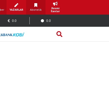
Resmi
ber
YAZARLAR
Abonelik
İlanlar
0.0
0.0