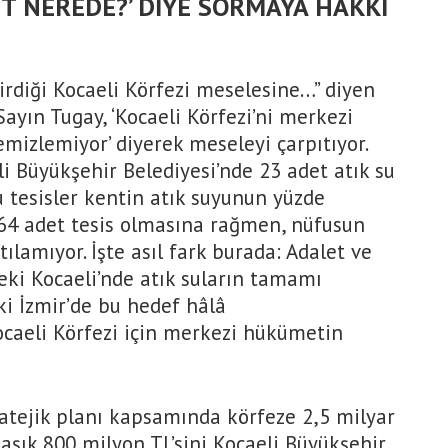
ET NEREDE?’ DİYE SORMAYA HAKKI
irdiği Kocaeli Körfezi meselesine…” diyen
Sayın Tugay, ‘Kocaeli Körfezi’ni merkezi
emizlemiyor’ diyerek meseleyi çarpıtıyor.
i Büyükşehir Belediyesi’nde 23 adet atık su
u tesisler kentin atık suyunun yüzde
e 64 adet tesis olmasına rağmen, nüfusun
ılamıyor. İşte asıl fark burada: Adalet ve
ki Kocaeli’nde atık suların tamamı
ki İzmir’de bu hedef hâlâ
Kocaeli Körfezi için merkezi hükümetin
ratejik planı kapsamında körfeze 2,5 milyar
aşık 800 milyon TL’sini Kocaeli Büyükşehir