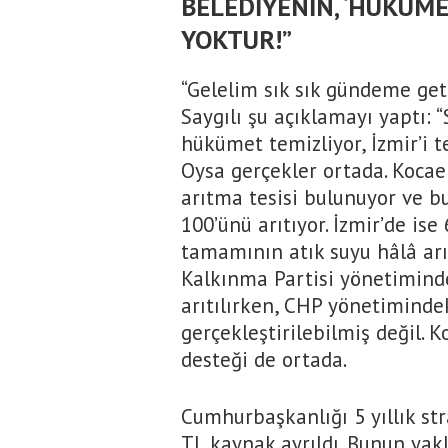
BELEDİYENİN, ‘HÜKÜM
YOKTUR!”
“Gelelim sık sık gündeme get
Saygılı şu açıklamayı yaptı: “
hükümet temizliyor, İzmir’i t
Oysa gerçekler ortada. Kocael
arıtma tesisi bulunuyor ve b
100’ünü arıtıyor. İzmir’de is
tamamının atık suyu hâlâ arıt
Kalkınma Partisi yönetiminde
arıtılırken, CHP yönetiminde
gerçekleştirilebilmiş değil. 
desteği de ortada.
Cumhurbaşkanlığı 5 yıllık st
TL kaynak ayrıldı. Bunun yakl