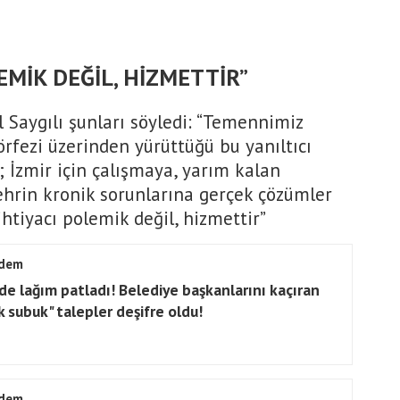
LEMİK DEĞİL, HİZMETTİR”
al Saygılı şunları söyledi: “Temennimiz
örfezi üzerinden yürüttüğü bu yanıltıcı
; İzmir için çalışmaya, yarım kalan
hrin kronik sorunlarına gerçek çözümler
ihtiyacı polemik değil, hizmettir”
dem
de lağım patladı! Belediye başkanlarını kaçıran
k subuk" talepler deşifre oldu!
dem