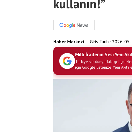
kullanın!”
Haber Merkezi
Giriş Tarihi:
2026-05-
Milli İradenin Sesi Yeni Aki
Türkiye ve dünyadaki gelişmeler
için Google listenize Yeni Akit'i 