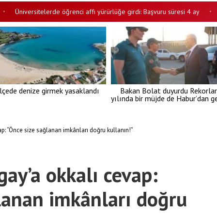
Üniversitelerde öğrenci affı yürürlüğe girdi: Başvuru süresi 4 ay
DSP
•
ilçede denize girmek yasaklandı
Bakan Bolat duyurdu Rekorlar
yılında bir müjde de Habur’dan ge
p: “Önce size sağlanan imkânları doğru kullanın!”
gay’a okkalı cevap:
lanan imkânları doğru