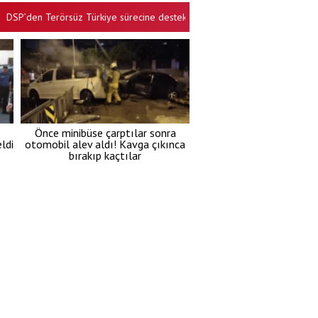
’den Terörsüz Türkiye sürecine destek açıklaması
Suça sürüklenen ç
•
Önce minibüse çarptılar sonra
ldi
otomobil alev aldı! Kavga çıkınca
bırakıp kaçtılar