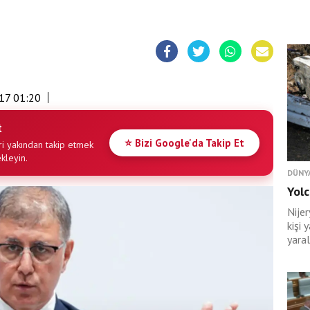
17 01:20
t
⭐ Bizi Google'da Takip Et
i yakından takip etmek
ekleyin.
DÜNY
Yolc
Nije
kişi 
yaral