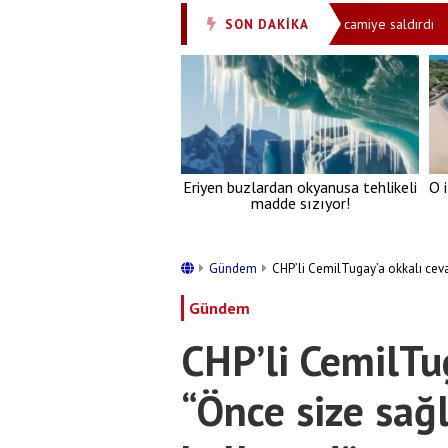
 Dali’de Husilere yönelik saldırı
Siyonistler camiye saldırdı
SON DAKİKA
•
•
Eriyen buzlardan okyanusa tehlikeli
O 
madde sızıyor!
Gündem
CHP’li CemilTugay’a okkalı ceva
Gündem
CHP’li CemilTu
“Önce size sağ