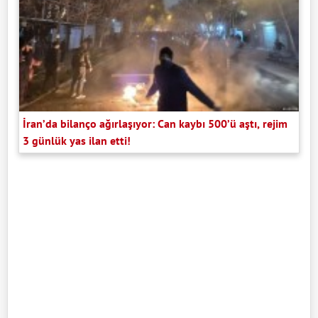
İran’da bilanço ağırlaşıyor: Can kaybı 500’ü aştı, rejim
3 günlük yas ilan etti!