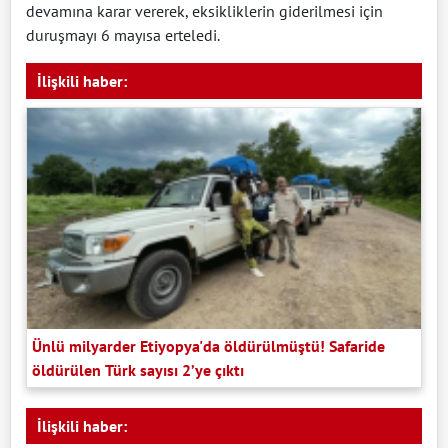
devamına karar vererek, eksikliklerin giderilmesi için
duruşmayı 6 mayısa erteledi.
İlişkili haber:
Ünlü milyarder Etiyopya'da öldürülmüştü! Safaride
öldürülen Türk sayısı 2’ye çıktı
İlişkili haber: