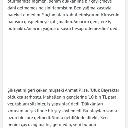
oturmamıza rağmen, benim dükkânıma bir çay içmeye
dahi gelmemesine sinirlenmiştim. Ben yağma kastıyla
hareket etmedim. Suçlamaları kabul etmiyorum. Kimsenin
parasını gasp etmeye çalışmadım. Amacım gençlere iş
bulmaktı. Amacım yağma olsaydı hesap ödemezdim" dedi.
Şikayetini geri çeken müşteki Ahmet P. ise, "Ufuk Bayraktar
oldukça sarhoştu. Mahallenin gençlerine '10 bin TL para
ver, tablanı silsinler, iş yapsınlar' dedi. 'Dükkânları
korusunlar' şeklinde bir şey söylemedi. Bu olaydan sonra
uzun bir süre gelmedi. Sonra geldiğinde direkt, 'Sen
benim çay ocağıma hiç gelmedin, seni burada