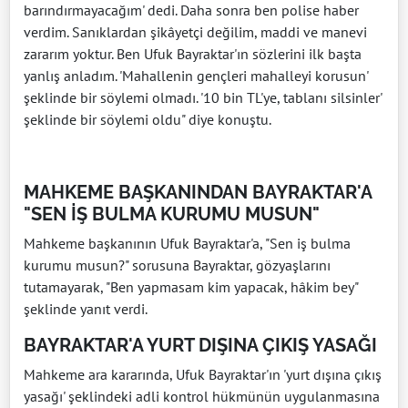
barındırmayacağım' dedi. Daha sonra ben polise haber
verdim. Sanıklardan şikâyetçi değilim, maddi ve manevi
zararım yoktur. Ben Ufuk Bayraktar'ın sözlerini ilk başta
yanlış anladım. 'Mahallenin gençleri mahalleyi korusun'
şeklinde bir söylemi olmadı. '10 bin TL'ye, tablanı silsinler'
şeklinde bir söylemi oldu" diye konuştu.
MAHKEME BAŞKANINDAN BAYRAKTAR'A
"SEN İŞ BULMA KURUMU MUSUN"
Mahkeme başkanının Ufuk Bayraktar'a, "Sen iş bulma
kurumu musun?" sorusuna Bayraktar, gözyaşlarını
tutamayarak, "Ben yapmasam kim yapacak, hâkim bey"
şeklinde yanıt verdi.
BAYRAKTAR'A YURT DIŞINA ÇIKIŞ YASAĞI
Mahkeme ara kararında, Ufuk Bayraktar'ın 'yurt dışına çıkış
yasağı' şeklindeki adli kontrol hükmünün uygulanmasına