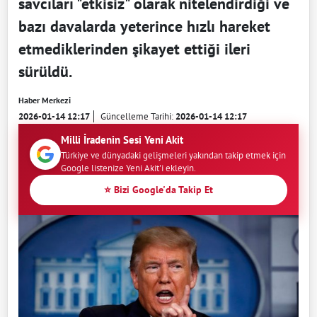
savcıları "etkisiz" olarak nitelendirdiği ve
bazı davalarda yeterince hızlı hareket
etmediklerinden şikayet ettiği ileri
sürüldü.
Haber Merkezi
2026-01-14 12:17
Güncelleme Tarihi:
2026-01-14 12:17
Milli İradenin Sesi Yeni Akit
Türkiye ve dünyadaki gelişmeleri yakından takip etmek için
Google listenize Yeni Akit'i ekleyin.
⭐ Bizi Google'da Takip Et