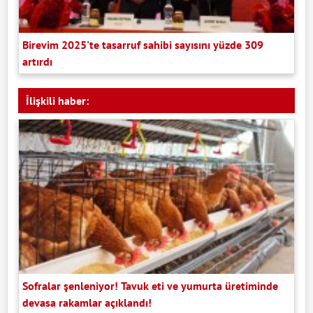
Birevim 2025'te tasarruf sahibi sayısını yüzde 309
artırdı
İlişkili haber:
Sofralar şenleniyor! Tavuk eti ve yumurta üretiminde
devasa rakamlar açıklandı!