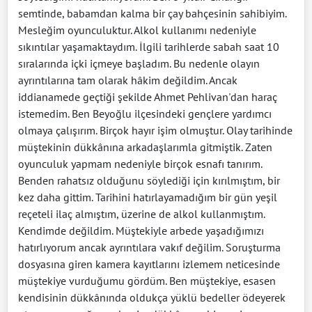
semtinde, babamdan kalma bir çay bahçesinin sahibiyim.
Mesleğim oyunculuktur. Alkol kullanımı nedeniyle
sıkıntılar yaşamaktaydım. İlgili tarihlerde sabah saat 10
sıralarında içki içmeye başladım. Bu nedenle olayın
ayrıntılarına tam olarak hâkim değildim. Ancak
iddianamede geçtiği şekilde Ahmet Pehlivan'dan haraç
istemedim. Ben Beyoğlu ilçesindeki gençlere yardımcı
olmaya çalışırım. Birçok hayır işim olmuştur. Olay tarihinde
müştekinin dükkânına arkadaşlarımla gitmiştik. Zaten
oyunculuk yapmam nedeniyle birçok esnafı tanırım.
Benden rahatsız olduğunu söylediği için kırılmıştım, bir
kez daha gittim. Tarihini hatırlayamadığım bir gün yeşil
reçeteli ilaç almıştım, üzerine de alkol kullanmıştım.
Kendimde değildim. Müştekiyle arbede yaşadığımızı
hatırlıyorum ancak ayrıntılara vakıf değilim. Soruşturma
dosyasına giren kamera kayıtlarını izlemem neticesinde
müştekiye vurduğumu gördüm. Ben müştekiye, esasen
kendisinin dükkânında oldukça yüklü bedeller ödeyerek