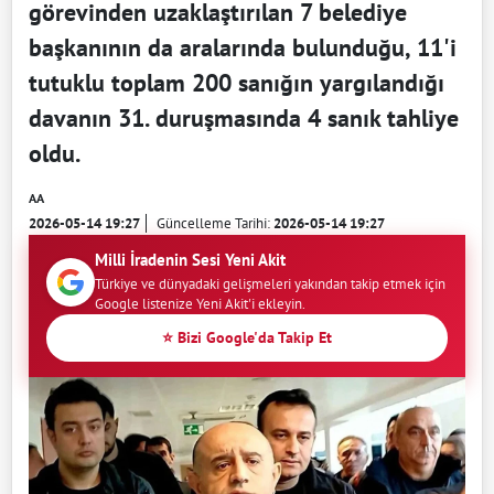
görevinden uzaklaştırılan 7 belediye
başkanının da aralarında bulunduğu, 11'i
tutuklu toplam 200 sanığın yargılandığı
davanın 31. duruşmasında 4 sanık tahliye
oldu.
AA
2026-05-14 19:27
Güncelleme Tarihi:
2026-05-14 19:27
Milli İradenin Sesi Yeni Akit
Türkiye ve dünyadaki gelişmeleri yakından takip etmek için
Google listenize Yeni Akit'i ekleyin.
⭐ Bizi Google'da Takip Et