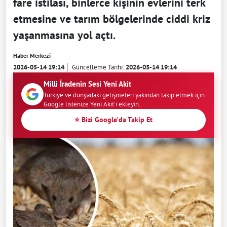
fare istilası, binlerce kişinin evlerini terk
etmesine ve tarım bölgelerinde ciddi kriz
yaşanmasına yol açtı.
Haber Merkezi
2026-05-14 19:14
Güncelleme Tarihi:
2026-05-14 19:14
Milli İradenin Sesi Yeni Akit
Türkiye ve dünyadaki gelişmeleri yakından takip etmek için
Google listenize Yeni Akit'i ekleyin.
⭐ Bizi Google'da Takip Et