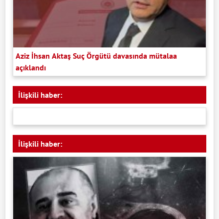
Aziz İhsan Aktaş Suç Örgütü davasında mütalaa
açıklandı
İlişkili haber:
İlişkili haber: