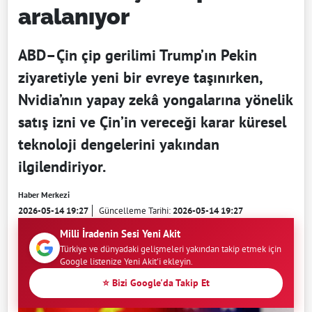
aralanıyor
ABD–Çin çip gerilimi Trump’ın Pekin
ziyaretiyle yeni bir evreye taşınırken,
Nvidia’nın yapay zekâ yongalarına yönelik
satış izni ve Çin’in vereceği karar küresel
teknoloji dengelerini yakından
ilgilendiriyor.
Haber Merkezi
2026-05-14 19:27
Güncelleme Tarihi:
2026-05-14 19:27
Milli İradenin Sesi Yeni Akit
Türkiye ve dünyadaki gelişmeleri yakından takip etmek için
Google listenize Yeni Akit'i ekleyin.
⭐ Bizi Google'da Takip Et