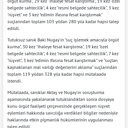
örgüt kurma", 29 kez "ihaleye fesat karıştırma", 19 kez "özel
belgede sahtecilik", 4 kez "resmi belgede sahtecilik", 3 kez
"rüşvet" ve 3 kez "edimin ifasına fesat karıştırmak"
suçlarından toplam 103 yıldan 280 yıla kadar hapsi talep
edildi.
Tutuksuz sanık Baki Nugay'ın "suç işlemek amacıyla örgüt
kurma", 30 kez "ihaleye fesat karıştırma", 19 kez "özel
belgede sahtecilik", 4 kez "resmi belgede sahtecilik", 7 kez
"rüşvet", 3 kez "edimin ifasına fesat karıştırmak" ve "suçtan
kaynaklanan mal varlığı değerlerini aklama" suçlarından
toplam 119 yıldan 328 yıla kadar hapsi mütalaada
istendi.
Mütalaada, sanıklar Aktaş ve Nugay'ın soruşturma
aşamasında yakalanarak tutuklandıktan sonra dosyaya
konu örgüt faaliyeti çerçevesinde gerçekleşen rüşvet
eylemleri hakkında savcılığa verdikleri bilgiler nedeniyle
haklarında etkin pişmanlık hükümlerinin uygulanması
talep edildi.