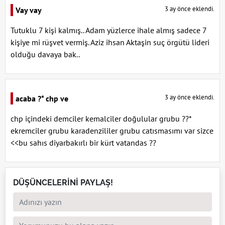
3 ay önce eklendi.
Vay vay
Tutuklu 7 kişi kalmış.. Adam yüzlerce ihale almış sadece 7
kişiye mi rüşvet vermiş. Aziz ihsan Aktaşin suç örgütü lideri
olduğu davaya bak..
3 ay önce eklendi.
acaba ?* chp ve
chp içindeki demciler kemalciler doğulular grubu ??*
ekremciler grubu karadenzililer grubu catısmasımı var sizce
<<bu sahıs diyarbakırlı bir kürt vatandas ??
DÜŞÜNCELERİNİ PAYLAŞ!