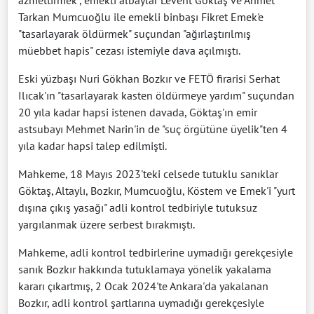
Tarkan Mumcuoğlu ile emekli binbaşı Fikret Emek'e
"tasarlayarak öldürmek" suçundan "ağırlaştırılmış
müebbet hapis" cezası istemiyle dava açılmıştı.
Eski yüzbaşı Nuri Gökhan Bozkır ve FETÖ firarisi Serhat
Ilıcak'ın "tasarlayarak kasten öldürmeye yardım" suçundan
20 yıla kadar hapsi istenen davada, Göktaş'ın emir
astsubayı Mehmet Narin'in de "suç örgütüne üyelik"ten 4
yıla kadar hapsi talep edilmişti.
Mahkeme, 18 Mayıs 2023'teki celsede tutuklu sanıklar
Göktaş, Altaylı, Bozkır, Mumcuoğlu, Köstem ve Emek'i "yurt
dışına çıkış yasağı" adli kontrol tedbiriyle tutuksuz
yargılanmak üzere serbest bırakmıştı.
Mahkeme, adli kontrol tedbirlerine uymadığı gerekçesiyle
sanık Bozkır hakkında tutuklamaya yönelik yakalama
kararı çıkartmış, 2 Ocak 2024'te Ankara'da yakalanan
Bozkır, adli kontrol şartlarına uymadığı gerekçesiyle