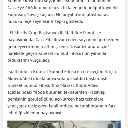
Sumud Filosu'nun soykırımcı İsrail ordusu tarafından
Gazze'ye 466 kilometre uzaklıkta engellendiğini kaydetti.
Fourreau, "savaş suçlusu Netanyahu'nun uluslararası
hukuku hiçe saymasına" tepki gösterdi.
LFI Meclis Grup Başkanvekili Mathilde Panot ise
paylaşımında, Gazze'de devam eden soykırımı görmezden
gelmeyeceklerinin altını çizerek "insanlık onuru için"
harekete geçen Küresel Sumud Filosu'nun yanında
olduklarını vurguladı.
İsrail ordusu Küresel Sumud Filosu'nu ele geçirmek için
Akdeniz’deki uluslararası sularda saldırı başlatmıştı.
Küresel Sumud Filosu Kriz Masası, Kıbrıs Adası
açıklarındaki filoda bulunan teknelerden iki savaş
gemisinin görüldüğünü açıklarken bazı teknelere
yanaşarak taciz eden İsrail ordusu hücumbotlarının fark
edildiği videolar paylaşmıştı.