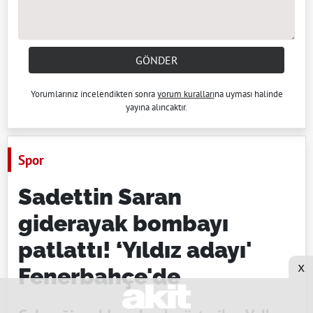
GÖNDER
Yorumlarınız incelendikten sonra
yorum kuralları
na uyması halinde
yayına alıncaktır.
Spor
Sadettin Saran
giderayak bombayı
patlattı! ‘Yıldız adayı'
x
Fenerbahçe'de