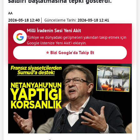
saldırı başlatmasına tepki gösterdi.
AA
2026-05-18 12:40
Güncelleme Tarihi:
2026-05-18 12:41
Milli İradenin Sesi Yeni Akit
Türkiye ve dünyadaki gelişmeleri yakından takip etmek için
Google listenize Yeni Akit'i ekleyin.
⭐ Bizi Google'da Takip Et