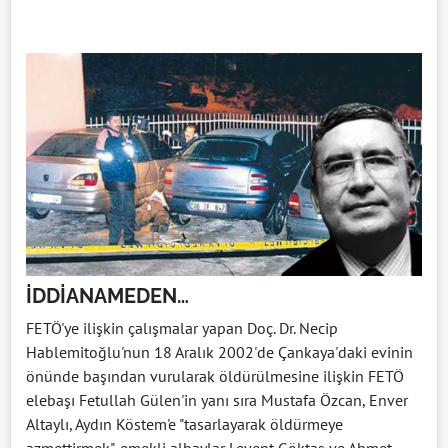
İDDİANAMEDEN…
FETÖ'ye ilişkin çalışmalar yapan Doç. Dr. Necip
Hablemitoğlu'nun 18 Aralık 2002'de Çankaya'daki evinin
önünde başından vurularak öldürülmesine ilişkin FETÖ
elebaşı Fetullah Gülen'in yanı sıra Mustafa Özcan, Enver
Altaylı, Aydın Köstem'e "tasarlayarak öldürmeye
azmettirmek", emekli albaylar Levent Göktaş ve Ahmet