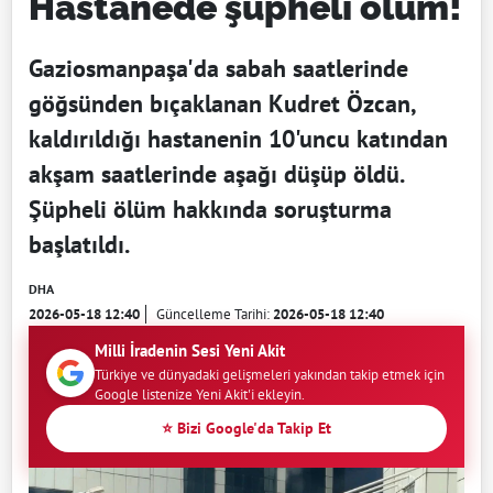
Hastanede şüpheli ölüm!
Gaziosmanpaşa'da sabah saatlerinde
göğsünden bıçaklanan Kudret Özcan,
kaldırıldığı hastanenin 10'uncu katından
akşam saatlerinde aşağı düşüp öldü.
Şüpheli ölüm hakkında soruşturma
başlatıldı.
DHA
2026-05-18 12:40
Güncelleme Tarihi:
2026-05-18 12:40
Milli İradenin Sesi Yeni Akit
Türkiye ve dünyadaki gelişmeleri yakından takip etmek için
Google listenize Yeni Akit'i ekleyin.
⭐ Bizi Google'da Takip Et