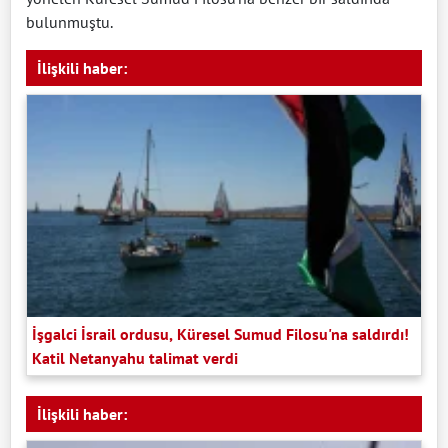
bulunmuştu.
İlişkili haber:
İşgalci İsrail ordusu, Küresel Sumud Filosu'na saldırdı!
Katil Netanyahu talimat verdi
İlişkili haber: