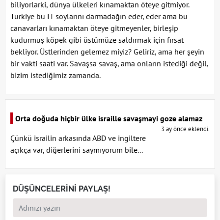
biliyorlarki, dünya ülkeleri kınamaktan öteye gitmiyor.
Türkiye bu İT soylarını darmadağın eder, eder ama bu
canavarları kınamaktan öteye gitmeyenler, birleşip
kudurmuş köpek gibi üstümüze saldırmak için fırsat
bekliyor. Üstlerinden gelemez miyiz? Geliriz, ama her şeyin
bir vakti saati var. Savaşsa savaş, ama onların istediği değil,
bizim istediğimiz zamanda.
Orta doğuda hiçbir ülke israille savaşmayi goze alamaz
3 ay önce eklendi.
Çünkü israilin arkasında ABD ve ingiltere
açıkça var, diğerlerini saymıyorum bile...
DÜŞÜNCELERİNİ PAYLAŞ!