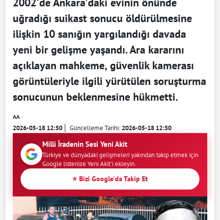
2002'de Ankara'daki evinin önünde
uğradığı suikast sonucu öldürülmesine
ilişkin 10 sanığın yargılandığı davada
yeni bir gelişme yaşandı. Ara kararını
açıklayan mahkeme, güvenlik kamerası
görüntüleriyle ilgili yürütülen soruşturma
sonucunun beklenmesine hükmetti.
AA
2026-05-18 12:50
Güncelleme Tarihi:
2026-05-18 12:50
Milli İradenin Sesi Yeni Akit
Türkiye ve dünyadaki gelişmeleri yakından takip etmek için
Google listenize Yeni Akit'i ekleyin.
⭐ Bizi Google'da Takip Et