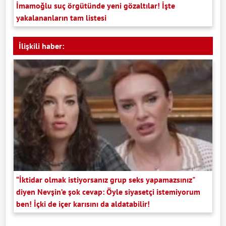
İmamoğlu suç örgütünde yeni gözaltılar! İşte
yakalananların tam listesi
İlişkili haber:
“İktidar olmak istiyorsanız grup seks yapamazsınız"
diyen Nevşin’e şok cevap: Öyle siyasetçi istemiyorum
ben! İçki de içer karısını da aldatabilir!