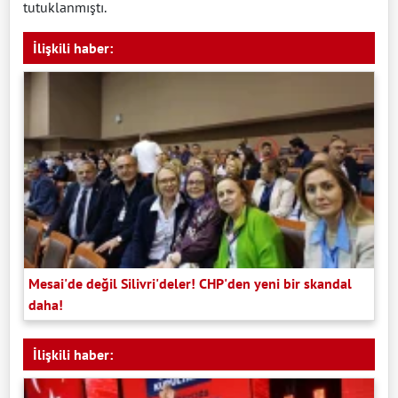
tutuklanmıştı.
İlişkili haber:
Mesai'de değil Silivri'deler! CHP'den yeni bir skandal
daha!
İlişkili haber: