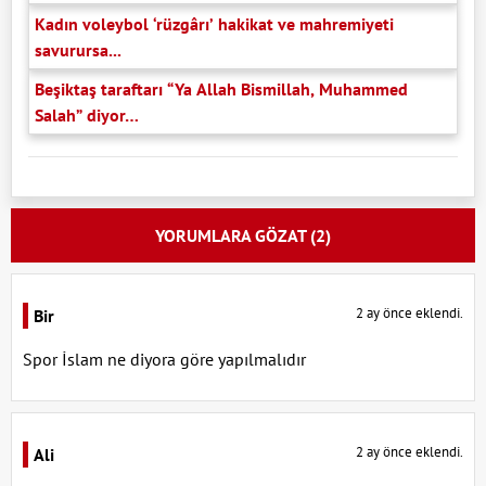
Kadın voleybol ‘rüzgârı’ hakikat ve mahremiyeti
savurursa...
Beşiktaş taraftarı “Ya Allah Bismillah, Muhammed
Salah” diyor…
YORUMLARA GÖZAT (2)
2 ay önce eklendi.
Bir
Spor İslam ne diyora göre yapılmalıdır
2 ay önce eklendi.
Ali