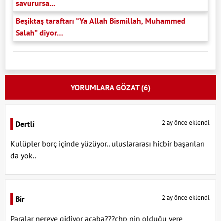
savurursa...
Beşiktaş taraftarı “Ya Allah Bismillah, Muhammed
Salah” diyor…
YORUMLARA GÖZAT (6)
2 ay önce eklendi.
Dertli
Kulüpler borç içinde yüzüyor.. uluslararası hicbir başarıları
da yok..
2 ay önce eklendi.
Bir
Paralar nereye gidiyor acaba???chp nin olduğu yere