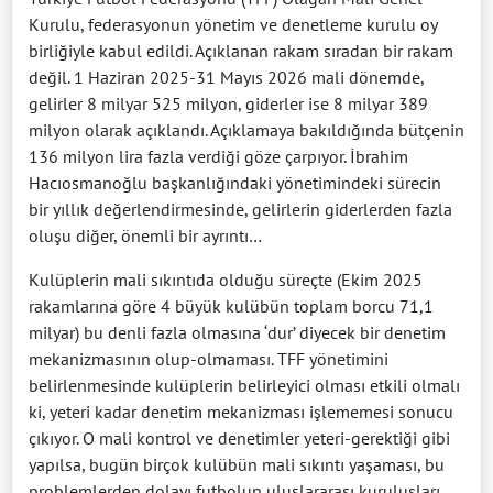
Kurulu, federasyonun yönetim ve denetleme kurulu oy
birliğiyle kabul edildi. Açıklanan rakam sıradan bir rakam
değil. 1 Haziran 2025-31 Mayıs 2026 mali dönemde,
gelirler 8 milyar 525 milyon, giderler ise 8 milyar 389
milyon olarak açıklandı. Açıklamaya bakıldığında bütçenin
136 milyon lira fazla verdiği göze çarpıyor. İbrahim
Hacıosmanoğlu başkanlığındaki yönetimindeki sürecin
bir yıllık değerlendirmesinde, gelirlerin giderlerden fazla
oluşu diğer, önemli bir ayrıntı…
Kulüplerin mali sıkıntıda olduğu süreçte (Ekim 2025
rakamlarına göre 4 büyük kulübün toplam borcu 71,1
milyar) bu denli fazla olmasına ‘dur’ diyecek bir denetim
mekanizmasının olup-olmaması. TFF yönetimini
belirlenmesinde kulüplerin belirleyici olması etkili olmalı
ki, yeteri kadar denetim mekanizması işlememesi sonucu
çıkıyor. O mali kontrol ve denetimler yeteri-gerektiği gibi
yapılsa, bugün birçok kulübün mali sıkıntı yaşaması, bu
problemlerden dolayı futbolun uluslararası kuruluşları