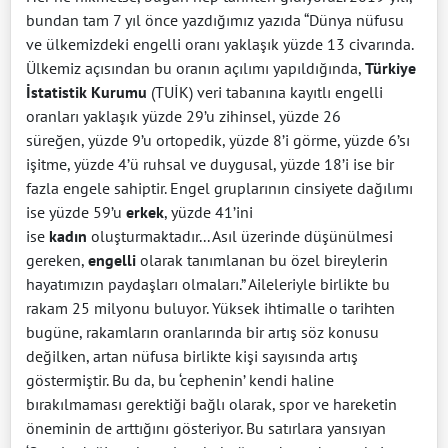
bundan tam 7 yıl önce yazdığımız yazıda “
Dünya nüfusu
ve ülkemizdeki engelli oranı yaklaşık yüzde 13 civarında.
Ülkemiz açısından bu oranın açılımı yapıldığında,
Türkiye
İstatistik Kurumu
(TUİK) veri tabanına kayıtlı engelli
oranları yaklaşık yüzde 29’u zihinsel, yüzde 26
süreğen, yüzde 9’u ortopedik, yüzde 8’i görme, yüzde 6’sı
işitme, yüzde 4’ü ruhsal ve duygusal, yüzde 18’i ise bir
fazla engele sahiptir. Engel gruplarının cinsiyete dağılımı
ise yüzde 59’u
erkek
, yüzde 41’ini
ise
kadın
oluşturmaktadır... Asıl üzerinde düşünülmesi
gereken,
engelli
olarak tanımlanan bu özel bireylerin
hayatımızın paydaşları olmaları.” Aileleriyle birlikte bu
rakam 25 milyonu buluyor. Yüksek ihtimalle o tarihten
bugüne, rakamların oranlarında bir artış söz konusu
değilken, artan nüfusa birlikte kişi sayısında artış
göstermiştir. Bu da, bu ‘cephenin’ kendi haline
bırakılmaması gerektiği bağlı olarak, spor ve hareketin
öneminin de arttığını gösteriyor. Bu satırlara yansıyan