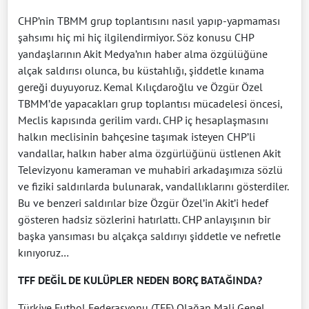
CHP’nin TBMM grup toplantısını nasıl yapıp-yapmaması
şahsımı hiç mi hiç ilgilendirmiyor. Söz konusu CHP
yandaşlarının Akit Medya’nın haber alma özgülüğüne
alçak saldırısı olunca, bu küstahlığı, şiddetle kınama
gereği duyuyoruz. Kemal Kılıçdaroğlu ve Özgür Özel
TBMM’de yapacakları grup toplantısı mücadelesi öncesi,
Meclis kapısında gerilim vardı. CHP iç hesaplaşmasını
halkın meclisinin bahçesine taşımak isteyen CHP’li
vandallar, halkın haber alma özgürlüğünü üstlenen Akit
Televizyonu kameraman ve muhabiri arkadaşımıza sözlü
ve fiziki saldırılarda bulunarak, vandallıklarını gösterdiler.
Bu ve benzeri saldırılar bize Özgür Özel’in Akit’i hedef
gösteren hadsiz sözlerini hatırlattı. CHP anlayışının bir
başka yansıması bu alçakça saldırıyı şiddetle ve nefretle
kınıyoruz…
TFF DEĞİL DE KULÜPLER
NEDEN BORÇ BATAĞINDA?
Türkiye Futbol Federasyonu (TFF) Olağan Mali Genel