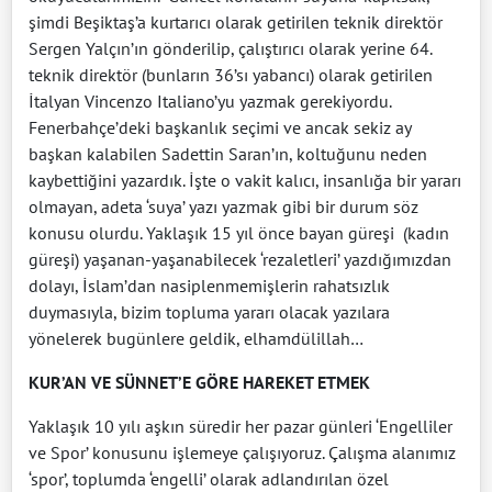
şimdi Beşiktaş’a kurtarıcı olarak getirilen teknik direktör
Sergen Yalçın’ın gönderilip, çalıştırıcı olarak yerine 64.
teknik direktör (bunların 36’sı yabancı) olarak getirilen
İtalyan Vincenzo Italiano’yu yazmak gerekiyordu.
Fenerbahçe’deki başkanlık seçimi ve ancak sekiz ay
başkan kalabilen Sadettin Saran’ın, koltuğunu neden
kaybettiğini yazardık. İşte o vakit kalıcı, insanlığa bir yararı
olmayan, adeta ‘suya’ yazı yazmak gibi bir durum söz
konusu olurdu. Yaklaşık 15 yıl önce bayan güreşi
(kadın
güreşi) yaşanan-yaşanabilecek ‘rezaletleri’ yazdığımızdan
dolayı, İslam’dan nasiplenmemişlerin rahatsızlık
duymasıyla, bizim topluma yararı olacak yazılara
yönelerek bugünlere geldik, elhamdülillah…
KUR’AN VE SÜNNET’E GÖRE HAREKET ETMEK
Yaklaşık 10 yılı aşkın süredir her pazar günleri ‘Engelliler
ve Spor’ konusunu işlemeye çalışıyoruz. Çalışma alanımız
‘spor’, toplumda ‘engelli’ olarak adlandırılan özel