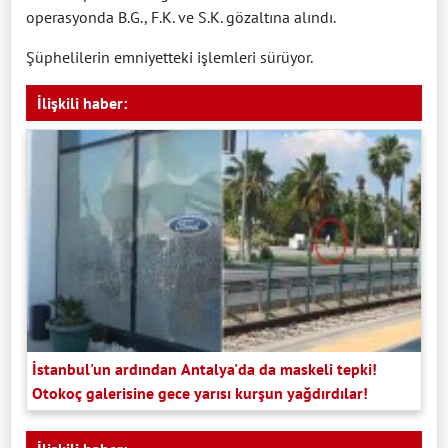
operasyonda B.G., F.K. ve S.K. gözaltına alındı.
Şüphelilerin emniyetteki işlemleri sürüyor.
İlişkili haber:
İstanbul'un ardından Antalya'da da maskeli tepki!
Otokoç galerisine gece yarısı kurşun yağdırdılar!