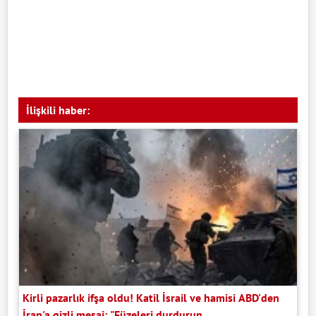
İlişkili haber:
Kirli pazarlık ifşa oldu! Katil İsrail ve hamisi ABD'den
İran'a gizli mesaj: "Füzeleri durdurun,