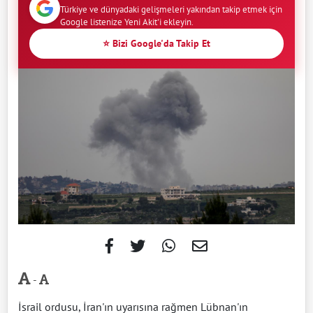
Türkiye ve dünyadaki gelişmeleri yakından takip etmek için
Google listenize Yeni Akit'i ekleyin.
⭐ Bizi Google'da Takip Et
-
İsrail ordusu, İran'ın uyarısına rağmen Lübnan'ın