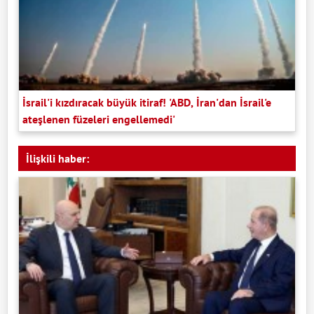
İsrail'i kızdıracak büyük itiraf! 'ABD, İran'dan İsrail'e
ateşlenen füzeleri engellemedi'
İlişkili haber: