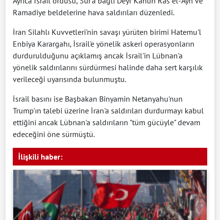
Ayrıca İsrail ordusu, Sur'a bağlı Deyr Kanun Ras el-Ayn ve
Ramadiye beldelerine hava saldırıları düzenledi.
İran Silahlı Kuvvetleri'nin savaşı yürüten birimi Hatemu'l
Enbiya Karargahı, İsrail'e yönelik askeri operasyonların
durdurulduğunu açıklamış ancak İsrail'in Lübnan'a
yönelik saldırılarını sürdürmesi halinde daha sert karşılık
verileceği uyarısında bulunmuştu.
İsrail basını ise Başbakan Binyamin Netanyahu'nun
Trump'ın talebi üzerine İran'a saldırıları durdurmayı kabul
ettiğini ancak Lübnan'a saldırıların "tüm gücüyle" devam
edeceğini öne sürmüştü.
İlişkili haber: