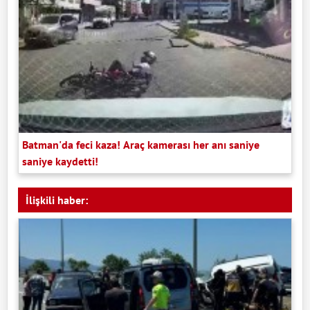
Batman'da feci kaza! Araç kamerası her anı saniye
saniye kaydetti!
İlişkili haber: