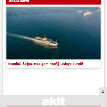
İlişkili haber:
İstanbul Boğazı'nda gemi trafiği askıya alındı!
x