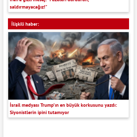
saldırmayacağız!"
İlişkili haber:
İsrail medyası Trump’ın en büyük korkusunu yazdı:
Siyonistlerin ipini tutamıyor