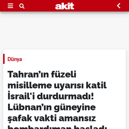
Dünya
Tahran’ın füzeli
misilleme uyarısı katil
İsrail'i durdurmadı!
Lübnan’ın güneyine
şafak vakti amansız
bombardıman başladı