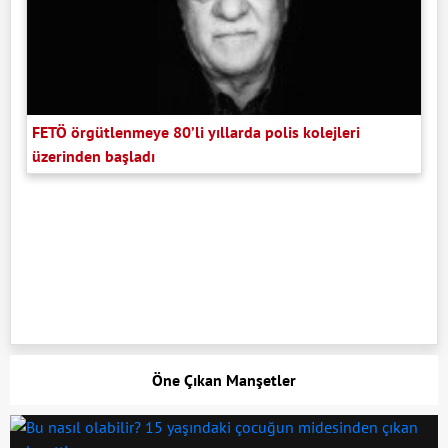
FETÖ örgütlenmeye 80’li yıllarda polis kolejleri
üzerinden başladı
Öne Çıkan Manşetler