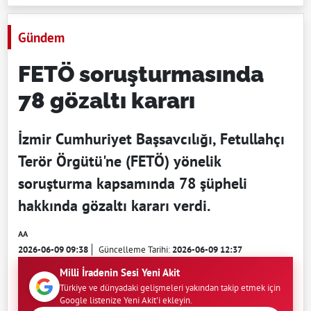
Gündem
FETÖ soruşturmasında
78 gözaltı kararı
İzmir Cumhuriyet Başsavcılığı, Fetullahçı
Terör Örgütü'ne (FETÖ) yönelik
soruşturma kapsamında 78 şüpheli
hakkında gözaltı kararı verdi.
AA
2026-06-09 09:38
Güncelleme Tarihi:
2026-06-09 12:37
Milli İradenin Sesi Yeni Akit
Türkiye ve dünyadaki gelişmeleri yakından takip etmek için
Google listenize Yeni Akit'i ekleyin.