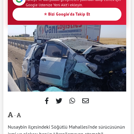
Google listenize Yeni Akit'i ekleyin.
⭐ Bizi Google'da Takip Et
-
Nusaybin ilçesindeki Söğütlü Mahallesi'nde sürücüsünün
ismi ve plakası henüz öğrenilemeyen otomobil,