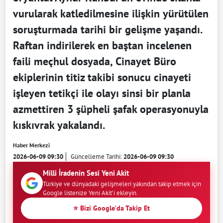
vurularak katledilmesine ilişkin yürütülen
soruşturmada tarihi bir gelişme yaşandı.
Raftan indirilerek en baştan incelenen
faili meçhul dosyada, Cinayet Büro
ekiplerinin titiz takibi sonucu cinayeti
işleyen tetikçi ile olayı sinsi bir planla
azmettiren 3 şüpheli şafak operasyonuyla
kıskıvrak yakalandı.
Haber Merkezi
2026-06-09 09:30
Güncelleme Tarihi:
2026-06-09 09:30
Milli İradenin Sesi Yeni Akit
Türkiye ve dünyadaki gelişmeleri yakından takip etmek için
Google listenize Yeni Akit'i ekleyin.
⭐ Bizi Google'da Takip Et