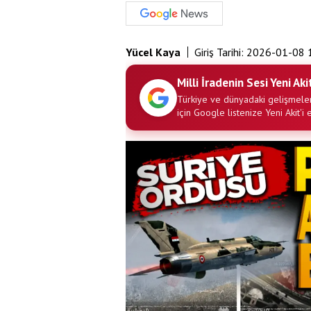
Yücel Kaya
Giriş Tarihi:
2026-01-08 
Milli İradenin Sesi Yeni Aki
Türkiye ve dünyadaki gelişmeler
için Google listenize Yeni Akit'i 