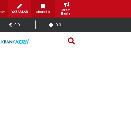
Resmi
ber
YAZARLAR
Abonelik
İlanlar
0.0
0.0