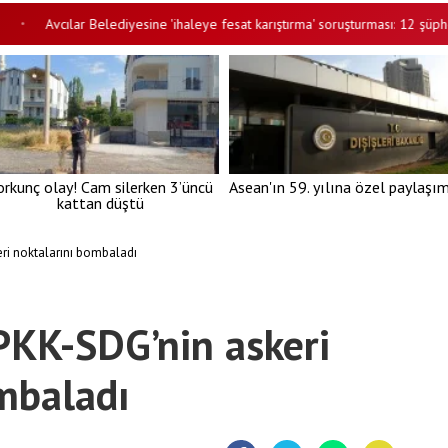
vcılar Belediyesine 'ihaleye fesat karıştırma' soruşturması: 12 şüpheli tutukl
orkunç olay! Cam silerken 3’üncü
Asean'ın 59. yılına özel paylaşı
kattan düştü
ri noktalarını bombaladı
PKK-SDG’nin askeri
mbaladı