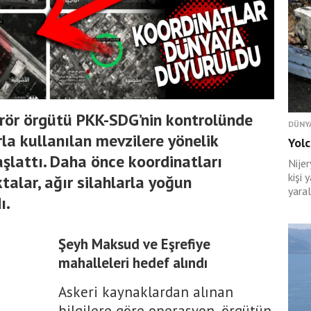
erör örgütü PKK-SDG’nin kontrolünde
DÜNY
la kullanılan mevzilere yönelik
Yolc
şlattı. Daha önce koordinatları
Nije
kişi 
lar, ağır silahlarla yoğun
yaral
ı.
Şeyh Maksud ve Eşrefiye
mahalleleri hedef alındı
Askeri kaynaklardan alınan
bilgilere göre operasyon, örgütün