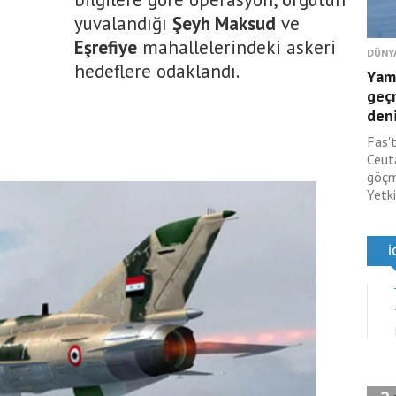
yuvalandığı
Şeyh Maksud
ve
Eşrefiye
mahallelerindeki askeri
DÜNY
hedeflere odaklandı.
Yam
geç
deni
Fas'
Ceut
göçm
Yetki