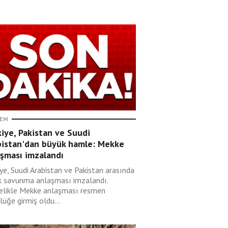
EM
iye, Pakistan ve Suudi
bistan'dan büyük hamle: Mekke
aşması imzalandı
ye, Suudi Arabistan ve Pakistan arasında
k savunma anlaşması imzalandı.
elikle Mekke anlaşması resmen
lüğe girmiş oldu...