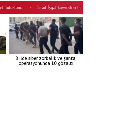
andı
İsrail İşgal kuvvetleri Lübnan'a saldırıyor! Güneyde siviller ve 
•
m
8 ilde siber zorbalık ve şantaj
operasyonunda 10 gözaltı