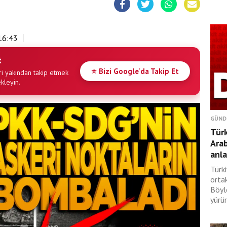
16:43
t
⭐ Bizi Google'da Takip Et
i yakından takip etmek
ekleyin.
GÜND
Türk
Ara
anl
Türki
orta
Böyl
yürür