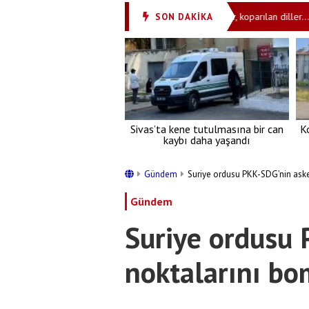
ukları 'ibret olsun' diye götürüyorlar: Çığlıklar, koparılan diller...
A
SON DAKİKA
•
Sivas’ta kene tutulmasına bir can
K
kaybı daha yaşandı
Gündem
Suriye ordusu PKK-SDG’nin aske
Gündem
Suriye ordusu 
noktalarını bo