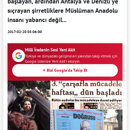
başlayan, ardından Antalya ve Denizli’ye
sıçrayan şirretliklere Müslüman Anadolu
insanı yabancı değil...
2017-02-20 05:06:00
Milli İradenin Sesi Yeni Akit
Türkiye ve dünyadaki gelişmeleri yakından takip etmek için
Google listenize Yeni Akit'i ekleyin.
⭐ Bizi Google'da Takip Et