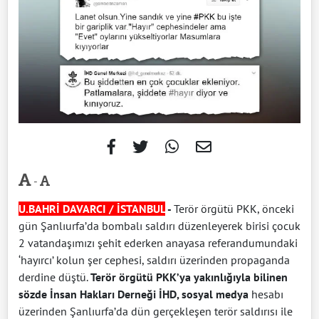
-
U.BAHRİ DAVARCI / İSTANBUL
-
T
erör örgütü PKK, önceki
gün Şanlıurfa’da bombalı saldırı düzenleyerek birisi çocuk
2 vatandaşımızı şehit ederken anayasa referandumundaki
‘hayırcı’ kolun şer cephesi, saldırı üzerinden propaganda
derdine düştü.
Terör örgütü PKK’ya yakınlığıyla bilinen
sözde İnsan Hakları Derneği İHD, sosyal medya
hesabı
üzerinden Şanlıurfa’da dün gerçekleşen terör saldırısı ile