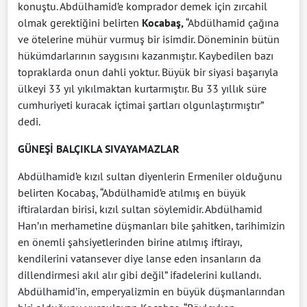
konuştu. Abdülhamid’e komprador demek için zırcahil
olmak gerektiğini belirten
Kocabaş,
“Abdülhamid çağına
ve ötelerine mühür vurmuş bir isimdir. Döneminin bütün
hükümdarlarının saygısını kazanmıştır. Kaybedilen bazı
topraklarda onun dahli yoktur. Büyük bir siyasi başarıyla
ülkeyi 33 yıl yıkılmaktan kurtarmıştır. Bu 33 yıllık süre
cumhuriyeti kuracak içtimai şartları olgunlaştırmıştır”
dedi.
GÜNEŞİ BALÇIKLA SIVAYAMAZLAR
Abdülhamid’e kızıl sultan diyenlerin Ermeniler olduğunu
belirten Kocabaş, “Abdülhamid’e atılmış en büyük
iftiralardan birisi, kızıl sultan söylemidir. Abdülhamid
Han’ın merhametine düşmanları bile şahitken, tarihimizin
en önemli şahsiyetlerinden birine atılmış iftirayı,
kendilerini vatansever diye lanse eden insanların da
dillendirmesi akıl alır gibi değil” ifadelerini kullandı.
Abdülhamid’in, emperyalizmin en büyük düşmanlarından