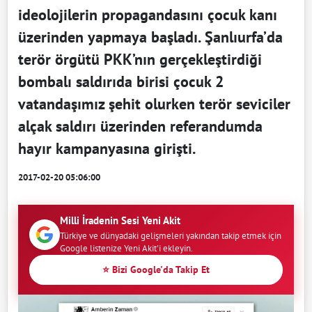
ideolojilerin propagandasını çocuk kanı
üzerinden yapmaya başladı. Şanlıurfa’da
terör örgütü PKK’nın gerçekleştirdiği
bombalı saldırıda birisi çocuk 2
vatandaşımız şehit olurken terör seviciler
alçak saldırı üzerinden referandumda
hayır kampanyasına girişti.
2017-02-20 05:06:00
Milli İradenin Sesi Yeni Akit
Türkiye ve dünyadaki gelişmeleri yakından takip etmek için
Google listenize Yeni Akit'i ekleyin.
⭐ Bizi Google'da Takip Et