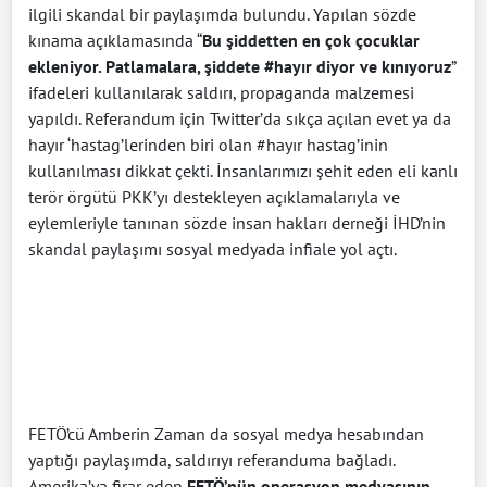
ilgili skandal bir paylaşımda bulundu. Yapılan sözde
kınama açıklamasında “
Bu şiddetten en çok çocuklar
ekleniyor. Patlamalara, şiddete #hayır diyor ve kınıyoruz
”
ifadeleri kullanılarak saldırı, propaganda malzemesi
yapıldı. Referandum için Twitter’da sıkça açılan evet ya da
hayır ‘hastag’lerinden biri olan #hayır hastag’inin
kullanılması dikkat çekti. İnsanlarımızı şehit eden eli kanlı
terör örgütü PKK’yı destekleyen açıklamalarıyla ve
eylemleriyle tanınan sözde insan hakları derneği İHD’nin
skandal paylaşımı sosyal medyada infiale yol açtı.
FETÖ’cü Amberin Zaman da sosyal medya hesabından
yaptığı paylaşımda, saldırıyı referanduma bağladı.
Amerika’ya firar eden
FETÖ’nün operasyon medyasının