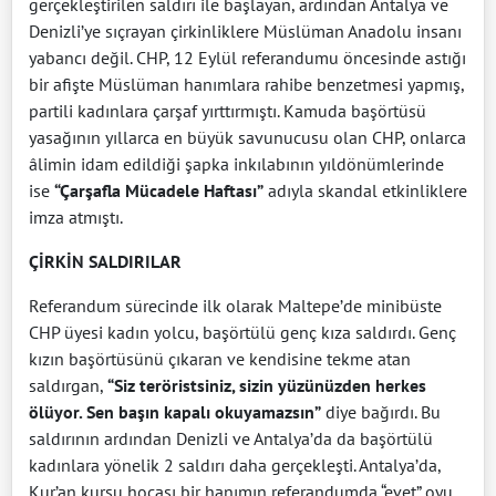
gerçekleştirilen saldırı ile başlayan, ardından Antalya ve
Denizli’ye sıçrayan çirkinliklere Müslüman Anadolu insanı
yabancı değil. CHP, 12 Eylül referandumu öncesinde astığı
bir afişte Müslüman hanımlara rahibe benzetmesi yapmış,
partili kadınlara çarşaf yırttırmıştı. Kamuda başörtüsü
yasağının yıllarca en büyük savunucusu olan CHP, onlarca
âlimin idam edildiği şapka inkılabının yıldönümlerinde
ise
“Çarşafla Mücadele Haftası”
adıyla skandal etkinliklere
imza atmıştı.
ÇİRKİN SALDIRILAR
Referandum sürecinde ilk olarak Maltepe’de minibüste
CHP üyesi kadın yolcu, başörtülü genç kıza saldırdı. Genç
kızın başörtüsünü çıkaran ve kendisine tekme atan
saldırgan,
“Siz teröristsiniz, sizin yüzünüzden herkes
ölüyor. Sen başın kapalı okuyamazsın”
diye bağırdı. Bu
saldırının ardından Denizli ve Antalya’da da başörtülü
kadınlara yönelik 2 saldırı daha gerçekleşti. Antalya’da,
Kur’an kursu hocası bir hanımın referandumda “evet” oyu