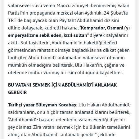
vatansever süsü veren Maocu zihniyeti benimsemiş Vatan
Partisi’nin propaganda merkezi olan Aydınlık, 24 Şubat’ta
TRT’de başlayacak olan Payitaht Abdülhamid dizisini
diline dolayarak, kudretli hakana, “
Komprador, Osmanlı’yı
emperyalizme sebil eden, kızıl sultan
” diyerek salyalarını
akıttı. Sol faşistlerin, Abdülhamid’in hakettiği değeri
görmesinden rahatsız olmaya başladıklarına dikkat çeken
tarihçiler, Abdülhamid’i anlamadan vatansever olmanın
mümkün olmadığını belirterek, Ulu Hakan’ın, çağına ve
ötelerine mühür vurmuş bir isim olduğunu kaydettiler.
BU VATANI SEVMEK İÇİN ABDÜLHAMİD’İ ANLAMAK
GEREKİR
Tarihçi yazar Süleyman Kocabaş
; Ulu Hakan Abdülhamid’e
saldıranların, onu hiçbir zaman anlamadıklarını belirterek,
“Abdülhamid’e hakaret edenlerin, vatanseverliği diye bir
şey olamaz. Zira vatanı sevmek için bu ülkenin temellerini
atmış olan Abdülhamid’i anlamak gerekir” şeklinde