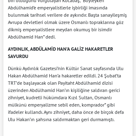
biri olduğunu vurgulayan Kocabaş, “Böyleyken
Abdülhamid’e emperyalistlerle işbirliği imasında
bulunmak tarihsel verilere de aykırıdır. Başta sanayileşmiş
Avrupa devletleri olmak üzere Osmanlı topraklarına göz
dikmiş emperyalistlere meydan okumuş bir isimdir
Abdülhamid Han” dedi.
AYDINLIK, ABDÜLAMİD HAN’A GALİZ HAKARETLER
SAVURDU
Dünkü Aydınlık Gazetesi’nin Kültür Sanat sayfasında Ulu
Hakan Abdülhamid Han’a hakaretler edildi. 24 Şubat’ta
TRT’de başlayacak olan Payitaht Abdülhamid dizisi
üzerinden Abdülhamid Han’ın kişiliğine saldıran gerici
zihniyet, kudretli hükümdara Kızıl Sultan, Osmanlı
mülkünü emperyalizme sebil eden, komprador” gibi
ifadeler kullandı. Aynı zihniyet, daha önce de birçok defa
Ulu Hakan’ın şahsına saldırmaktan geri durmamıştı.