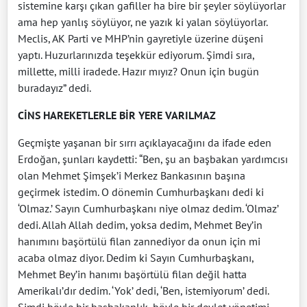
sistemine karşı çıkan gafiller ha bire bir şeyler söylüyorlar
ama hep yanlış söylüyor, ne yazık ki yalan söylüyorlar.
Meclis, AK Parti ve MHP’nin gayretiyle üzerine düşeni
yaptı. Huzurlarınızda teşekkür ediyorum. Şimdi sıra,
millette, milli iradede. Hazır mıyız? Onun için bugün
buradayız” dedi.
CİNS HAREKETLERLE BİR YERE VARILMAZ
Geçmişte yaşanan bir sırrı açıklayacağını da ifade eden
Erdoğan, şunları kaydetti: “Ben, şu an başbakan yardımcısı
olan Mehmet Şimşek’i Merkez Bankasının başına
geçirmek istedim. O dönemin Cumhurbaşkanı dedi ki
‘Olmaz.’ Sayın Cumhurbaşkanı niye olmaz dedim. ‘Olmaz’
dedi. Allah Allah dedim, yoksa dedim, Mehmet Bey’in
hanımını başörtülü filan zannediyor da onun için mi
acaba olmaz diyor. Dedim ki Sayın Cumhurbaşkanı,
Mehmet Bey’in hanımı başörtülü filan değil hatta
Amerikalı’dır dedim. ‘Yok’ dedi, ‘Ben, istemiyorum’ dedi.