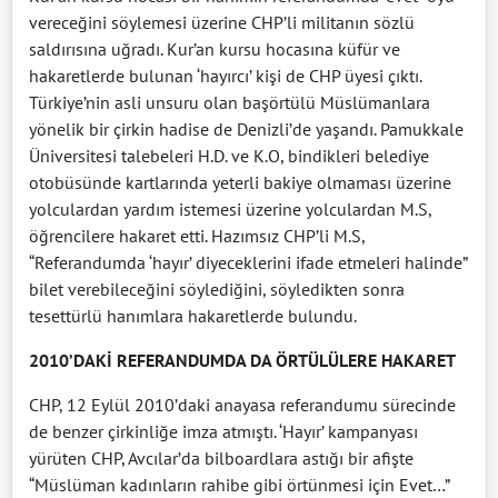
vereceğini söylemesi üzerine CHP’li militanın sözlü
saldırısına uğradı. Kur’an kursu hocasına küfür ve
hakaretlerde bulunan ‘hayırcı’ kişi de CHP üyesi çıktı.
Türkiye’nin asli unsuru olan başörtülü Müslümanlara
yönelik bir çirkin hadise de Denizli’de yaşandı. Pamukkale
Üniversitesi talebeleri H.D. ve K.O, bindikleri belediye
otobüsünde kartlarında yeterli bakiye olmaması üzerine
yolculardan yardım istemesi üzerine yolculardan M.S,
öğrencilere hakaret etti. Hazımsız CHP’li M.S,
“Referandumda ‘hayır’ diyeceklerini ifade etmeleri halinde”
bilet verebileceğini söylediğini, söyledikten sonra
tesettürlü hanımlara hakaretlerde bulundu.
2010’DAKİ REFERANDUMDA DA ÖRTÜLÜLERE HAKARET
CHP, 12 Eylül 2010’daki anayasa referandumu sürecinde
de benzer çirkinliğe imza atmıştı. ‘Hayır’ kampanyası
yürüten CHP, Avcılar’da bilboardlara astığı bir afişte
“Müslüman kadınların rahibe gibi örtünmesi için Evet…”