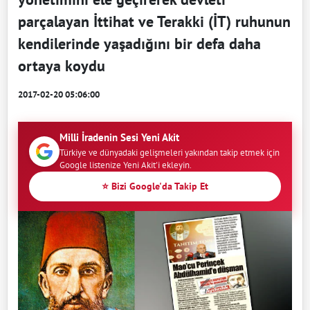
parçalayan İttihat ve Terakki (İT) ruhunun
kendilerinde yaşadığını bir defa daha
ortaya koydu
2017-02-20 05:06:00
Milli İradenin Sesi Yeni Akit
Türkiye ve dünyadaki gelişmeleri yakından takip etmek için
Google listenize Yeni Akit'i ekleyin.
⭐ Bizi Google'da Takip Et