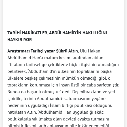
TARİHİ HAKİKATLER, ABDÜLHAMİD’İN HAKLILIĞINI
HAYKIRIYOR
Ara
ştırmacı Tarihçi yazar Şükrü Altın
, Ulu Hakan
Abdülhamid Han’a malum kesim tarafından atılan
iftiraların tarihsel gerçekliklerle hiçbir ilgisinin olmadığını
belirterek, “Abdülhamid’in ülkesinin topraklarını başka
ülkelere peşkeş çekmesinin mümkün olmadığı gibi, o
toprakların korunması için insan üstü bir çaba sarfetmiştir.
Bunda da başarılı olmuştur” dedi. Dış mihrakların ve yerli
işbirlikçilerinin Abdülhamid’e saldırmasının yegâne
nedeninin uyguladığı İslam birliği politikası olduğunu
hatırlatan Altın, “Abdülhamid Han uyguladığı akılcı
politikalarla yıkılmakta olan devleti ayakta tutmasını
bilmiştir. Resmi tarih anlayışının bile inkâr edemediği