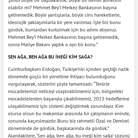
Şimdi böyle bir başbakanlık, böyle bir devlet yönetimi
olabilir mi? Mehmet Bey’i Merkez Bankasının başına
getiremedik. Böyle yanlışlarla, böyle cins hareketlerle,
ideolojik yaklaşımlarla bir yere varılmaz. İşte biz bunu
gördük, bunlardan kurtulmak için bu adımı atıyoruz.
Mehmet Bey’i Merkez Bankasının başına getiremedik,
sonra Maliye Bakanı yaptık o ayrı bir konu.”
SEN AĞA, BEN AĞA BU İNEĞİ KİM SAĞA?
Cumhurbaşkanı Erdoğan, Türkiye’nin içinden geçtiği nazik
dönemde güçlü bir yönetime ihtiyacı bulunduğunu
vurgulayarak, sözlerini şöyle tamamladı: “Terörle
mücadelemizi neticeyi ulaştırabilmemiz için, bölgedeki
mücadelelerden başarıyla çıkabilmemiz, 2023 hedeflerine
ulaşabilmemiz için sistemi değiştirmek zorundayız. Kim
olursa olsun bu makamlar arasında bir çatışmanın eninde,
sonunda kaçınılmazdır. Bunu biz rahmetli Özal ve Demirel
döneminde de gördük, başkalarında da gördük.”
Alandakilere, ‘Sen ağa, ben ağa, bu ineği kim sağa’ sözünü