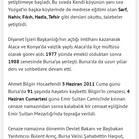
yetiştirmeye başladı. Bu sırada Kendi köyünün yanı sıra
Yozgat’ın başka köylerinde de medrese eğitimi olan
Sarf,
Nahiv, Fıkıh, Hadis, Tefsir
gibi dersleri okuttu, talebeler
yetiştirdi.
Diyanet İşleri Başkanlığı’nın açtığı imtihanı kazanarak
Alaca ve Konya’da vaizlik yaptı. Alaca’da ilçe müftüsü
olarak görev aldı.
1977
yılında emekli olduktan sonra
1988
senesinde Bursa’ya yerleşti. Bursa’da da uzun yıllar
ders ve sohbetlere devam etti.
Ahmet Bilgin Hocaefendi
3 Haziran 2011
Cuma günü
Bursa’da
91
yaşında hayatını kaybetti. Bilgin’in cenazesi,
4
Haziran Cumartesi
günü Emir Sultan Camisi’nde kılınan
cenaze namazından sonra kalabalık bir cemaat eşliğinde
Emir Sultan Mezarlığı’nda toprağa verildi.
Cenaze namazına dönemin Devlet Bakanı ve Başbakan
Yardımcısı Bülent Arınç, Bursa Valisi Şahabettin Harput,