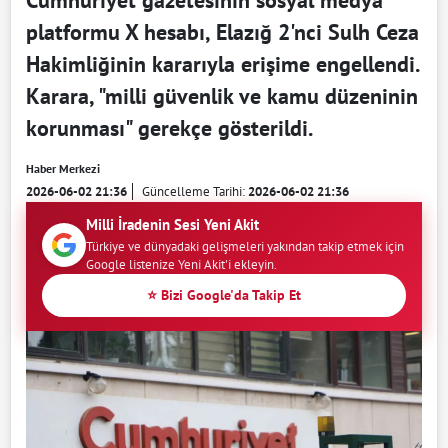
platformu X hesabı, Elazığ 2'nci Sulh Ceza
Hakimliğinin kararıyla erişime engellendi.
Karara, "milli güvenlik ve kamu düzeninin
korunması" gerekçe gösterildi.
Haber Merkezi
2026-06-02 21:36
Güncelleme Tarihi:
2026-06-02 21:36
Milli İradenin Sesi Yeni Akit
Türkiye ve dünyadaki gelişmeleri yakından takip etmek için
Google listenize Yeni Akit'i ekleyin.
⭐ Bizi Google'da Takip Et