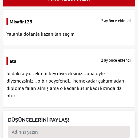
2 ay önce eklendi.
Misafir123
Yalanla dolanla kazanılan seçim
2 ay önce eklendi.
ata
bi dakka ya... ekrem bey diyeceksiniz... ona öyle
diyemezsiniz... o bir beyefendi... hernekadar çaktırmadan
diploma falan almış ama o kadar kusur kadı kızında da
olur...
DÜŞÜNCELERİNİ PAYLAŞ!