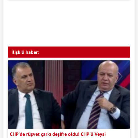
İlişkili haber:
CHP'de rüşvet çarkı deşifre oldu! CHP'li Veysi