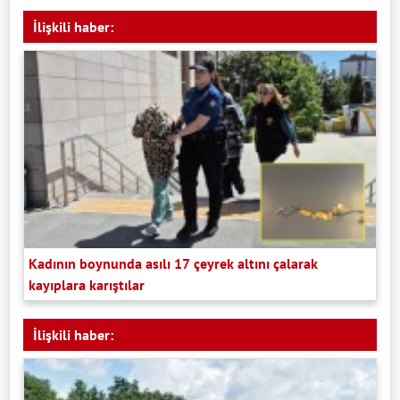
İlişkili haber:
Kadının boynunda asılı 17 çeyrek altını çalarak
kayıplara karıştılar
İlişkili haber: