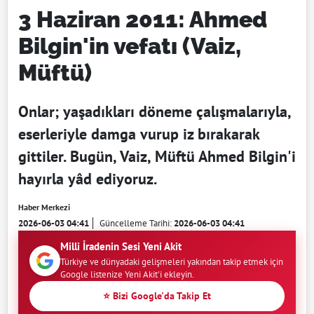
3 Haziran 2011: Ahmed
Bilgin'in vefatı (Vaiz,
Müftü)
Onlar; yaşadıkları döneme çalışmalarıyla,
eserleriyle damga vurup iz bırakarak
gittiler. Bugün, Vaiz, Müftü Ahmed Bilgin'i
hayırla yâd ediyoruz.
Haber Merkezi
2026-06-03 04:41
Güncelleme Tarihi:
2026-06-03 04:41
Milli İradenin Sesi Yeni Akit
Türkiye ve dünyadaki gelişmeleri yakından takip etmek için
Google listenize Yeni Akit'i ekleyin.
⭐ Bizi Google'da Takip Et