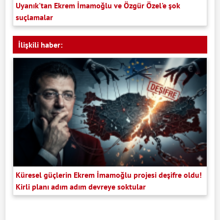
Uyanık'tan Ekrem İmamoğlu ve Özgür Özel'e şok
suçlamalar
İlişkili haber:
Küresel güçlerin Ekrem İmamoğlu projesi deşifre oldu!
Kirli planı adım adım devreye soktular