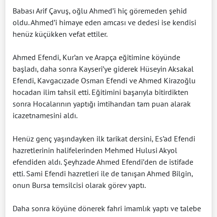
Babası Arif Çavuş, oğlu Ahmed’i hiç göremeden şehid
oldu. Ahmed’i himaye eden amcası ve dedesi ise kendisi
henüz küçükken vefat ettiler.
Ahmed Efendi, Kur’an ve Arapça eğitimine köyünde
başladı, daha sonra Kayseri’ye giderek Hüseyin Aksakal
Efendi, Kavgacızade Osman Efendi ve Ahmed Kirazoğlu
hocadan ilim tahsil etti. Eğitimini başarıyla bitirdikten
sonra Hocalarının yaptığı imtihandan tam puan alarak
icazetnamesini aldı.
Henüz genç yaşındayken ilk tarikat dersini, Es’ad Efendi
hazretlerinin halifelerinden Mehmed Hulusi Akyol
efendiden aldı. Şeyhzade Ahmed Efendi’den de istifade
etti. Sami Efendi hazretleri ile de tanışan Ahmed Bilgin,
onun Bursa temsilcisi olarak görev yaptı.
Daha sonra köyüne dönerek fahri imamlık yaptı ve talebe