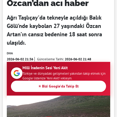
Özcan’dan acı haber
Ağrı Taşlıçay'da tekneyle açıldığı Balık
Gölü’nde kaybolan 27 yaşındaki Özcan
Artan’ın cansız bedenine 18 saat sonra
ulaşıldı.
DHA
2026-06-02 21:36
Güncelleme Tarihi:
2026-06-02 21:48
Milli İradenin Sesi Yeni Akit
Türkiye ve dünyadaki gelişmeleri yakından takip etmek için
Google listenize Yeni Akit'i ekleyin.
⭐ Bizi Google'da Takip Et