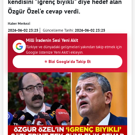
kendisini "iğrenç bıyıklı" diye hedef alan
Özgür Özel'e cevap verdi.
Haber Merkezi
2026-06-02 23:25
Güncelleme Tarihi:
2026-06-02 23:25
Milli İradenin Sesi Yeni Akit
Türkiye ve dünyadaki gelişmeleri yakından takip etmek için
Google listenize Yeni Akit'i ekleyin.
⭐ Bizi Google'da Takip Et