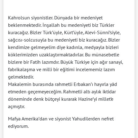
Kahrolsun siyonistler. Dünyada bir medeniyet
beklenmektedir. İnşallah bu medeniyeti biz Türkler
kuracağız. Bizler Türk’üyle, Kürt’üyle, Alevi-Sünni’siyle,
sağcısı-solcusuyla bu medeniyeti biz kuracağız. Bizler
kendimize gelmeyelim diye kadınla, medyayla bizleri
köklerimizden uzaklaştırmaktadırlar. Bu münasebetle
bizlere bir Fatih lazımdır. Büyük Türkiye için ağır sanayi,
fabrikalaşma ve milli bir eğitimi incelememiz lazım
gelmektedir.
Makalemin burasında rahmetli Erbakan’ı hayırla yâd
etmeden geçemeyeceğim. Rahmetli altı aylık iktidar
döneminde denk bütçeyi kurarak Hazine’yi millet’e
açmıştır.
Mafya Amerika’dan ve siyonist Yahudilerden nefret
ediyorum.