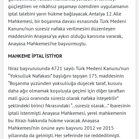
güçleştiren ve nikâhsız yaşamayı özendiren uygulamanın
iptal talebini yarın hükme bağlayacak. Antalya 12. Aile
Mahkemesi, bir boşanma davası esnasında Türk Medeni
Kanunu’nun süresiz nafaka verilmesini düzenleyen
maddesinin Anayasa’ya aykırı olduğu kanısına vararak,
Anayasa Mahkemesi’ne başvurmuştu.
MAHKEME İPTAL İSTİYOR
İtiraz başvurusunda 4721 sayılı Türk Medeni Kanunu’nun
“Yoksulluk Nafakası” başlığını taşıyan 175. maddesinin
“Boşanma yüzünden yoksulluğa düşecek taraf, kusuru
daha ağır olmamak koşuluyla geçimi için diğer taraftan
malî gücü oranında süresiz olarak nafaka isteyebilir”
şeklindeki birinci fıkrasındaki “...süresiz olarak...” ibaresinin
iptali istenmişti. Anayasa Mahkemesi, yerel mahkemenin
bu itirazı hakkında hükme varacak. Anayasa
Mahkemesi’nin önüne aynı başvuru 2012 ve 2015
yıllarında da gelmişti. Her seferinde ise reddedilmişti.