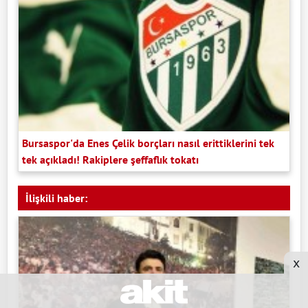
Bursaspor'da Enes Çelik borçları nasıl erittiklerini tek
tek açıkladı! Rakiplere şeffaflık tokatı
İlişkili haber:
x