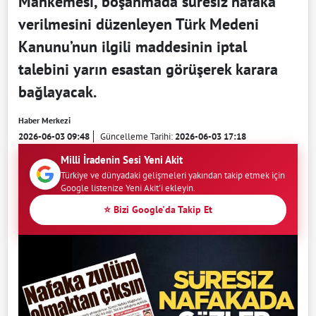
Mahkemesi, boşanmada süresiz nafaka
verilmesini düzenleyen Türk Medeni
Kanunu’nun ilgili maddesinin iptal
talebini yarın esastan görüşerek karara
bağlayacak.
Haber Merkezi
2026-06-03 09:48
Güncelleme Tarihi:
2026-06-03 17:18
Milli İradenin Sesi Yeni Akit
Türkiye ve dünyadaki gelişmeleri yakından takip etmek için
Google listenize Yeni Akit'i ekleyin.
⭐ Bizi Google'da Takip Et