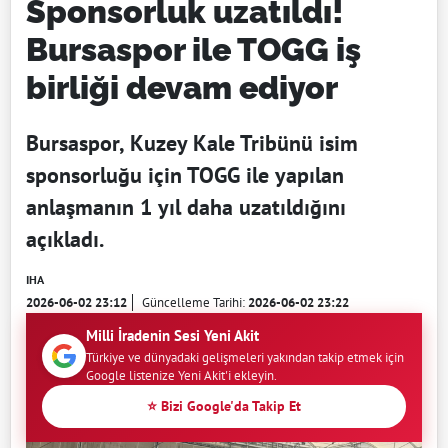
Sponsorluk uzatıldı!
Bursaspor ile TOGG iş
birliği devam ediyor
Bursaspor, Kuzey Kale Tribünü isim
sponsorluğu için TOGG ile yapılan
anlaşmanın 1 yıl daha uzatıldığını
açıkladı.
IHA
2026-06-02 23:12
Güncelleme Tarihi:
2026-06-02 23:22
Milli İradenin Sesi Yeni Akit
Türkiye ve dünyadaki gelişmeleri yakından takip etmek için
Google listenize Yeni Akit'i ekleyin.
⭐ Bizi Google'da Takip Et