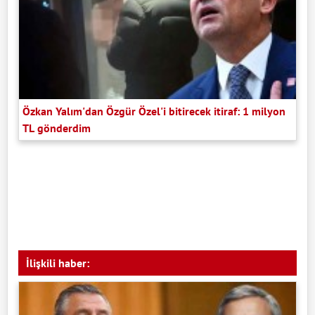
Özkan Yalım'dan Özgür Özel'i bitirecek itiraf: 1 milyon
TL gönderdim
İlişkili haber: