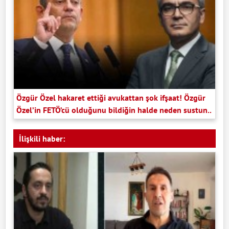
Özgür Özel hakaret ettiği avukattan şok ifşaat! Özgür
Özel’in FETÖ’cü olduğunu bildiğin halde neden sustun..
İlişkili haber: