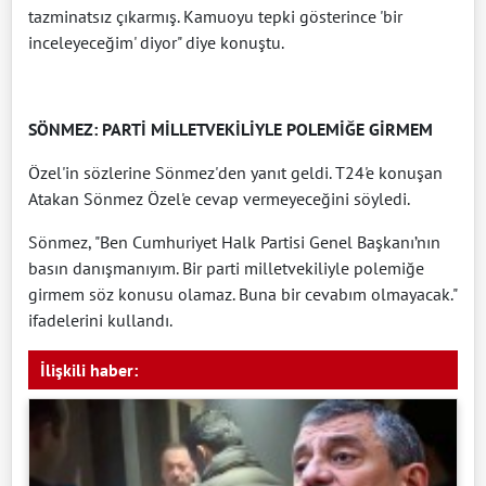
tazminatsız çıkarmış. Kamuoyu tepki gösterince 'bir
inceleyeceğim' diyor" diye konuştu.
SÖNMEZ: PARTİ MİLLETVEKİLİYLE POLEMİĞE GİRMEM
Özel'in sözlerine Sönmez'den yanıt geldi. T24'e konuşan
Atakan Sönmez Özel'e cevap vermeyeceğini söyledi.
Sönmez, "Ben Cumhuriyet Halk Partisi Genel Başkanı’nın
basın danışmanıyım. Bir parti milletvekiliyle polemiğe
girmem söz konusu olamaz. Buna bir cevabım olmayacak."
ifadelerini kullandı.
İlişkili haber: