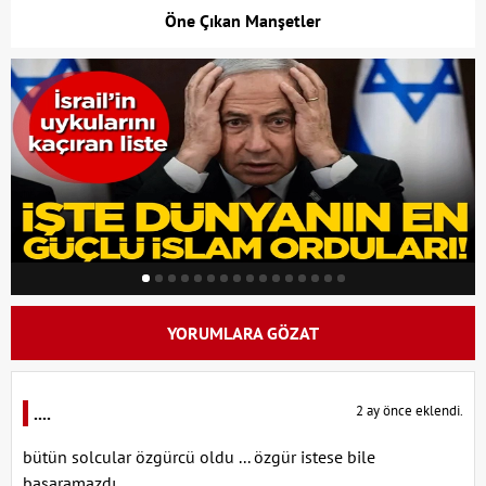
Öne Çıkan Manşetler
YORUMLARA GÖZAT
2 ay önce eklendi.
....
bütün solcular özgürcü oldu ... özgür istese bile
başaramazdı