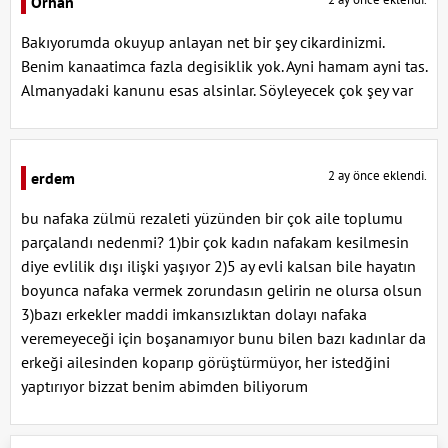
Orhan
Bakıyorumda okuyup anlayan net bir şey cikardinizmi.
Benim kanaatimca fazla degisiklik yok. Ayni hamam ayni tas.
Almanyadaki kanunu esas alsinlar. Söyleyecek çok şey var
2 ay önce eklendi.
erdem
bu nafaka zülmü rezaleti yüzünden bir çok aile toplumu
parçalandı nedenmi? 1)bir çok kadın nafakam kesilmesin
diye evlilik dışı ilişki yaşıyor 2)5 ay evli kalsan bile hayatın
boyunca nafaka vermek zorundasın gelirin ne olursa olsun
3)bazı erkekler maddi imkansızlıktan dolayı nafaka
veremeyeceği için boşanamıyor bunu bilen bazı kadınlar da
erkeği ailesinden koparıp görüştürmüyor, her istedğini
yaptırıyor bizzat benim abimden biliyorum