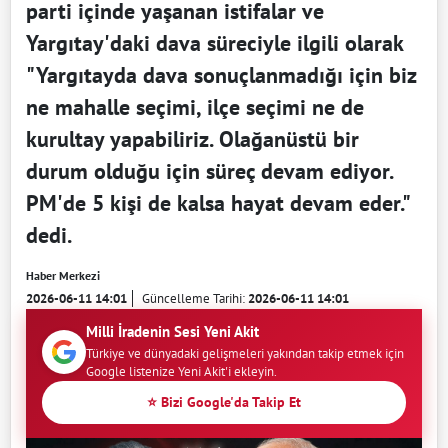
parti içinde yaşanan istifalar ve
Yargıtay'daki dava süreciyle ilgili olarak
"Yargıtayda dava sonuçlanmadığı için biz
ne mahalle seçimi, ilçe seçimi ne de
kurultay yapabiliriz. Olağanüstü bir
durum olduğu için süreç devam ediyor.
PM'de 5 kişi de kalsa hayat devam eder."
dedi.
Haber Merkezi
2026-06-11 14:01
Güncelleme Tarihi:
2026-06-11 14:01
Milli İradenin Sesi Yeni Akit
Türkiye ve dünyadaki gelişmeleri yakından takip etmek için
Google listenize Yeni Akit'i ekleyin.
⭐ Bizi Google'da Takip Et