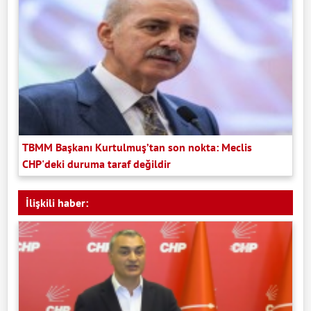
TBMM Başkanı Kurtulmuş’tan son nokta: Meclis
CHP'deki duruma taraf değildir
İlişkili haber: