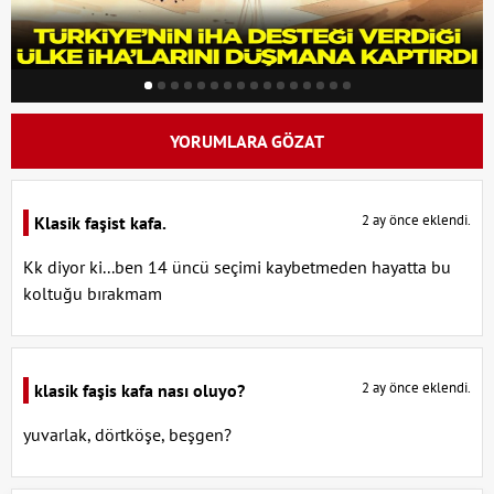
YORUMLARA GÖZAT
2 ay önce eklendi.
Klasik faşist kafa.
Kk diyor ki...ben 14 üncü seçimi kaybetmeden hayatta bu
koltuğu bırakmam
2 ay önce eklendi.
klasik faşis kafa nası oluyo?
yuvarlak, dörtköşe, beşgen?