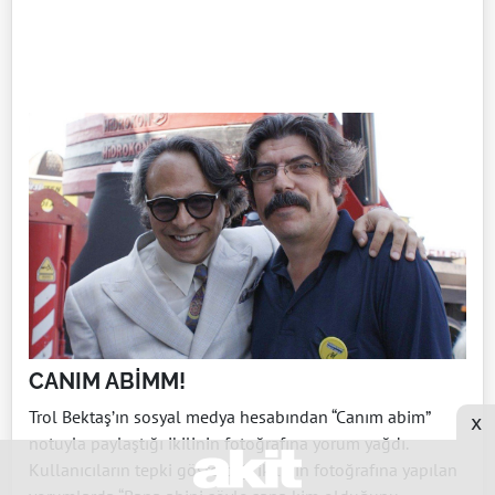
CANIM ABİMM!
Trol Bektaş’ın sosyal medya hesabından “Canım abim”
x
notuyla paylaştığı ikilinin fotoğrafına yorum yağdı.
Kullanıcıların tepki gösterdiği ikilinin fotoğrafına yapılan