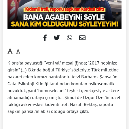
-
Kıbrıs’ta paylaştığı “yeni yıl” mesajı(!)nda; “2017 hepinize
girsin” (…) 'B.knda boğul Türkiye' sözleriyle Türk milletine
hakaret eden kırmızı pantolonlu terzi Barbaros Şansal’ın
Gata Psikoloji Kliniği tarafından konulan psikosomatik
bozukluk, yani "homoseksüel" teşhisi gerekçesiyle askere
alınamadığı ortaya çıkmıştı… Şimdi de Özgür Özel'in rozet
taktığı asker eskisi kıdemli troll Nasuh Bektaş, raporlu
sapkın Şansal’ın abisi olduğu ortaya çıktı.