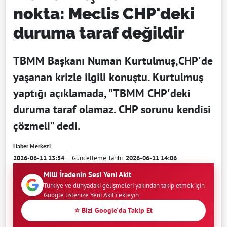
nokta: Meclis CHP'deki
duruma taraf değildir
TBMM Başkanı Numan Kurtulmuş,CHP'de
yaşanan krizle ilgili konuştu. Kurtulmuş
yaptığı açıklamada, "TBMM CHP'deki
duruma taraf olamaz. CHP sorunu kendisi
çözmeli" dedi.
Haber Merkezi
2026-06-11 13:54
Güncelleme Tarihi:
2026-06-11 14:06
Milli İradenin Sesi Yeni Akit
Türkiye ve dünyadaki gelişmeleri yakından takip etmek için
Google listenize Yeni Akit'i ekleyin.
⭐ Bizi Google'da Takip Et