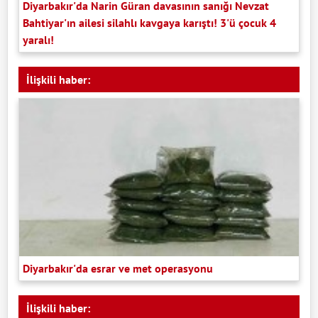
Diyarbakır'da Narin Güran davasının sanığı Nevzat
Bahtiyar'ın ailesi silahlı kavgaya karıştı! 3'ü çocuk 4
yaralı!
İlişkili haber:
Diyarbakır'da esrar ve met operasyonu
İlişkili haber: