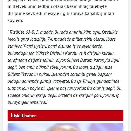
milletvekilinin tedbirli olarak kesin ihraç talebiyle
disipline sevk edilmesiyle ilgili soruya karşılık şunları
söyledi:
"Tüzük'te 63-B, 5. madde. Burada amir hüküm açık. Özellikle
Meclis grup içtüzüğü 74. maddede milletvekili olarak ibare
etmiyor. 'Parti üyeleri, parti dışında iş ve eylemlerde
bulunduğunda Yüksek Disiplin Kurulu ve il disiplin kurulu
tarafından değerlendirilir.' diyor. Süheyl Batum kararıyla ilgili
değil, ben amir hükmü söylüyorum. Bu ibare tüzüğümüze
Bülent Tezcan'ın hukuk işlerinden sorumlu genel başkanı
olduğu dönemde girmiş vaziyette. Bu işi Türkiye gündeminde
tutmak için böyle bir işleme başvuruyorlar. Bu olur iş değil. Bu
sadece onların eksiği değil, bizlerin de eksiğini görüyorum. İş
buraya gelmemeliydi."
İlişkili haber: