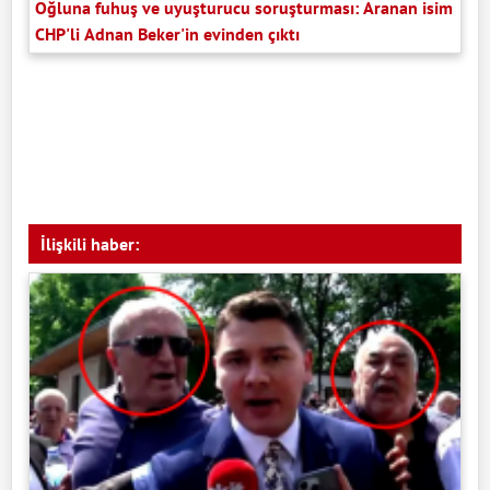
Oğluna fuhuş ve uyuşturucu soruşturması: Aranan isim
CHP'li Adnan Beker'in evinden çıktı
İlişkili haber: