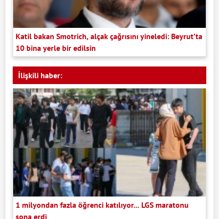
Katil bakan Smotrich, alçak çağrısını yineledi: Beyrut’ta
10 bina yerle bir edilsin
İlişkili haber:
1 milyondan fazla öğrenci katılıyor... LGS maratonu
sona erdi