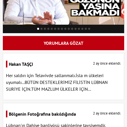
YORUMLARA GÖZAT
2 ay önce eklendi.
Hakan TAŞÇI
Her saldırı için Telavivde sallanmalı.İsla m ülkeleri
uyumalı...BÜTÜN DESTEKLERİMİZ FİLİSTİN LÜBNAN
SURİYE İÇİN.TÜM MAZLUM ÜLKELER İÇİN...
2 ay önce eklendi.
Bölgenin Fotoğrafına bakıldığında
Lübnan'ın Dahiye banliyösü sakinlerine tavsiyemdir.