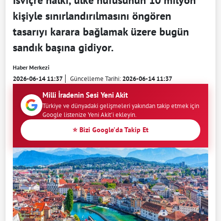
İsviçre halkı, ülke nüfusunun 10 milyon
kişiyle sınırlandırılmasını öngören
tasarıyı karara bağlamak üzere bugün
sandık başına gidiyor.
Haber Merkezi
2026-06-14 11:37
Güncelleme Tarihi:
2026-06-14 11:37
Milli İradenin Sesi Yeni Akit
Türkiye ve dünyadaki gelişmeleri yakından takip etmek için
Google listenize Yeni Akit'i ekleyin.
⭐ Bizi Google'da Takip Et