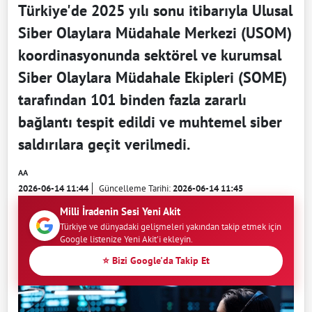
Türkiye'de 2025 yılı sonu itibarıyla Ulusal
Siber Olaylara Müdahale Merkezi (USOM)
koordinasyonunda sektörel ve kurumsal
Siber Olaylara Müdahale Ekipleri (SOME)
tarafından 101 binden fazla zararlı
bağlantı tespit edildi ve muhtemel siber
saldırılara geçit verilmedi.
AA
2026-06-14 11:44
Güncelleme Tarihi:
2026-06-14 11:45
Milli İradenin Sesi Yeni Akit
Türkiye ve dünyadaki gelişmeleri yakından takip etmek için
Google listenize Yeni Akit'i ekleyin.
⭐ Bizi Google'da Takip Et