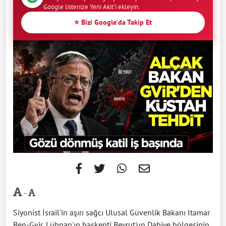
Google listenize Yeni Akit'i ekleyin.
⭐ Bizi Google'da Takip Et
-
Siyonist İsrail'in aşırı sağcı Ulusal Güvenlik Bakanı Itamar
Ben-Gvir, Lübnan'ın başkenti Beyrut'un Dahiye bölgesinin