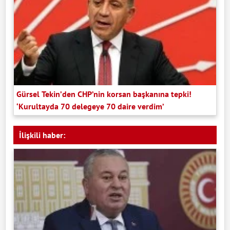
Gürsel Tekin’den CHP’nin korsan başkanına tepki!
‘Kurultayda 70 delegeye 70 daire verdim’
İlişkili haber: