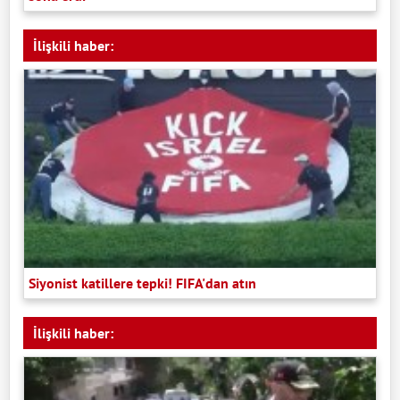
İlişkili haber:
Siyonist katillere tepki! FIFA'dan atın
İlişkili haber: