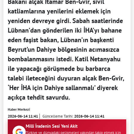
Bakanı alçak Itamar Ben-Gvir, sivil
katliamlarına yenilerini eklemek için
yeniden devreye girdi. Sabah saatlerinde
Lübnan’dan gönderilen iki İHA’yı bahane
eden faşist bakan, Lübnan’ın başkenti
Beyrut’un Dahiye bölgesinin acımasızca
bombalanmasını istedi. Katil Netanyahu
ile yapacağı görüşmede bu barbarca
talebi ileteceğini duyuran alçak Ben-Gvir,
‘Her İHA için Dahiye sallanmalı’ diyerek
açıkça tehdit savurdu.
Haber Merkezi
2026-06-14 11:41
Güncelleme Tarihi:
2026-06-14 11:41
Milli İradenin Sesi Yeni Akit
Türkiye ve dünyadaki gelişmeleri yakından takip etmek için