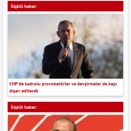
İlişkili haber:
CHP’de kadrolu provokatörler ve devşirmeler de kapı
dışarı edilecek
İlişkili haber: