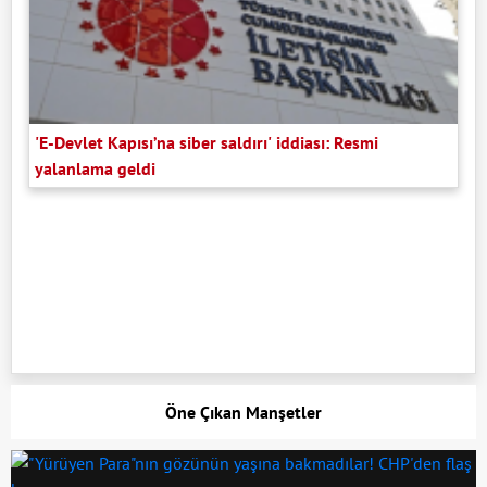
'E-Devlet Kapısı’na siber saldırı' iddiası: Resmi
yalanlama geldi
Öne Çıkan Manşetler