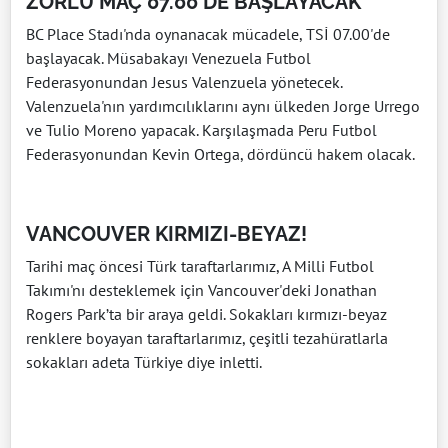
ZORLU MAÇ 07.00'DE BAŞLAYACAK
BC Place Stadı'nda oynanacak mücadele, TSİ 07.00'de
başlayacak. Müsabakayı Venezuela Futbol
Federasyonundan Jesus Valenzuela yönetecek.
Valenzuela'nın yardımcılıklarını aynı ülkeden Jorge Urrego
ve Tulio Moreno yapacak. Karşılaşmada Peru Futbol
Federasyonundan Kevin Ortega, dördüncü hakem olacak.
VANCOUVER KIRMIZI-BEYAZ!
Tarihi maç öncesi Türk taraftarlarımız, A Milli Futbol
Takımı'nı desteklemek için Vancouver'deki Jonathan
Rogers Park’ta bir araya geldi. Sokakları kırmızı-beyaz
renklere boyayan taraftarlarımız, çeşitli tezahüratlarla
sokakları adeta Türkiye diye inletti.