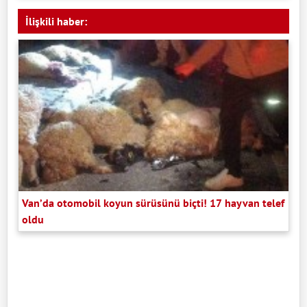
İlişkili haber:
Van’da otomobil koyun sürüsünü biçti! 17 hayvan telef
oldu