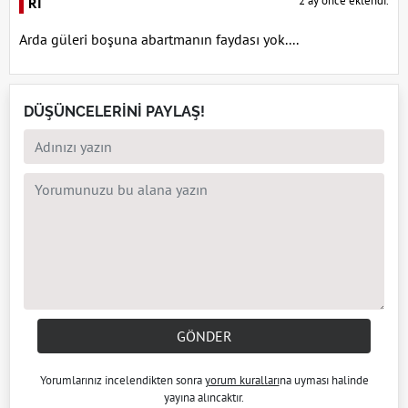
2 ay önce eklendi.
RI
Arda güleri boşuna abartmanın faydası yok....
DÜŞÜNCELERİNİ PAYLAŞ!
GÖNDER
Yorumlarınız incelendikten sonra
yorum kuralları
na uyması halinde
yayına alıncaktır.