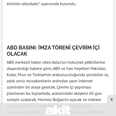
elimizin altındadır" uyarısında bulundu.
ABD BASINI: İMZA TÖRENİ ÇEVRİM İÇİ
OLACAK
ABD merkezli haber sitesi Axios’un hükümet yetkililerine
dayandırdığı habere göre; ABD ve İran heyetleri Pakistan,
Katar, Mısır ve Türkiye’nin arabuluculuğunda yürütülen üç
aylık zorlu müzakerelerin ardından yarın internet
üzerinden bir araya gelecek. Çevrim içi yapılması
planlanan bu toplantıda, aralarındaki ateşkesi 60 gün
x
süreyle uzatacak, Hürmüz Boğazı’nı açacak ve nükleer
programa ilişkin resmi müzakereleri başlatacak
mutabakat zaptının imzalanması öngörülüyor. Yetkililer,