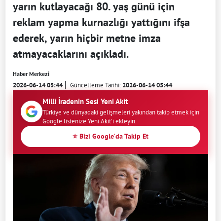
yarın kutlayacağı 80. yaş günü için
reklam yapma kurnazlığı yattığını ifşa
ederek, yarın hiçbir metne imza
atmayacaklarını açıkladı.
Haber Merkezi
2026-06-14 05:44
Güncelleme Tarihi:
2026-06-14 05:44
Milli İradenin Sesi Yeni Akit
Türkiye ve dünyadaki gelişmeleri yakından takip etmek için
Google listenize Yeni Akit'i ekleyin.
⭐ Bizi Google'da Takip Et