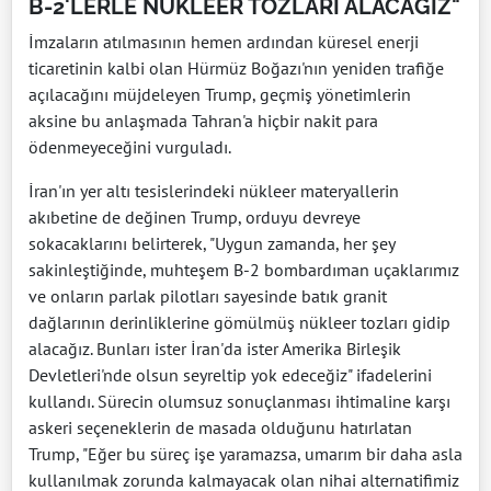
B-2'LERLE NÜKLEER TOZLARI ALACAĞIZ"
İmzaların atılmasının hemen ardından küresel enerji
ticaretinin kalbi olan Hürmüz Boğazı'nın yeniden trafiğe
açılacağını müjdeleyen Trump, geçmiş yönetimlerin
aksine bu anlaşmada Tahran'a hiçbir nakit para
ödenmeyeceğini vurguladı.
İran'ın yer altı tesislerindeki nükleer materyallerin
akıbetine de değinen Trump, orduyu devreye
sokacaklarını belirterek, "Uygun zamanda, her şey
sakinleştiğinde, muhteşem B-2 bombardıman uçaklarımız
ve onların parlak pilotları sayesinde batık granit
dağlarının derinliklerine gömülmüş nükleer tozları gidip
alacağız. Bunları ister İran'da ister Amerika Birleşik
Devletleri'nde olsun seyreltip yok edeceğiz" ifadelerini
kullandı. Sürecin olumsuz sonuçlanması ihtimaline karşı
askeri seçeneklerin de masada olduğunu hatırlatan
Trump, "Eğer bu süreç işe yaramazsa, umarım bir daha asla
kullanılmak zorunda kalmayacak olan nihai alternatifimiz