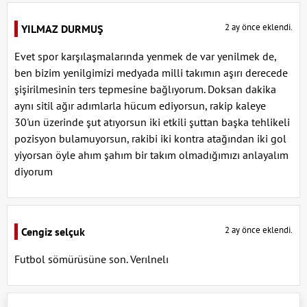
2 ay önce eklendi.
YILMAZ DURMUŞ
Evet spor karşılaşmalarında yenmek de var yenilmek de,
ben bizim yenilgimizi medyada milli takımın aşırı derecede
şişirilmesinin ters tepmesine bağlıyorum. Doksan dakika
aynı sitil ağır adımlarla hücum ediyorsun, rakip kaleye
30'un üzerinde şut atıyorsun iki etkili şuttan başka tehlikeli
pozisyon bulamuyorsun, rakibi iki kontra atağından iki gol
yiyorsan öyle ahım şahım bir takım olmadığımızı anlayalım
diyorum
2 ay önce eklendi.
Cengiz selçuk
Futbol sömürüsüne son. Verılnelı