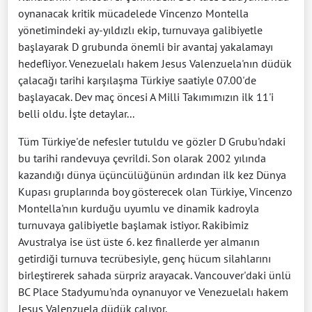
oynanacak kritik mücadelede Vincenzo Montella
yönetimindeki ay-yıldızlı ekip, turnuvaya galibiyetle
başlayarak D grubunda önemli bir avantaj yakalamayı
hedefliyor. Venezuelalı hakem Jesus Valenzuela'nın düdük
çalacağı tarihi karşılaşma Türkiye saatiyle 07.00'de
başlayacak. Dev maç öncesi A Milli Takımımızın ilk 11'i
belli oldu. İşte detaylar...
Tüm Türkiye'de nefesler tutuldu ve gözler D Grubu'ndaki
bu tarihi randevuya çevrildi. Son olarak 2002 yılında
kazandığı dünya üçüncülüğünün ardından ilk kez Dünya
Kupası gruplarında boy gösterecek olan Türkiye, Vincenzo
Montella'nın kurduğu uyumlu ve dinamik kadroyla
turnuvaya galibiyetle başlamak istiyor. Rakibimiz
Avustralya ise üst üste 6. kez finallerde yer almanın
getirdiği turnuva tecrübesiyle, genç hücum silahlarını
birleştirerek sahada sürpriz arayacak. Vancouver'daki ünlü
BC Place Stadyumu'nda oynanuyor ve Venezuelalı hakem
Jesus Valenzuela düdük çalıyor.