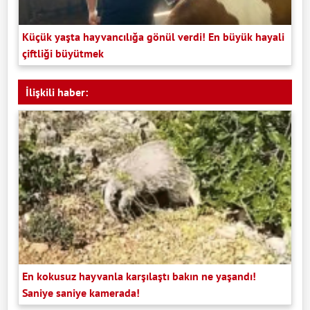
Küçük yaşta hayvancılığa gönül verdi! En büyük hayali
çiftliği büyütmek
İlişkili haber:
En kokusuz hayvanla karşılaştı bakın ne yaşandı!
Saniye saniye kamerada!