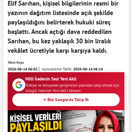
Elif Sarıhan, kişisel bilgilerinin resmi bir
yazının dağıtım listesinde açık şekilde
paylaşıldığını belirterek hukuki süreç
başlattı. Ancak açtığı dava reddedilen
Sarıhan, bu kez yaklaşık 30 bin liralık
vekâlet ücretiyle karşı karşıya kaldı.
Yücel Kaya
2026-06-14 06:02
Güncelleme Tarihi:
2026-06-14 06:14
Milli İradenin Sesi Yeni Akit
Türkiye ve dünyadaki gelişmeleri yakından takip etmek için
Google listenize Yeni Akit'i ekleyin.
⭐ Bizi Google'da Takip Et