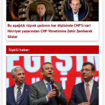
Bu aşağılık rüşvet çarkının her dişlisinde CHP’li var!
Hürriyet yazarından CHP Yönetimine Zehir Zemberek
Sözler
İlişkili haber: