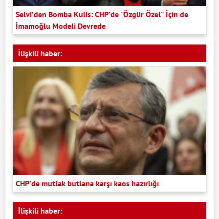
Selvi’den Bomba Kulis: CHP’de "Özgür Özel" İçin de
İmamoğlu Modeli Devrede
İlişkili haber:
CHP’de mutlak butlana karşı kaos hazırlığı
İlişkili haber: