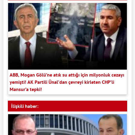
ABB, Mogan Gölü’ne atık su attığı için milyonluk cezayı
yemişti! AK Partili Ünal’dan çevreyi kirleten CHP’li
Mansur’a tepki!
İlişkili haber: