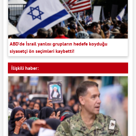
ABD'de İsrail yanlısı grupların hedefe koyduğu
siyasetçi ön seçimleri kaybetti!
İlişkili haber: