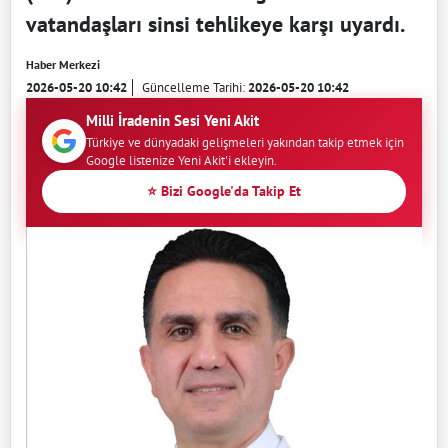
vatandaşları sinsi tehlikeye karşı uyardı.
Haber Merkezi
2026-05-20 10:42
Güncelleme Tarihi:
2026-05-20 10:42
Milli İradenin Sesi Yeni Akit
Türkiye ve dünyadaki gelişmeleri yakından takip etmek için
Google listenize Yeni Akit'i ekleyin.
⭐ Bizi Google'da Takip Et