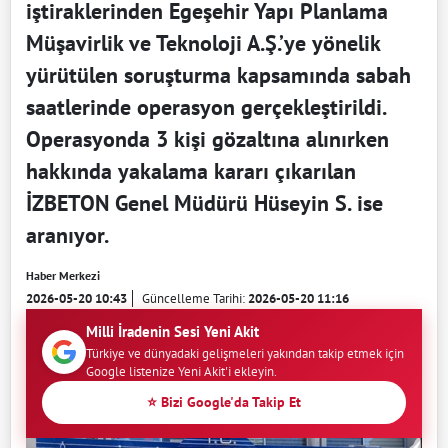
iştiraklerinden Egeşehir Yapı Planlama
Müşavirlik ve Teknoloji A.Ş.’ye yönelik
yürütülen soruşturma kapsamında sabah
saatlerinde operasyon gerçekleştirildi.
Operasyonda 3 kişi gözaltına alınırken
hakkında yakalama kararı çıkarılan
İZBETON Genel Müdürü Hüseyin S. ise
aranıyor.
Haber Merkezi
2026-05-20 10:43
Güncelleme Tarihi:
2026-05-20 11:16
Milli İradenin Sesi Yeni Akit
Türkiye ve dünyadaki gelişmeleri yakından takip etmek için
Google listenize Yeni Akit'i ekleyin.
⭐ Bizi Google'da Takip Et