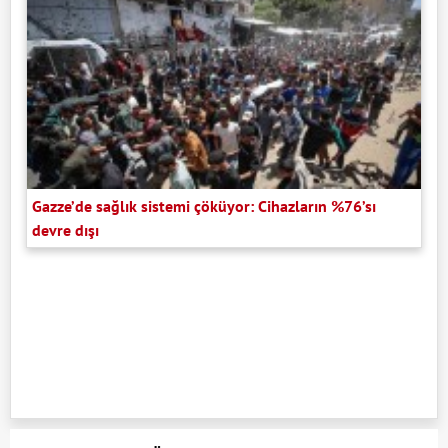
Gazze’de sağlık sistemi çöküyor: Cihazların %76’sı
devre dışı