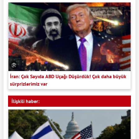
İran: Çok Sayıda ABD Uçağı Düşürdük! Çok daha büyük
sürprizlerimiz var
İlişkili haber: