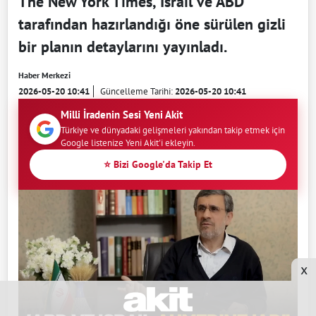
The New York Times, İsrail ve ABD
tarafından hazırlandığı öne sürülen gizli
bir planın detaylarını yayınladı.
Haber Merkezi
2026-05-20 10:41
Güncelleme Tarihi:
2026-05-20 10:41
Milli İradenin Sesi Yeni Akit
Türkiye ve dünyadaki gelişmeleri yakından takip etmek için
Google listenize Yeni Akit'i ekleyin.
⭐ Bizi Google'da Takip Et
x