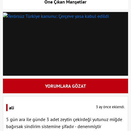
Öne Çıkan Manşetler
YORUMLARA GÖZAT
3 ay önce eklendi.
ali
5 gün ara ile günde 3 adet zeytin çekirdeği yutunuz miğde
bağırsak sindirim sistemine şifadır - denenmiştir