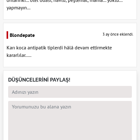
onlarınki... otel odası, havlu, peştemal, mama... yoktu...
yapmayın...
3 ay önce eklendi.
Blondepate
Karı koca antipatik tiplerdi hâlâ devam ettirmekte
kararlılar.....
DÜŞÜNCELERİNİ PAYLAŞ!