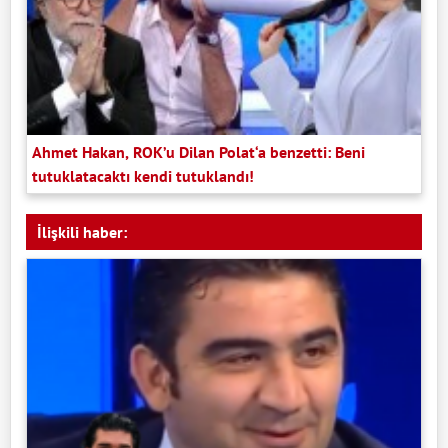
Ahmet Hakan, ROK’u Dilan Polat‘a benzetti: Beni
tutuklatacaktı kendi tutuklandı!
İlişkili haber: