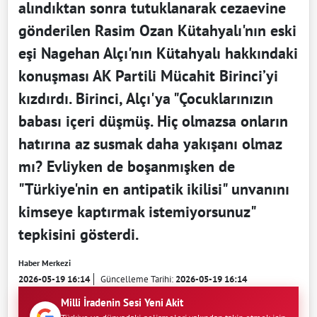
alındıktan sonra tutuklanarak cezaevine
gönderilen Rasim Ozan Kütahyalı'nın eski
eşi Nagehan Alçı'nın Kütahyalı hakkındaki
konuşması AK Partili Mücahit Birinci’yi
kızdırdı. Birinci, Alçı'ya "Çocuklarınızın
babası içeri düşmüş. Hiç olmazsa onların
hatırına az susmak daha yakışanı olmaz
mı? Evliyken de boşanmışken de
"Türkiye'nin en antipatik ikilisi" unvanını
kimseye kaptırmak istemiyorsunuz"
tepkisini gösterdi.
Haber Merkezi
2026-05-19 16:14
Güncelleme Tarihi:
2026-05-19 16:14
Milli İradenin Sesi Yeni Akit