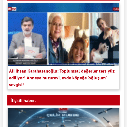
Ali İhsan Karahasanoğlu: Toplumsal değerler ters yüz
ediliyor! Anneye huzurevi, evde köpeğe ‘oğluşum’
sevgisi!
İlişkili haber: