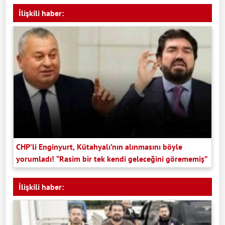
İlişkili haber:
CHP’li Enginyurt, Kütahyalı’nın alınmasını böyle
yorumladı! “Rasim bir tek kendi geleceğini görememiş”
İlişkili haber: