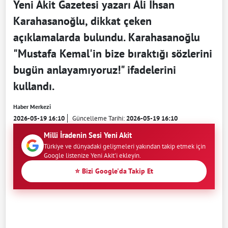
Yeni Akit Gazetesi yazarı Ali İhsan
Karahasanoğlu, dikkat çeken
açıklamalarda bulundu. Karahasanoğlu
"Mustafa Kemal'in bize bıraktığı sözlerini
bugün anlayamıyoruz!" ifadelerini
kullandı.
Haber Merkezi
2026-05-19 16:10
Güncelleme Tarihi:
2026-05-19 16:10
Milli İradenin Sesi Yeni Akit
Türkiye ve dünyadaki gelişmeleri yakından takip etmek için
Google listenize Yeni Akit'i ekleyin.
⭐ Bizi Google'da Takip Et