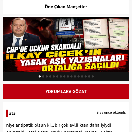
Öne Çıkan Manşetler
YORUMLARA GÖZAT
3 ay önce eklendi.
ata
niye antipatik olsun ki... bir çok evlilikten daha iyiydi