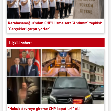
Karahasanoğlu’ndan CHP’li isme sert "Andımız" tepkisi:
"Gerçekleri çarpıtıyorlar"
İlişkili haber:
"Hukuk devreye girerse CHP kapatılır!" Ali