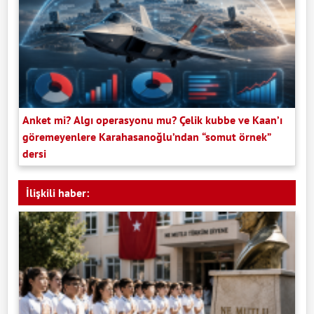
Anket mi? Algı operasyonu mu? Çelik kubbe ve Kaan’ı
göremeyenlere Karahasanoğlu’ndan “somut örnek”
dersi
İlişkili haber: