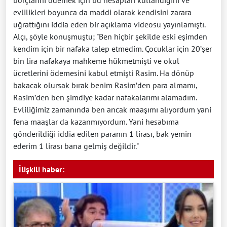
borçlarını ödemek için bu hesapları kullandığını ve
evlilikleri boyunca da maddi olarak kendisini zarara
uğrattığını iddia eden bir açıklama videosu yayınlamıştı.
Alçı, şöyle konuşmuştu; "Ben hiçbir şekilde eski eşimden
kendim için bir nafaka talep etmedim. Çocuklar için 20’şer
bin lira nafakaya mahkeme hükmetmişti ve okul
ücretlerini ödemesini kabul etmişti Rasim. Ha dönüp
bakacak olursak bırak benim Rasim’den para almamı,
Rasim’den ben şimdiye kadar nafakalarımı alamadım.
Evliliğimiz zamanında ben ancak maaşımı alıyordum yani
fena maaşlar da kazanmıyordum. Yani hesabıma
gönderildiği iddia edilen paranın 1 lirası, bak yemin
ederim 1 lirası bana gelmiş değildir."
İlişkili haber: