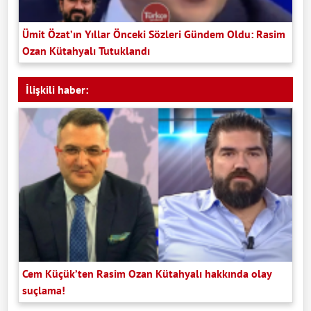
Ümit Özat’ın Yıllar Önceki Sözleri Gündem Oldu: Rasim
Ozan Kütahyalı Tutuklandı
İlişkili haber:
Cem Küçük’ten Rasim Ozan Kütahyalı hakkında olay
suçlama!