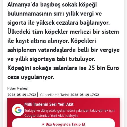
Almanya'da başıboş sokak köpeği
bulunmamasının sırrı yıllık vergi ve
sigorta ile yüksek cezalara bağlanıyor.
Ülkedeki tüm köpekler merkezi bir sistem
ile kayıt altına alınıyor. Köpekleri
sahiplenen vatandaşlarda belli bir vergiye
ve yıllık sigortaya tabi tutuluyor.
Köpeğini sokağa salanlara ise 25 bin Euro
ceza uygulanıyor.
Haber Merkezi
2026-05-19 17:32
Güncelleme Tarihi:
2026-05-19 17:32
Milli İradenin Sesi Yeni Akit
Türkiye ve dünyadaki gelişmeleri yakından takip etmek için
Google listenize Yeni Akit'i ekleyin.
⭐ Bizi Google'da Takip Et