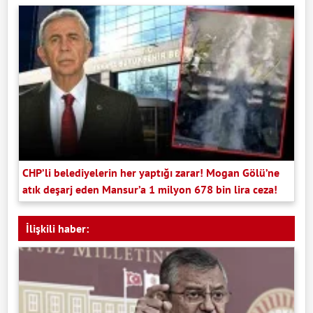
CHP’li belediyelerin her yaptığı zarar! Mogan Gölü’ne
atık deşarj eden Mansur’a 1 milyon 678 bin lira ceza!
İlişkili haber: