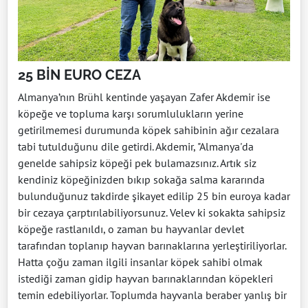
25 BİN EURO CEZA
Almanya’nın Brühl kentinde yaşayan Zafer Akdemir ise
köpeğe ve topluma karşı sorumlulukların yerine
getirilmemesi durumunda köpek sahibinin ağır cezalara
tabi tutulduğunu dile getirdi. Akdemir, "Almanya'da
genelde sahipsiz köpeği pek bulamazsınız. Artık siz
kendiniz köpeğinizden bıkıp sokağa salma kararında
bulunduğunuz takdirde şikayet edilip 25 bin euroya kadar
bir cezaya çarptırılabiliyorsunuz. Velev ki sokakta sahipsiz
köpeğe rastlanıldı, o zaman bu hayvanlar devlet
tarafından toplanıp hayvan barınaklarına yerleştiriliyorlar.
Hatta çoğu zaman ilgili insanlar köpek sahibi olmak
istediği zaman gidip hayvan barınaklarından köpekleri
temin edebiliyorlar. Toplumda hayvanla beraber yanlış bir