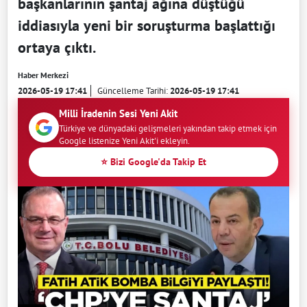
başkanlarının şantaj ağına düştüğü
iddiasıyla yeni bir soruşturma başlattığı
ortaya çıktı.
Haber Merkezi
2026-05-19 17:41
Güncelleme Tarihi:
2026-05-19 17:41
Milli İradenin Sesi Yeni Akit
Türkiye ve dünyadaki gelişmeleri yakından takip etmek için
Google listenize Yeni Akit'i ekleyin.
⭐ Bizi Google'da Takip Et