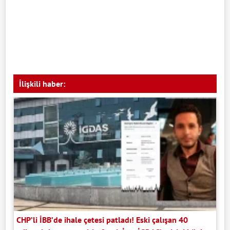
İlişkili haber:
CHP’li İBB’de ihale çetesi patladı! Eski çalışan 40