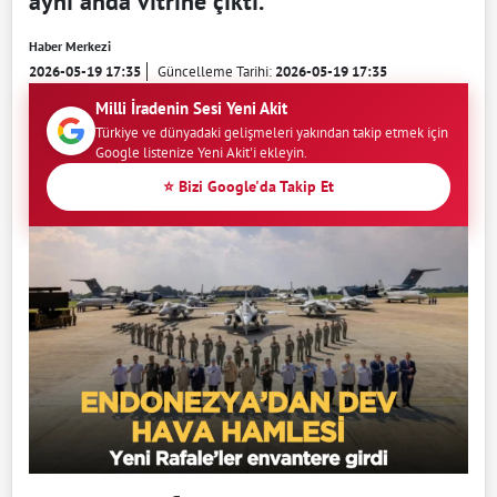
aynı anda vitrine çıktı.
Haber Merkezi
2026-05-19 17:35
Güncelleme Tarihi:
2026-05-19 17:35
Milli İradenin Sesi Yeni Akit
Türkiye ve dünyadaki gelişmeleri yakından takip etmek için
Google listenize Yeni Akit'i ekleyin.
⭐ Bizi Google'da Takip Et