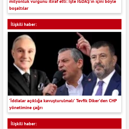
milyonluk vurgunu itiraf etti: İşte İGDAŞ’ın içini böyle
boşaltılar
İlişkili haber:
‘İddialar açıklığa kavuşturulmalı’ Tevfik Diker’den CHP
yönetimine çağrı
İlişkili haber: