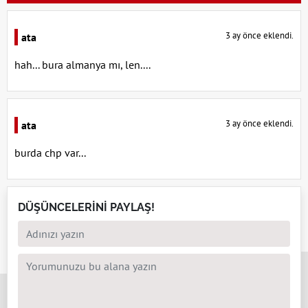
3 ay önce eklendi.
ata
hah... bura almanya mı, len....
3 ay önce eklendi.
ata
burda chp var...
DÜŞÜNCELERİNİ PAYLAŞ!
x