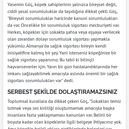
Yasemin Göç, köpek sahiplerinin yalnızca bireysel değil,
ciddi yasal sorumluluklar da taşıdığına dikkat çekti. Göç,
"Bireysel sorumluluklar haricinde kanuni sorumlulukları
da var. Öncelikle bir sorumluluk sigortası mecburiyeti var.
Herkes, köpekler için sokakta şahsa veya eşyaya verilecek
olan zarardan dolayı sorumluluk sigortası yapmakla
yükümlü. Almanya'da sağlık sigortası bireyin kendi
inisiyatifine kalmış bir şey. Yani isterseniz köpeğinize bir
sağlık sigortası yaparsınız. Bu tabii ki bilinçli
hayvanseverler için. Yarın bir gün hastalandıklarında her
imkanı sağlayabilmek amacıyla aslında önemli bir sağlık
sigortası sorumlulukları var" dedi.
SERBEST ŞEKİLDE DOLAŞTIRAMAZSINIZ
Toplumsal kurallara da dikkat çeken Göç, "Sokakları temiz
tutmak veya ses kirliliği oluşturmamak amacıyla başka
insanlara fazla yaklaşmaması kanunları var. Belirli bir
boyuta kadar olan köpeklerle ilgili belgeye ihtiyacınız yok.
Ama köpeğin belirli ırklara girdiklerinde belgeleri var.