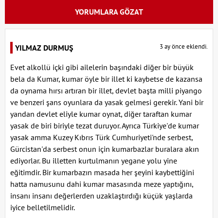
YORUMLARA GÖZAT
3 ay önce eklendi.
YILMAZ DURMUŞ
Evet alkollü içki gibi ailelerin başındaki diğer bir büyük
bela da Kumar, kumar öyle bir illet ki kaybetse de kazansa
da oynama hırsı artıran bir illet, devlet başta milli piyango
ve benzeri şans oyunlara da yasak gelmesi gerekir. Yani bir
yandan devlet eliyle kumar oynat, diğer taraftan kumar
yasak de biri biriyle tezat duruyor. Ayrıca Türkiye'de kumar
yasak amma Kuzey Kıbrıs Türk Cumhuriyeti'nde serbest,
Gürcistan'da serbest onun için kumarbazlar buralara akın
ediyorlar. Bu illetten kurtulmanın yegane yolu yine
eğitimdir. Bir kumarbazın masada her şeyini kaybettiğini
hatta namusunu dahi kumar masasında meze yaptığını,
insanı insanı değerlerden uzaklaştırdığı küçük yaşlarda
iyice belletilmelidir.