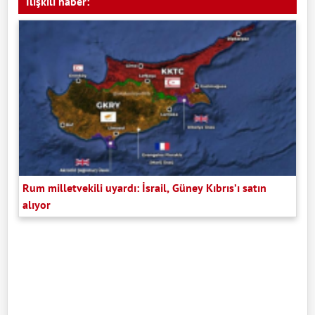
İlişkili haber:
Rum milletvekili uyardı: İsrail, Güney Kıbrıs’ı satın
alıyor