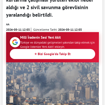
aldığı ve 2 sivil savunma görevlisinin
yaralandığı belirtildi.
AA
2026-05-11 12:03
Güncelleme Tarihi:
2026-05-11 12:03
Milli İradenin Sesi Yeni Akit
Türkiye ve dünyadaki gelişmeleri yakından takip etmek için
Google listenize Yeni Akit'i ekleyin.
⭐ Bizi Google'da Takip Et