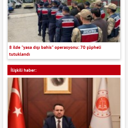
8 ilde "yasa dışı bahis" operasyonu: 70 şüpheli
tutuklandı
İlişkili haber: