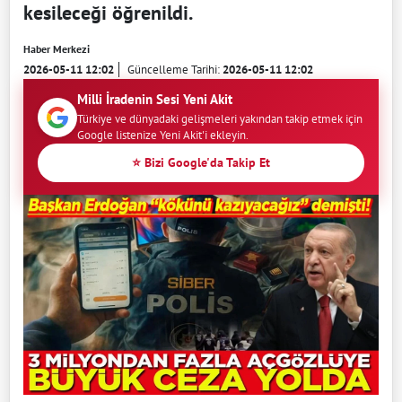
kesileceği öğrenildi.
Haber Merkezi
2026-05-11 12:02
Güncelleme Tarihi:
2026-05-11 12:02
Milli İradenin Sesi Yeni Akit
Türkiye ve dünyadaki gelişmeleri yakından takip etmek için
Google listenize Yeni Akit'i ekleyin.
⭐ Bizi Google'da Takip Et