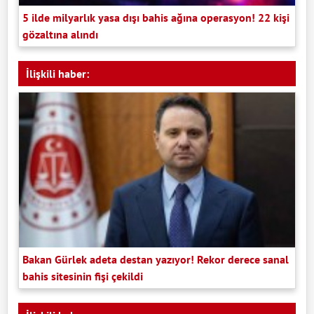
5 ilde milyarlık yasa dışı bahis ağına operasyon! 22 kişi
gözaltına alındı
İlişkili haber:
Bakan Gürlek adeta destan yazıyor! Rekor derece sanal
bahis sitesinin fişi çekildi