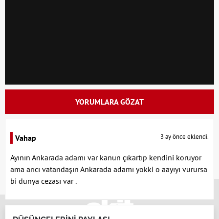
YORUMLARA GÖZAT
3 ay önce eklendi.
Vahap
Ayının Ankarada adamı var kanun çıkartıp kendini koruyor
ama arıcı vatandaşın Ankarada adamı yokki o aayıyı vurursa
bi dunya cezası var .
x