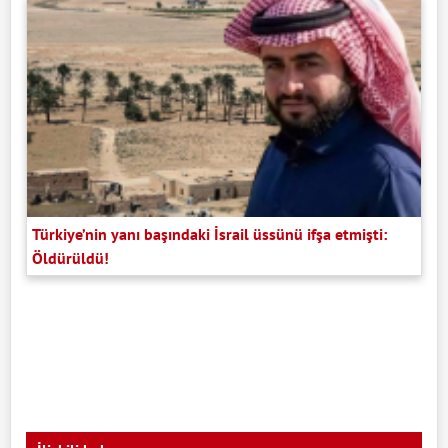
Türkiye’nin yanı başındaki İsrail üssünü ifşa etmişti:
Öldürüldü!