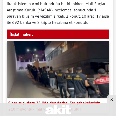
liralık işlem hacmi bulunduğu belirlenirken, Mali Suçları
Araştırma Kurulu (MASAK) incelemesi sonucunda 1
paravan bilişim ve yazılım şirketi, 2 konut, 10 araç, 17 arsa
ile 692 banka ve 8 kripto hesabına el konuldu.
İlişkili haber:
x
Siber suçlulara 28 ilde dev darbe! Şer şebekelerinin
210 milyonluk mal varlığına el konuldu!