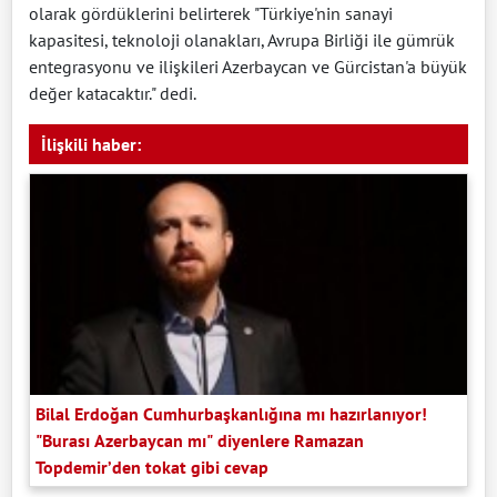
olarak gördüklerini belirterek "Türkiye'nin sanayi
kapasitesi, teknoloji olanakları, Avrupa Birliği ile gümrük
entegrasyonu ve ilişkileri Azerbaycan ve Gürcistan'a büyük
değer katacaktır." dedi.
İlişkili haber:
Bilal Erdoğan Cumhurbaşkanlığına mı hazırlanıyor!
"Burası Azerbaycan mı" diyenlere Ramazan
Topdemir’den tokat gibi cevap