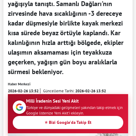
yağışıyla tanıştı. Samanlı Dağları'nın
zirvesinde hava sıcaklığının -3 dereceye
kadar düşmesiyle birlikte kayak merkezi
kısa sürede beyaz örtüyle kaplandı. Kar
kalınlığının hızla arttığı bölgede, ekipler
ulaşımın aksamaması için teyakkuza
geçerken, yağışın gün boyu aralıklarla
sürmesi bekleniyor.
Haber Merkezi
2026-02-26 13:52
Güncelleme Tarihi:
2026-02-26 13:52
Milli İradenin Sesi Yeni Akit
Türkiye ve dünyadaki gelişmeleri yakından takip etmek için
Google listenize Yeni Akit'i ekleyin.
⭐ Bizi Google'da Takip Et