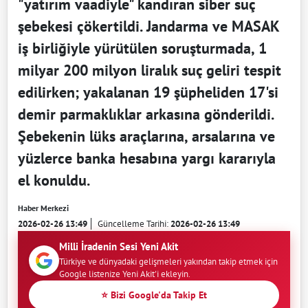
"yatırım vaadiyle" kandıran siber suç
şebekesi çökertildi. Jandarma ve MASAK
iş birliğiyle yürütülen soruşturmada, 1
milyar 200 milyon liralık suç geliri tespit
edilirken; yakalanan 19 şüpheliden 17'si
demir parmaklıklar arkasına gönderildi.
Şebekenin lüks araçlarına, arsalarına ve
yüzlerce banka hesabına yargı kararıyla
el konuldu.
Haber Merkezi
2026-02-26 13:49
Güncelleme Tarihi:
2026-02-26 13:49
Milli İradenin Sesi Yeni Akit
Türkiye ve dünyadaki gelişmeleri yakından takip etmek için
Google listenize Yeni Akit'i ekleyin.
⭐ Bizi Google'da Takip Et