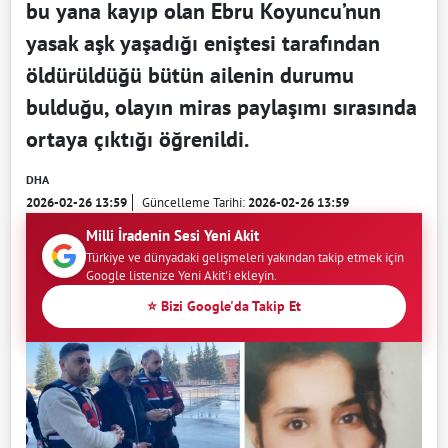
bu yana kayıp olan Ebru Koyuncu’nun
yasak aşk yaşadığı eniştesi tarafından
öldürüldüğü bütün ailenin durumu
bulduğu, olayın miras paylaşımı sırasında
ortaya çıktığı öğrenildi.
DHA
2026-02-26 13:59
Güncelleme Tarihi:
2026-02-26 13:59
Milli İradenin Sesi Yeni Akit
Türkiye ve dünyadaki gelişmeleri yakından takip etmek için
Google listenize Yeni Akit'i ekleyin.
⭐ Bizi Google'da Takip Et