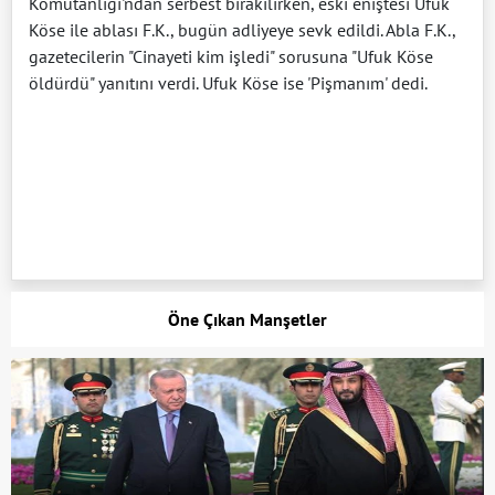
Komutanlığı'ndan serbest bırakılırken, eski eniştesi Ufuk
Köse ile ablası F.K., bugün adliyeye sevk edildi. Abla F.K.,
gazetecilerin "Cinayeti kim işledi" sorusuna "Ufuk Köse
öldürdü" yanıtını verdi. Ufuk Köse ise 'Pişmanım' dedi.
Öne Çıkan Manşetler