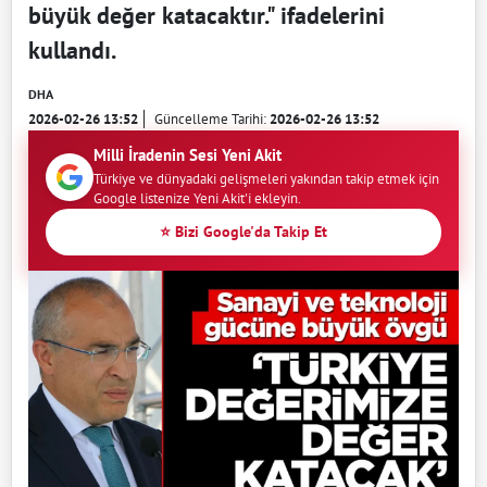
büyük değer katacaktır." ifadelerini
kullandı.
DHA
2026-02-26 13:52
Güncelleme Tarihi:
2026-02-26 13:52
Milli İradenin Sesi Yeni Akit
Türkiye ve dünyadaki gelişmeleri yakından takip etmek için
Google listenize Yeni Akit'i ekleyin.
⭐ Bizi Google'da Takip Et