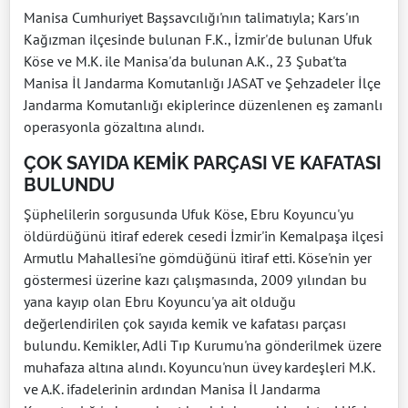
Manisa Cumhuriyet Başsavcılığı'nın talimatıyla; Kars'ın
Kağızman ilçesinde bulunan F.K., İzmir'de bulunan Ufuk
Köse ve M.K. ile Manisa'da bulunan A.K., 23 Şubat'ta
Manisa İl Jandarma Komutanlığı JASAT ve Şehzadeler İlçe
Jandarma Komutanlığı ekiplerince düzenlenen eş zamanlı
operasyonla gözaltına alındı.
ÇOK SAYIDA KEMİK PARÇASI VE KAFATASI
BULUNDU
Şüphelilerin sorgusunda Ufuk Köse, Ebru Koyuncu'yu
öldürdüğünü itiraf ederek cesedi İzmir'in Kemalpaşa ilçesi
Armutlu Mahallesi'ne gömdüğünü itiraf etti. Köse'nin yer
göstermesi üzerine kazı çalışmasında, 2009 yılından bu
yana kayıp olan Ebru Koyuncu'ya ait olduğu
değerlendirilen çok sayıda kemik ve kafatası parçası
bulundu. Kemikler, Adli Tıp Kurumu'na gönderilmek üzere
muhafaza altına alındı. Koyuncu'nun üvey kardeşleri M.K.
ve A.K. ifadelerinin ardından Manisa İl Jandarma