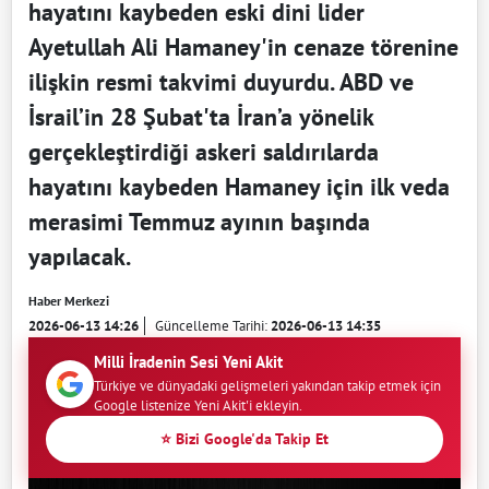
hayatını kaybeden eski dini lider
Ayetullah Ali Hamaney'in cenaze törenine
ilişkin resmi takvimi duyurdu. ABD ve
İsrail’in 28 Şubat'ta İran’a yönelik
gerçekleştirdiği askeri saldırılarda
hayatını kaybeden Hamaney için ilk veda
merasimi Temmuz ayının başında
yapılacak.
Haber Merkezi
2026-06-13 14:26
Güncelleme Tarihi:
2026-06-13 14:35
Milli İradenin Sesi Yeni Akit
Türkiye ve dünyadaki gelişmeleri yakından takip etmek için
Google listenize Yeni Akit'i ekleyin.
⭐ Bizi Google'da Takip Et