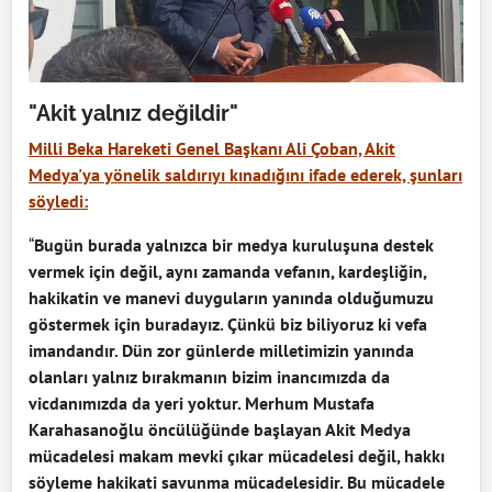
"Akit yalnız değildir"
Milli Beka Hareketi Genel Başkanı Ali Çoban, Akit
Medya'ya yönelik saldırıyı kınadığını ifade ederek, şunları
söyledi:
“
Bugün burada yalnızca bir medya kuruluşuna destek
vermek için değil, aynı zamanda vefanın, kardeşliğin,
hakikatin ve manevi duyguların yanında olduğumuzu
göstermek için buradayız. Çünkü biz biliyoruz ki vefa
imandandır. Dün zor günlerde milletimizin yanında
olanları yalnız bırakmanın bizim inancımızda da
vicdanımızda da yeri yoktur. Merhum Mustafa
Karahasanoğlu öncülüğünde başlayan Akit Medya
mücadelesi makam mevki çıkar mücadelesi değil, hakkı
söyleme hakikati savunma mücadelesidir. Bu mücadele