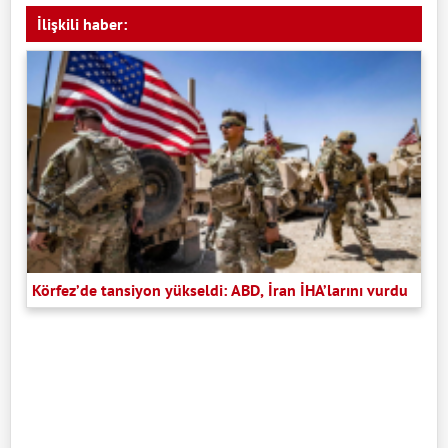
İlişkili haber:
Körfez’de tansiyon yükseldi: ABD, İran İHA’larını vurdu