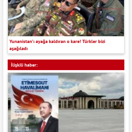
Yunanistan’ı ayağa kaldıran o kare! Türkler bizi
aşağıladı
İlişkili haber: