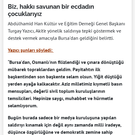
Biz, hakkı savunan bir ecdadın
çocuklarıyız
Abdülhamid Han Kültür ve Eğitim Derneği Genel Başkanı
Turgay Yazıcı, Akit'e yönelik saldırıya tepki göstermek ve
destek vermek amacıyla Bursa'dan geldiğini belirtti.
Yazıcı şunları söyledi:
“
Bursa'dan, Osmanlı'nın filizlendiği ve çınara dönüştüğü
mübarek topraklardan geldim. Payitahtın ilk
başkentinden son başkente selam olsun. Yiğit düştüğü
yerden ayağa kalkacaktır. Aziz milletimiz kıymetli basın
mensupları, değerli sivil toplum kuruluşlarının
temsilcileri. Hepinize saygı, muhabbet ve hürmetle
selamlıyorum.
Bugün burada sadece bir medya kuruluşuna yapılan
saldırıyı kınamak için değil aynı zamanda milli iradeye,
düşünce özgürlüğüne ve demokratik zemine sahip