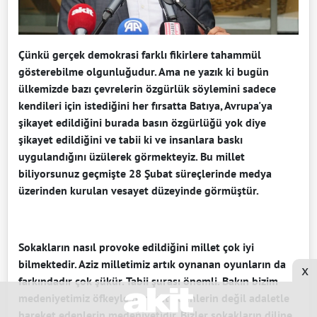
Çünkü gerçek demokrasi farklı fikirlere tahammül
gösterebilme olgunluğudur. Ama ne yazık ki bugün
ülkemizde bazı çevrelerin özgürlük söylemini sadece
kendileri için istediğini her fırsatta Batıya, Avrupa'ya
şikayet edildiğini burada basın özgürlüğü yok diye
şikayet edildiğini ve tabii ki ve insanlara baskı
uygulandığını üzülerek görmekteyiz. Bu millet
biliyorsunuz geçmişte 28 Şubat süreçlerinde medya
üzerinden kurulan vesayet düzeyinde görmüştür.
Sokakların nasıl provoke edildiğini millet çok iyi
bilmektedir. Aziz milletimiz artık oynanan oyunların da
x
farkındadır çok şükür. Tabii şurası önemli. Bakın bizim
medeniyetimiz öfkeyle hareket edenlerin değil adaletle
hareket edenlerin medeniyetidir. Bizler sokakların diline