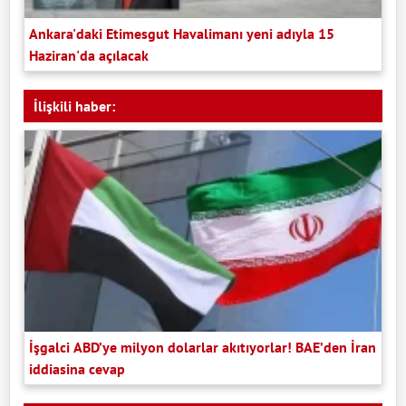
Ankara'daki Etimesgut Havalimanı yeni adıyla 15
Haziran'da açılacak
İlişkili haber:
İşgalci ABD’ye milyon dolarlar akıtıyorlar! BAE’den İran
iddiasina cevap