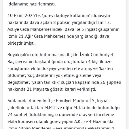
iddianame hazırlanmıştı.
10 Ekim 2025'te, "görevi kötüye kullanma" iddiasıyla
haklarında dava açılan 8 polisin yargılandığı İzmir 2.
Asliye Ceza Mahkemesindeki dava ile 5 inşaat çalışanının
İzmir 21. Ağır Ceza Mahkemesinde yargılandığı dava
birleştirilmişti.
Büyükışık'ın ölü bulunmasına ilişkin İzmir Cumhuriyet
Başsavcısının başkanlığında oluşturulan 4 kişilik özel
soruşturma ekibi dosyayı yeniden ele almış ve "kasten
öldürme", "suç delillerini yok etme, gizleme veya
değiştirme", "yalan tanıklık" suçları kapsamında 26 şüpheli
hakkında 21 Mayıs'ta gözaltı kararı verilmişti.
Aralarında dönemin İlçe Emniyet Müdürü İ.Y., inşaat
şirketinin ortakları M.M.T. ve oğlu M.T.T.'nin de bulunduğu
24 şüpheli tutuklanmış, o dönemde olay yeri inceleme
ekibi komiseri olarak görev yapan A.K. ise 4 Haziran'da
İzmir Adnan Menderes Havalimanı'nında yakalanmış, 1