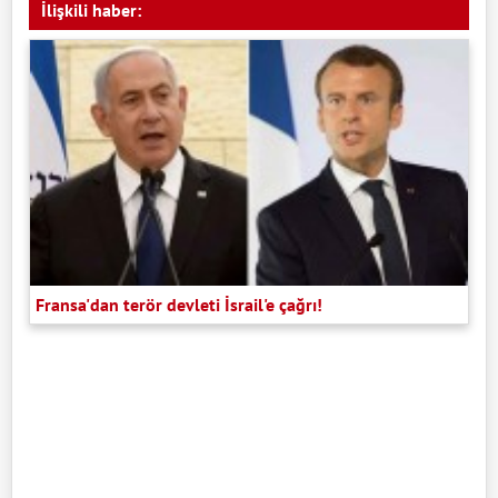
İlişkili haber:
Fransa'dan terör devleti İsrail'e çağrı!