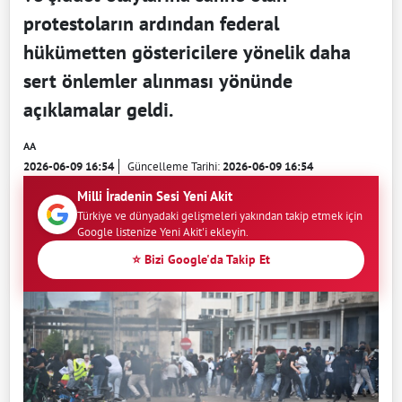
protestoların ardından federal
hükümetten göstericilere yönelik daha
sert önlemler alınması yönünde
açıklamalar geldi.
AA
2026-06-09 16:54
Güncelleme Tarihi:
2026-06-09 16:54
Milli İradenin Sesi Yeni Akit
Türkiye ve dünyadaki gelişmeleri yakından takip etmek için
Google listenize Yeni Akit'i ekleyin.
⭐ Bizi Google'da Takip Et