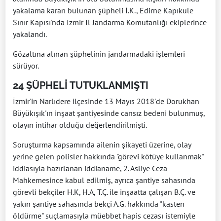
yakalama kararı bulunan şüpheli İ.K., Edirne Kapıkule
Sınır Kapısı'nda İzmir İl Jandarma Komutanlığı ekiplerince
yakalandı.
Gözaltına alınan şüphelinin jandarmadaki işlemleri
sürüyor.
24 ŞÜPHELİ TUTUKLANMIŞTI
İzmir'in Narlıdere ilçesinde 13 Mayıs 2018'de Dorukhan
Büyükışık'ın inşaat şantiyesinde cansız bedeni bulunmuş,
olayın intihar olduğu değerlendirilmişti.
Soruşturma kapsamında ailenin şikayeti üzerine, olay
yerine gelen polisler hakkında "görevi kötüye kullanmak"
iddiasıyla hazırlanan iddianame, 2. Asliye Ceza
Mahkemesince kabul edilmiş, ayrıca şantiye sahasında
görevli bekçiler H.K, H.A, T.Ç. ile inşaatta çalışan B.Ç. ve
yakın şantiye sahasında bekçi A.G. hakkında "kasten
öldürme" suçlamasıyla müebbet hapis cezası istemiyle