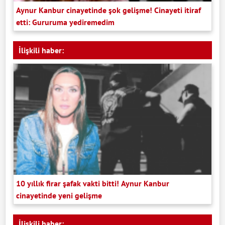
Aynur Kanbur cinayetinde şok gelişme! Cinayeti itiraf
etti: Gururuma yediremedim
İlişkili haber:
10 yıllık firar şafak vakti bitti! Aynur Kanbur
cinayetinde yeni gelişme
İlişkili haber: