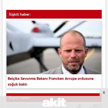
İlişkili haber:
Belçika Savunma Bakanı Francken Avrupa ordusuna
soğuk baktı
x
İlişkili haber: