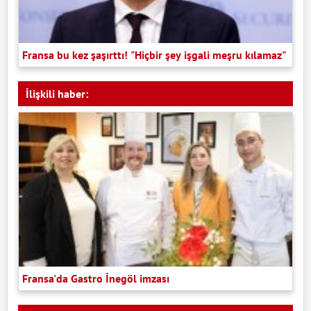
Fransa bu kez şaşırttı! "Hiçbir şey işgali meşru kılamaz"
İlişkili haber:
Fransa'da Gastro İnegöl imzası