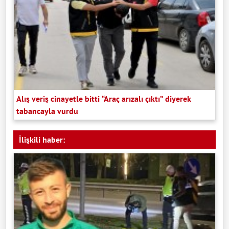
Alış veriş cinayetle bitti “Araç arızalı çıktı” diyerek
tabancayla vurdu
İlişkili haber: