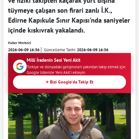
ve fiziki takipten kaçarak yurt dışına
tüymeye çalışan son firari zanlı İ.K.,
Edirne Kapıkule Sınır Kapısı'nda saniyeler
içinde kıskıvrak yakalandı.
Haber Merkezi
2026-06-09 16:56
Güncelleme Tarihi:
2026-06-09 16:56
Milli İradenin Sesi Yeni Akit
Türkiye ve dünyadaki gelişmeleri yakından takip etmek için
Google listenize Yeni Akit'i ekleyin.
⭐ Bizi Google'da Takip Et