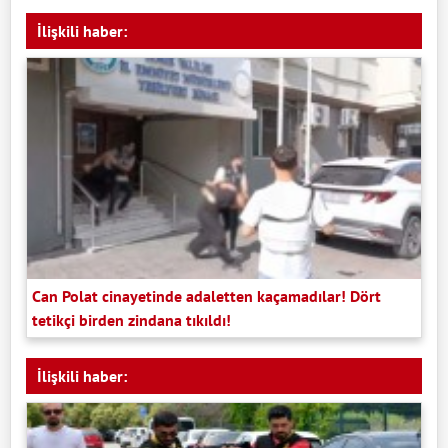
İlişkili haber:
Can Polat cinayetinde adaletten kaçamadılar! Dört
tetikçi birden zindana tıkıldı!
İlişkili haber: