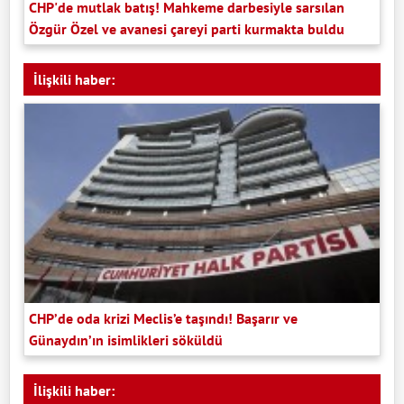
CHP'de mutlak batış! Mahkeme darbesiyle sarsılan
Özgür Özel ve avanesi çareyi parti kurmakta buldu
İlişkili haber:
CHP’de oda krizi Meclis’e taşındı! Başarır ve
Günaydın’ın isimlikleri söküldü
İlişkili haber: