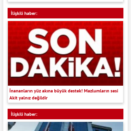
İlişkili haber:
İnananların yüz akına büyük destek! Mazlumların sesi
Akit yalnız değildir
İlişkili haber: