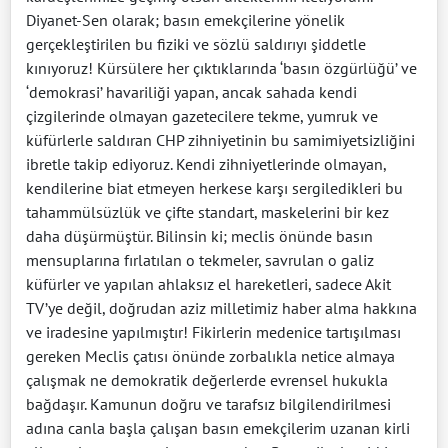
Diyanet-Sen olarak; basın emekçilerine yönelik
gerçekleştirilen bu fiziki ve sözlü saldırıyı şiddetle
kınıyoruz! Kürsülere her çıktıklarında ‘basın özgürlüğü’ ve
‘demokrasi’ havariliği yapan, ancak sahada kendi
çizgilerinde olmayan gazetecilere tekme, yumruk ve
küfürlerle saldıran CHP zihniyetinin bu samimiyetsizliğini
ibretle takip ediyoruz. Kendi zihniyetlerinde olmayan,
kendilerine biat etmeyen herkese karşı sergiledikleri bu
tahammülsüzlük ve çifte standart, maskelerini bir kez
daha düşürmüştür. Bilinsin ki; meclis önünde basın
mensuplarına fırlatılan o tekmeler, savrulan o galiz
küfürler ve yapılan ahlaksız el hareketleri, sadece Akit
TV’ye değil, doğrudan aziz milletimiz haber alma hakkına
ve iradesine yapılmıştır! Fikirlerin medenice tartışılması
gereken Meclis çatısı önünde zorbalıkla netice almaya
çalışmak ne demokratik değerlerde evrensel hukukla
bağdaşır. Kamunun doğru ve tarafsız bilgilendirilmesi
adına canla başla çalışan basın emekçilerim uzanan kirli