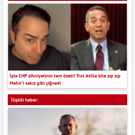
İşte CHP zihniyetinin tam özeti! Trol Atilla bile zıp zıp
Mahir’i sakız gibi çiğnedi
İlişkili haber: