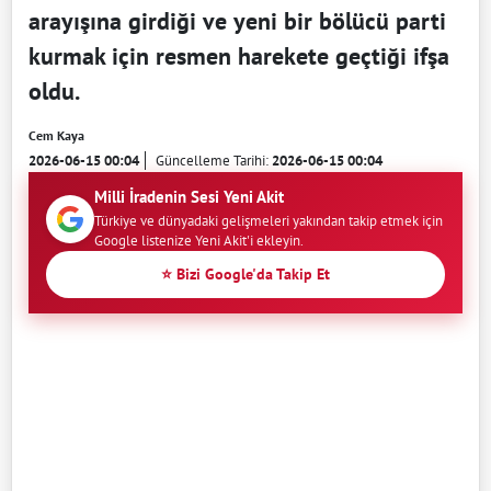
arayışına girdiği ve yeni bir bölücü parti
kurmak için resmen harekete geçtiği ifşa
oldu.
Cem Kaya
2026-06-15 00:04
Güncelleme Tarihi:
2026-06-15 00:04
Milli İradenin Sesi Yeni Akit
Türkiye ve dünyadaki gelişmeleri yakından takip etmek için
Google listenize Yeni Akit'i ekleyin.
⭐ Bizi Google'da Takip Et