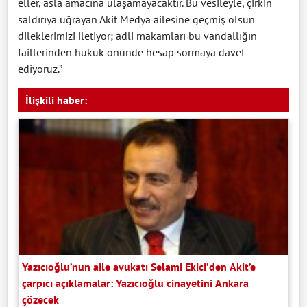
eller, asla amacına ulaşamayacaktır. Bu vesileyle, çirkin
saldırıya uğrayan Akit Medya ailesine geçmiş olsun
dileklerimizi iletiyor; adli makamları bu vandallığın
faillerinden hukuk önünde hesap sormaya davet
ediyoruz.”
İlişkili haber:
Yazıcıoğlu’nun aile avukatı Selami Ekici’den Akit’e
çarpıcı açıklamalar: Yazıcıoğlu cinayetini Ankara
çözecek