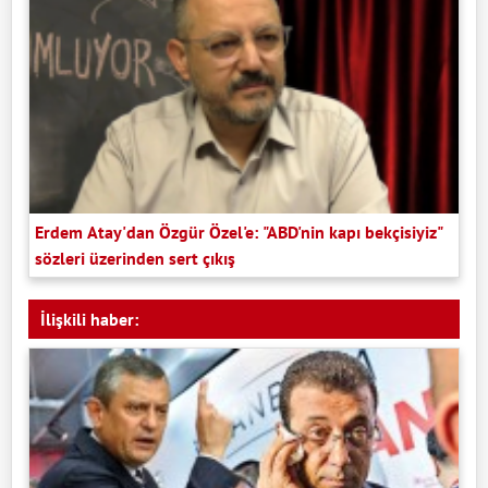
Erdem Atay'dan Özgür Özel'e: "ABD'nin kapı bekçisiyiz"
sözleri üzerinden sert çıkış
İlişkili haber: