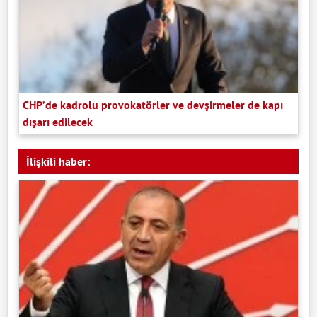
CHP’de kadrolu provokatörler ve devşirmeler de kapı
dışarı edilecek
İlişkili haber: