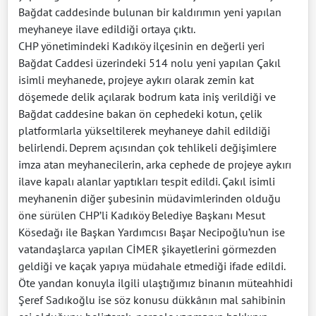
Bağdat caddesinde bulunan bir kaldırımın yeni yapılan
meyhaneye ilave edildiği ortaya çıktı.
CHP yönetimindeki Kadıköy ilçesinin en değerli yeri
Bağdat Caddesi üzerindeki 514 nolu yeni yapılan Çakıl
isimli meyhanede, projeye aykırı olarak zemin kat
döşemede delik açılarak bodrum kata iniş verildiği ve
Bağdat caddesine bakan ön cephedeki kotun, çelik
platformlarla yükseltilerek meyhaneye dahil edildiği
belirlendi. Deprem açısından çok tehlikeli değişimlere
imza atan meyhanecilerin, arka cephede de projeye aykırı
ilave kapalı alanlar yaptıkları tespit edildi. Çakıl isimli
meyhanenin diğer şubesinin müdavimlerinden olduğu
öne sürülen CHP’li Kadıköy Belediye Başkanı Mesut
Kösedağı ile Başkan Yardımcısı Başar Necipoğlu’nun ise
vatandaşlarca yapılan CİMER şikayetlerini görmezden
geldiği ve kaçak yapıya müdahale etmediği ifade edildi.
Öte yandan konuyla ilgili ulaştığımız binanın müteahhidi
Şeref Sadıkoğlu ise söz konusu dükkânın mal sahibinin