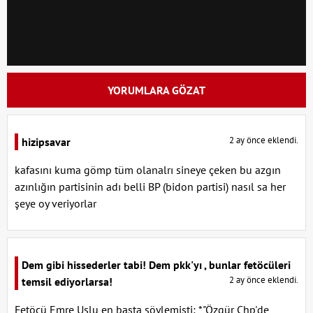
YORUMLARA GÖZAT
2 ay önce eklendi.
hizipsavar
kafasını kuma gömp tüm olanalrı sineye çeken bu azgın
azınlığın partisinin adı belli BP (bidon partisi) nasıl sa her
şeye oy veriyorlar
Dem gibi hissederler tabi! Dem pkk'yı , bunlar fetöcüleri
2 ay önce eklendi.
temsil ediyorlarsa!
Fetöcü Emre Uslu en başta söylemişti; *"Özgür Chp'de