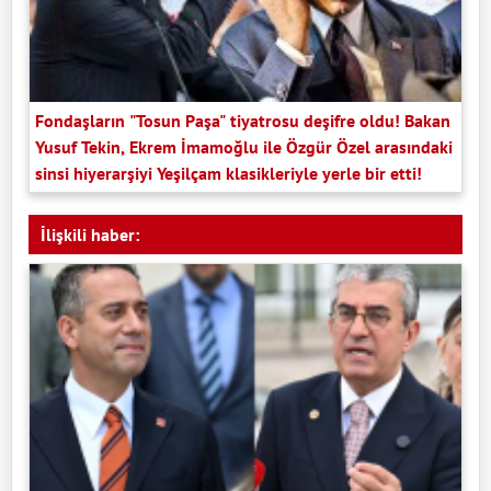
Fondaşların "Tosun Paşa" tiyatrosu deşifre oldu! Bakan
Yusuf Tekin, Ekrem İmamoğlu ile Özgür Özel arasındaki
sinsi hiyerarşiyi Yeşilçam klasikleriyle yerle bir etti!
İlişkili haber: