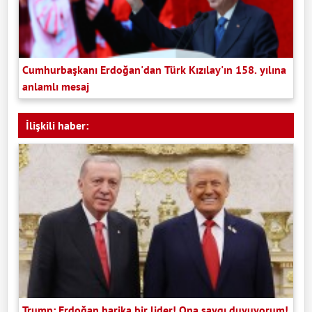
Cumhurbaşkanı Erdoğan'dan Türk Kızılay'ın 158. yılına
anlamlı mesaj
İlişkili haber:
Trump: Erdoğan harika bir lider! Ona saygı duyuyorum!