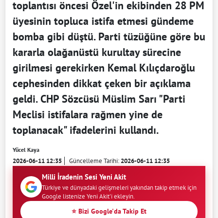
toplantısı öncesi Özel'in ekibinden 28 PM
üyesinin topluca istifa etmesi gündeme
bomba gibi düştü. Parti tüzüğüne göre bu
kararla olağanüstü kurultay sürecine
girilmesi gerekirken Kemal Kılıçdaroğlu
cephesinden dikkat çeken bir açıklama
geldi. CHP Sözcüsü Müslim Sarı "Parti
Meclisi istifalara rağmen yine de
toplanacak" ifadelerini kullandı.
Yücel Kaya
2026-06-11 12:35
Güncelleme Tarihi:
2026-06-11 12:35
Milli İradenin Sesi Yeni Akit
Türkiye ve dünyadaki gelişmeleri yakından takip etmek için
Google listenize Yeni Akit'i ekleyin.
⭐ Bizi Google'da Takip Et