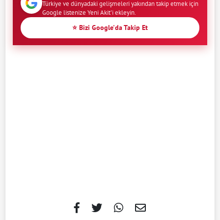
Türkiye ve dünyadaki gelişmeleri yakından takip etmek için
Google listenize Yeni Akit'i ekleyin.
⭐ Bizi Google'da Takip Et