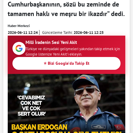
Cumhurbaşkanının, sözü bu zeminde de
tamamen haklı ve meşru bir ikazdır” dedi.
Haber Merkezi
2026-06-11 12:24
Güncelleme Tarihi:
2026-06-11 12:25
Milli İradenin Sesi Yeni Akit
Türkiye ve dünyadaki gelişmeleri yakından takip etmek için
Google listenize Yeni Akit'i ekleyin.
⭐ Bizi Google'da Takip Et