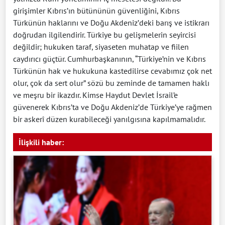
girişimler Kıbrıs’ın bütününün güvenliğini, Kıbrıs
Türkünün haklarını ve Doğu Akdeniz’deki barış ve istikrarı
doğrudan ilgilendirir. Türkiye bu gelişmelerin seyircisi
değildir; hukuken taraf, siyaseten muhatap ve fiilen
caydırıcı güçtür. Cumhurbaşkanının, “Türkiye’nin ve Kıbrıs
Türkünün hak ve hukukuna kastedilirse cevabımız çok net
olur, çok da sert olur” sözü bu zeminde de tamamen haklı
ve meşru bir ikazdır. Kimse Haydut Devlet İsrail’e
güvenerek Kıbrıs’ta ve Doğu Akdeniz’de Türkiye’ye rağmen
bir askerî düzen kurabileceği yanılgısına kapılmamalıdır.
İlişkili haber: