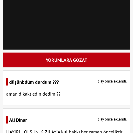
YORUMLARA GÖZAT
3 ay önce eklendi.
düşünbdüm durdum ???
aman dikakt edin dedim ??
3 ay önce eklendi.
Ali Dinar
HAYIRLI OLSUN. KIZILAY 'A kul hakkı her zaman önceliktir.