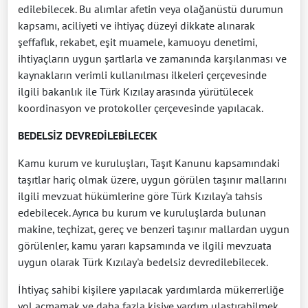
edilebilecek. Bu alımlar afetin veya olağanüstü durumun
kapsamı, aciliyeti ve ihtiyaç düzeyi dikkate alınarak
şeffaflık, rekabet, eşit muamele, kamuoyu denetimi,
ihtiyaçların uygun şartlarla ve zamanında karşılanması ve
kaynakların verimli kullanılması ilkeleri çerçevesinde
ilgili bakanlık ile Türk Kızılay arasında yürütülecek
koordinasyon ve protokoller çerçevesinde yapılacak.
BEDELSİZ DEVREDİLEBİLECEK
Kamu kurum ve kuruluşları, Taşıt Kanunu kapsamındaki
taşıtlar hariç olmak üzere, uygun görülen taşınır mallarını
ilgili mevzuat hükümlerine göre Türk Kızılay'a tahsis
edebilecek. Ayrıca bu kurum ve kuruluşlarda bulunan
makine, teçhizat, gereç ve benzeri taşınır mallardan uygun
görülenler, kamu yararı kapsamında ve ilgili mevzuata
uygun olarak Türk Kızılay'a bedelsiz devredilebilecek.
İhtiyaç sahibi kişilere yapılacak yardımlarda mükerrerliğe
yol açmamak ve daha fazla kişiye yardım ulaştırabilmek