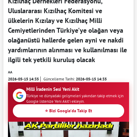
Kızılhaç Dernekleri Federasyonu,
Uluslararası Kızılhaç Komitesi ve
ülkelerin Kızılay ve Kızılhaç Milli
Cemiyetlerinden Türkiye'ye olağan veya
olağanüstü hallerde gelen ayni ve nakdi
yardımlarının alınması ve kullanılması ile
ilgili tek yetkili kuruluş olacak
AA
2026-05-15 14:35
Güncelleme Tarihi:
2026-05-15 14:35
Milli İradenin Sesi Yeni Akit
Türkiye ve dünyadaki gelişmeleri yakından takip etmek için
Google listenize Yeni Akit'i ekleyin.
⭐ Bizi Google'da Takip Et