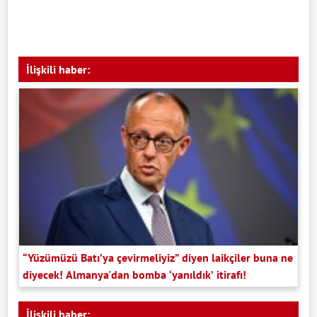
İlişkili haber:
“Yüzümüzü Batı’ya çevirmeliyiz” diyen laikçiler buna ne
diyecek! Almanya'dan bomba ‘yanıldık’ itirafı!
İlişkili haber: