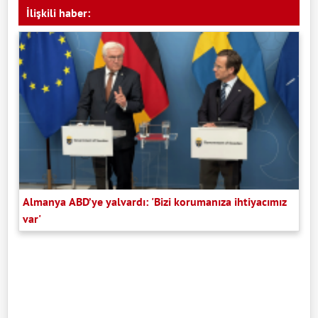
İlişkili haber:
Almanya ABD’ye yalvardı: 'Bizi korumanıza ihtiyacımız
var'