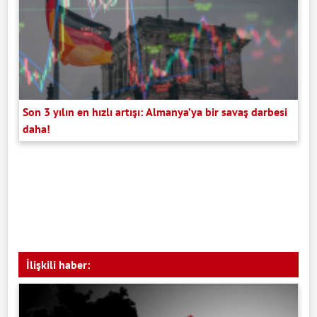
Son 3 yılın en hızlı artışı: Almanya’ya bir savaş darbesi
daha!
İlişkili haber: