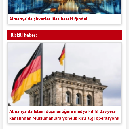
Almanya’da şirketler iflas bataklığında!
İlişkili haber:
Almanya'da İslam düşmanlığına medya kılıfı! Bavyera
kanalından Müslümanlara yönelik kirli algı operasyonu