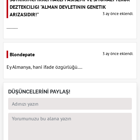
DEZTEKCILIGI "ALMAN DEVLETININ GENETIK
3 ay önce eklendi.
ARIZASIDIR!"
.........
3 ay önce eklendi.
Blondepate
Ey Almanya, hani ifade özgürlüğü....
DÜŞÜNCELERİNİ PAYLAŞ!