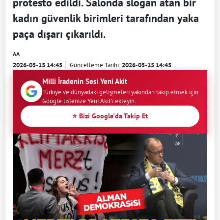
protesto edildi. Salonda slogan atan bir
kadın güvenlik birimleri tarafından yaka
paça dışarı çıkarıldı.
AA
2026-05-15 14:45
Güncelleme Tarihi:
2026-05-15 14:45
Milli İradenin Sesi Yeni Akit
Türkiye ve dünyadaki gelişmeleri yakından takip etmek için
Google listenize Yeni Akit'i ekleyin.
⭐ Bizi Google'da Takip Et