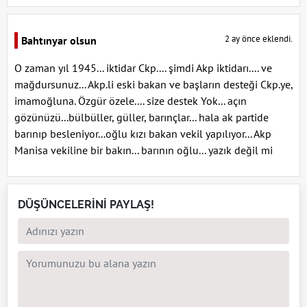
2 ay önce eklendi.
Bahtınyar olsun
O zaman yıl 1945... iktidar Ckp.... şimdi Akp iktidarı.... ve
mağdursunuz... Akp.li eski bakan ve başların desteği Ckp.ye,
imamoğluna. Özgür özele.... size destek Yok... açın
gözünüzü...bülbüller, güller, barınçlar... hala ak partide
barınıp besleniyor...oğlu kızı bakan vekil yapılıyor... Akp
Manisa vekiline bir bakın... barının oğlu... yazık değil mi
DÜŞÜNCELERİNİ PAYLAŞ!