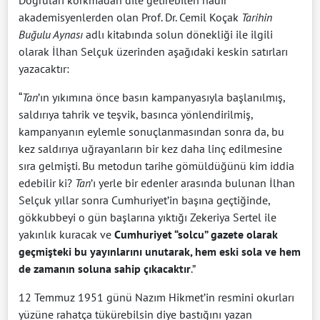
Doğruları korkmadan dile getirebilen nadir
akademisyenlerden olan Prof. Dr. Cemil Koçak
Tarihin
Buğulu Aynası
adlı kitabında solun dönekliği ile ilgili
olarak İlhan Selçuk üzerinden aşağıdaki keskin satırları
yazacaktır:
“
Tan
’ın yıkımına önce basın kampanyasıyla başlanılmış,
saldırıya tahrik ve teşvik, basınca yönlendirilmiş,
kampanyanın eylemle sonuçlanmasından sonra da, bu
kez saldırıya uğrayanların bir kez daha linç edilmesine
sıra gelmişti. Bu metodun tarihe gömüldüğünü kim iddia
edebilir ki?
Tan
’ı yerle bir edenler arasında bulunan İlhan
Selçuk yıllar sonra Cumhuriyet’in başına geçtiğinde,
gökkubbeyi o gün başlarına yıktığı Zekeriya Sertel ile
yakınlık kuracak ve
Cumhuriyet “solcu” gazete olarak
geçmişteki bu yayınlarını unutarak, hem eski sola ve hem
de zamanın soluna sahip çıkacaktır
.”
12 Temmuz 1951 günü Nazım Hikmet’in resmini okurları
yüzüne rahatça tükürebilsin diye bastığını yazan