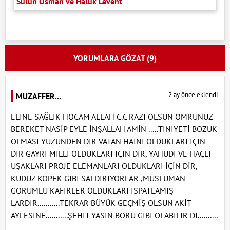
Sülün Osman ve Haluk Levent
YORUMLARA GÖZAT (9)
2 ay önce eklendi.
MUZAFFER...
ELİNE SAĞLIK HOCAM ALLAH C.C RAZI OLSUN ÖMRÜNÜZ
BEREKET NASİP EYLE İNŞALLAH AMİN .....TINIYETİ BOZUK
OLMASI YUZUNDEN DİR VATAN HAİNİ OLDUKLARI İÇİN
DİR GAYRİ MİLLİ OLDUKLARI İÇİN DİR, YAHUDİ VE HAÇLI
UŞAKLARI PROJE ELEMANLARI OLDUKLARI İÇİN DİR,
KUDUZ KÖPEK GİBİ SALDIRIYORLAR ,MÜSLÜMAN
GORUMLU KAFİRLER OLDUKLARI İSPATLAMIŞ
LARDIR...........TEKRAR BÜYÜK GEÇMİŞ OLSUN AKİT
AYLESINE...........ŞEHİT YASİN BÖRÜ GİBİ OLABİLİR Dİ..........