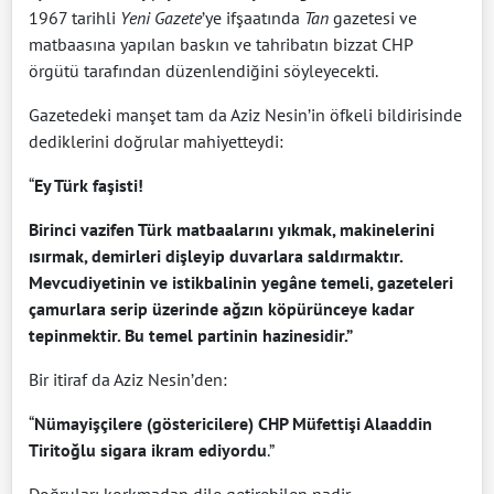
1967 tarihli
Yeni Gazete
’ye ifşaatında
Tan
gazetesi ve
matbaasına yapılan baskın ve tahribatın bizzat CHP
örgütü tarafından düzenlendiğini söyleyecekti.
Gazetedeki manşet tam da Aziz Nesin’in öfkeli bildirisinde
dediklerini doğrular mahiyetteydi:
“
Ey Türk faşisti!
Birinci vazifen Türk matbaalarını yıkmak, makinelerini
ısırmak, demirleri dişleyip duvarlara saldırmaktır.
Mevcudiyetinin ve istikbalinin yegâne temeli, gazeteleri
çamurlara serip üzerinde ağzın köpürünceye kadar
tepinmektir. Bu temel partinin hazinesidir.”
Bir itiraf da Aziz Nesin’den:
“
Nümayişçilere (göstericilere) CHP Müfettişi Alaaddin
Tiritoğlu sigara ikram ediyordu
.”