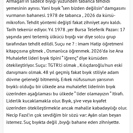
Armağan’ın sadece bıyığı yüzünden tabanca tehdidi
yemesinin aynısı. Yani bıyık “sen bizden değilsin” damgasını
vurmanın bahanesi. 1978 de tabanca , 2026 da kürsü-
mikrofon. Tehdit yöntemi değişti fakat zihniyet aynı kaldı.
Tarih tekerrür ediyor. Yıl 1978 ,yer Bursa Teleferik Pazarı: 17
yaşında yeni terlemiş ülkücü bıyığı var diye solcu grup
tarafından tehdit edildi. Suçu ne ? : imam Hatip öğretmeni
kitapçısına gitmek , Osmanlıca öğrenmek. 2026’da ise Ana
Muhalefet lideri bıyık tipini “ iğrenç” diye kürsüden
ötekileştiriyor. Suçu: TGTR’ci olmak , Kılıçdaroğlu’nun eski
danışmanı olmak. 48 yıl geçmiş fakat bıyık stiliyle adam
dövme geleneği bitmemiş. Erkek nüfusunun yarısının
bıyıklı olduğu bir ülkede ana muhalefet liderinin bıyık
üzerinden aşağılaması bu ülkede “ lider olamayızın “ itirafı.
Liderlik kucaklamakla olur. Bıyık, şive veya kıyafet
üzerinden ötekileştirmekle ancak mahalle kabadayılığı olur.
Necip Fazıl’ın çok sevdiğim bir sözü var: Ayân olan beyan
istemez. Suç bıyıkta değil ,bıyığı bahane eden zihniyette.