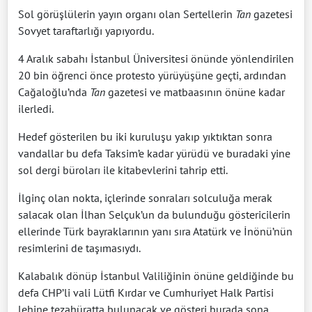
Sol görüşlülerin yayın organı olan Sertellerin
Tan
gazetesi
Sovyet taraftarlığı yapıyordu.
4 Aralık sabahı İstanbul Üniversitesi önünde yönlendirilen
20 bin öğrenci önce protesto yürüyüşüne geçti, ardından
Cağaloğlu’nda
Tan
gazetesi ve matbaasının önüne kadar
ilerledi.
Hedef gösterilen bu iki kuruluşu yakıp yıktıktan sonra
vandallar bu defa Taksim’e kadar yürüdü ve buradaki yine
sol dergi büroları ile kitabevlerini tahrip etti.
İlginç olan nokta, içlerinde sonraları solculuğa merak
salacak olan İlhan Selçuk’un da bulunduğu göstericilerin
ellerinde Türk bayraklarının yanı sıra Atatürk ve İnönü’nün
resimlerini de taşımasıydı.
Kalabalık dönüp İstanbul Valiliğinin önüne geldiğinde bu
defa CHP’li vali Lütfi Kırdar ve Cumhuriyet Halk Partisi
lehine tezahüratta bulunacak ve gösteri burada sona