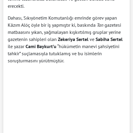
erecekti.
Dahası, Sıkıyönetim Komutanlığı emrinde görev yapan
Kâzım Alöç öyle bir iş yapmıştır ki, baskında
Tan
gazetesi
matbaasını yıkan, yağmalayan kışkırtılmış gruplar yerine
gazetenin sahipleri olan
Zekeriya Sertel
ve
Sabiha Sertel
ile yazar
Cami Baykurt’u
“hükümetin manevi şahsiyetini
tahkir” suçlamasıyla tutuklamış ve bu isimlerin
soruşturmasını yürütmüştür.