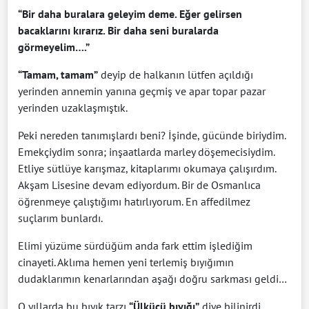
“Bir daha buralara geleyim deme. Eğer gelirsen
bacaklarını kırarız. Bir daha seni buralarda
görmeyelim….”
“Tamam, tamam”
deyip de halkanın lütfen açıldığı
yerinden annemin yanına geçmiş ve apar topar pazar
yerinden uzaklaşmıştık.
Peki nereden tanımışlardı beni? İşinde, gücünde biriydim.
Emekçiydim sonra; inşaatlarda marley döşemecisiydim.
Etliye sütlüye karışmaz, kitaplarımı okumaya çalışırdım.
Akşam Lisesine devam ediyordum. Bir de Osmanlıca
öğrenmeye çalıştığımı hatırlıyorum. En affedilmez
suçlarım bunlardı.
Elimi yüzüme sürdüğüm anda fark ettim işlediğim
cinayeti. Aklıma hemen yeni terlemiş bıyığımın
dudaklarımın kenarlarından aşağı doğru sarkması geldi…
O yıllarda bu bıyık tarzı
“Ülkücü bıyığı”
diye bilinirdi.