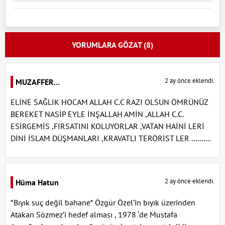
YORUMLARA GÖZAT (8)
2 ay önce eklendi.
MUZAFFER...
ELİNE SAĞLIK HOCAM ALLAH C.C RAZI OLSUN ÖMRÜNÜZ
BEREKET NASİP EYLE İNŞALLAH AMİN ,ALLAH C.C.
ESİRGEMİS ,FIRSATINI KOLUYORLAR ,VATAN HAİNİ LERİ
DİNİ İSLAM DÜŞMANLARI ,KRAVATLI TERÖRİST LER ..........
2 ay önce eklendi.
Hüma Hatun
*Bıyık suç değil bahane* Özgür Özel’in bıyık üzerinden
Atakan Sözmez’i hedef alması , 1978 ‘de Mustafa