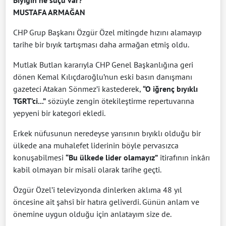
Bıyığın ne suçu var?
MUSTAFA ARMAĞAN
CHP Grup Başkanı Özgür Özel mitingde hızını alamayıp
tarihe bir bıyık tartışması daha armağan etmiş oldu.
Mutlak Butlan kararıyla CHP Genel Başkanlığına geri
dönen Kemal Kılıçdaroğlu’nun eski basın danışmanı
gazeteci Atakan Sönmez’i kastederek,
“O iğrenç bıyıklı
TGRT’ci...”
sözüyle zengin ötekileştirme repertuvarına
yepyeni bir kategori ekledi.
Erkek nüfusunun neredeyse yarısının bıyıklı olduğu bir
ülkede ana muhalefet liderinin böyle pervasızca
konuşabilmesi
“Bu ülkede lider olamayız”
itirafının inkârı
kabil olmayan bir misali olarak tarihe geçti.
Özgür Özel’i televizyonda dinlerken aklıma 48 yıl
öncesine ait şahsî bir hatıra geliverdi. Günün anlam ve
önemine uygun olduğu için anlatayım size de.