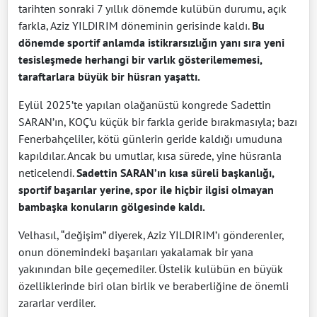
tarihten sonraki 7 yıllık dönemde kulübün durumu, açık
farkla, Aziz YILDIRIM döneminin gerisinde kaldı.
Bu
dönemde sportif anlamda istikrarsızlığın yanı sıra yeni
tesisleşmede herhangi bir varlık gösterilememesi,
taraftarlara büyük bir hüsran yaşattı.
Eylül 2025’te yapılan olağanüstü kongrede Sadettin
SARAN’ın, KOÇ’u küçük bir farkla geride bırakmasıyla; bazı
Fenerbahçeliler, kötü günlerin geride kaldığı umuduna
kapıldılar. Ancak bu umutlar, kısa sürede, yine hüsranla
neticelendi.
Sadettin SARAN’ın kısa süreli başkanlığı,
sportif başarılar yerine, spor ile hiçbir ilgisi olmayan
bambaşka konuların gölgesinde kaldı.
Velhasıl, “değişim” diyerek, Aziz YILDIRIM’ı gönderenler,
onun dönemindeki başarıları yakalamak bir yana
yakınından bile geçemediler. Üstelik kulübün en büyük
özelliklerinde biri olan birlik ve beraberliğine de önemli
zararlar verdiler.