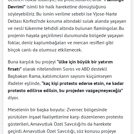
Devrimi”
isimli bir halk hareketine dönüştüğünü
söyleyebiliriz. Bu ismin verilme sebebi ise Vjose-Narte
Deltası Körfezi’nde koruma altındaki sulak alanda yaşayan
ve nesli tükenme tehdidi altında bulunan flamingolar. Bu
projenin hayata geçirilmesi durumunda bölgede yaşayan
foklar, deniz kaplumbağaları ve mercan resifleri gibi
birçok canlı da olumsuz etkilenecek.
Buna karşılık bu projeyi
“ülke için büyük bir yatırım
fırsatı”
olarak nitelendiren Soros ve ABD destekli
Başbakan Rama, katılımcıların sayısını küçümseyen
ifadeler eşlinde,
“kaç kişi protesto ederse etsin, ne kadar
protesto edilirse edilsin, bu projeden vazgeçmeyeceğiz”
diyor.
Meselenin bir başka boyutu: Zvernec bölgesinde
yürütülen inşaat faaliyetlerine karşı düzenlenen protesto
gösterileri, Arnavutluk Özel Savcılığı’nı da harekete
geçirdi. Arnavutluk Özel Savcılığı, söz konusu projeye