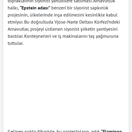
topraklarının siyonist yahudilere satılması. Arnavutluk
halkı,
“Epstein adası”
benzeri bir siyonist sapkınlık
projesinin, ülkelerinde inşa edilmesini kesinlikle kabul
etmiyor. Bu doğrultuda Vjose-Narte Deltası Körfezi’ndeki
Arnavutlar, projeyi üstlenen siyonist şirketin şantiyesini
bastılar. Konteynerleri ve iş makinalarını taş yağmuruna
tuttular.
Gelinen nokta itibariyle, bu protestoların, artık
“Flamingo