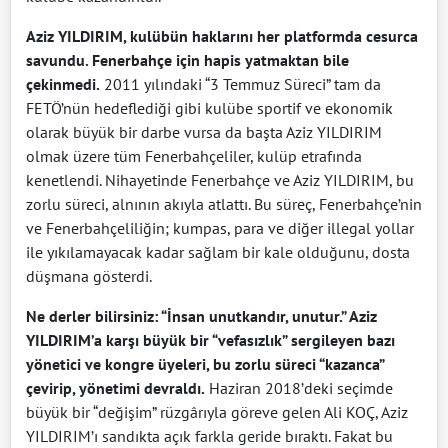
Aziz YILDIRIM, kulübün haklarını her platformda cesurca
savundu. Fenerbahçe için hapis yatmaktan bile
çekinmedi.
2011 yılındaki “3 Temmuz Süreci” tam da
FETÖ’nün hedeflediği gibi kulübe sportif ve ekonomik
olarak büyük bir darbe vursa da başta Aziz YILDIRIM
olmak üzere tüm Fenerbahçeliler, kulüp etrafında
kenetlendi. Nihayetinde Fenerbahçe ve Aziz YILDIRIM, bu
zorlu süreci, alnının akıyla atlattı. Bu süreç, Fenerbahçe’nin
ve Fenerbahçeliliğin; kumpas, para ve diğer illegal yollar
ile yıkılamayacak kadar sağlam bir kale olduğunu, dosta
düşmana gösterdi.
Ne derler bilirsiniz: “İnsan unutkandır, unutur.” Aziz
YILDIRIM’a karşı büyük bir “vefasızlık” sergileyen bazı
yönetici ve kongre üyeleri, bu zorlu süreci “kazanca”
çevirip, yönetimi devraldı.
Haziran 2018’deki seçimde
büyük bir “değişim” rüzgârıyla göreve gelen Ali KOÇ, Aziz
YILDIRIM’ı sandıkta açık farkla geride bıraktı. Fakat bu