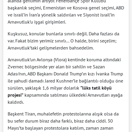
alanda gerilimin artıyor. Fenerbahçe Spor Kulübü
başkanlık seçimi, Ermenistan ve Kosova genel seçimi, ABD
ve israil’in İran’a yönelik saldırıları ve Siyonist israil’in
Arnavutluk’u işgal girişimleri.
Kuşkusuz, konular bunlarla sınırlı değil. Daha fazlası da
var. Fakat bizim yerimiz sınırlı… O halde, birini seçelim;
Arnavutluk’taki gelişmelerden bahsedelim.
Arnavutluk’un Avlonya (Vlora) kentinde koruma altındaki
Zvernec bölgesinde yer alan bir sahilin ve Sazan
Adası’nın, ABD Başkanı Donald Trump’ın kızı İvanka Trump
ile yahudi damadı Jared Kushner’le bağlantılı olduğu öne
sürülen, yaklaşık 1,6 milyar dolarlık
“lüks tatil köyü
projesi”
kapsamında satılması ülkedeki Arnavutları ayağa
kaldırdı.
Başkent Tiran, muhalefetin protestolarına alışık olsa da
bu sefer durum biraz daha farklı, biraz daha ciddi. 30
Mayıs’ta başlayan protestolara katılım, zaman zaman