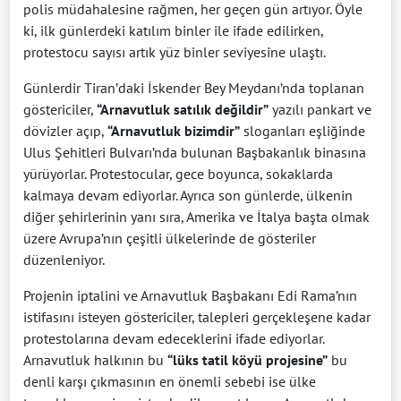
polis müdahalesine rağmen, her geçen gün artıyor. Öyle
ki, ilk günlerdeki katılım binler ile ifade edilirken,
protestocu sayısı artık yüz binler seviyesine ulaştı.
Günlerdir Tiran’daki İskender Bey Meydanı’nda toplanan
göstericiler,
“Arnavutluk satılık değildir”
yazılı pankart ve
dövizler açıp,
“Arnavutluk bizimdir”
sloganları eşliğinde
Ulus Şehitleri Bulvarı’nda bulunan Başbakanlık binasına
yürüyorlar. Protestocular, gece boyunca, sokaklarda
kalmaya devam ediyorlar. Ayrıca son günlerde, ülkenin
diğer şehirlerinin yanı sıra, Amerika ve İtalya başta olmak
üzere Avrupa’nın çeşitli ülkelerinde de gösteriler
düzenleniyor.
Projenin iptalini ve Arnavutluk Başbakanı Edi Rama’nın
istifasını isteyen göstericiler, talepleri gerçekleşene kadar
protestolarına devam edeceklerini ifade ediyorlar.
Arnavutluk halkının bu
“lüks tatil köyü projesine”
bu
denli karşı çıkmasının en önemli sebebi ise ülke