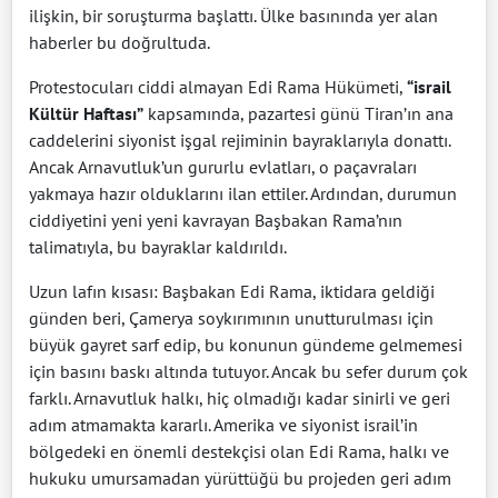
ilişkin, bir soruşturma başlattı. Ülke basınında yer alan
haberler bu doğrultuda.
Protestocuları ciddi almayan Edi Rama Hükümeti,
“israil
Kültür Haftası”
kapsamında, pazartesi günü Tiran’ın ana
caddelerini siyonist işgal rejiminin bayraklarıyla donattı.
Ancak Arnavutluk’un gururlu evlatları, o paçavraları
yakmaya hazır olduklarını ilan ettiler. Ardından, durumun
ciddiyetini yeni yeni kavrayan Başbakan Rama’nın
talimatıyla, bu bayraklar kaldırıldı.
Uzun lafın kısası: Başbakan Edi Rama, iktidara geldiği
günden beri, Çamerya soykırımının unutturulması için
büyük gayret sarf edip, bu konunun gündeme gelmemesi
için basını baskı altında tutuyor. Ancak bu sefer durum çok
farklı. Arnavutluk halkı, hiç olmadığı kadar sinirli ve geri
adım atmamakta kararlı. Amerika ve siyonist israil’in
bölgedeki en önemli destekçisi olan Edi Rama, halkı ve
hukuku umursamadan yürüttüğü bu projeden geri adım