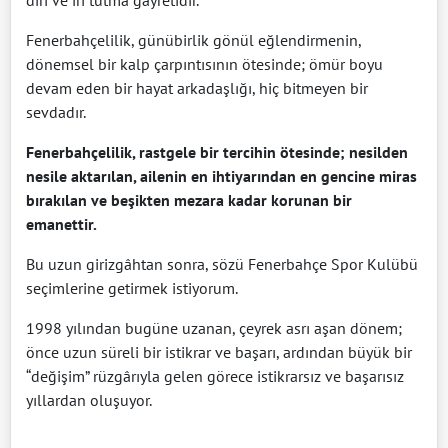
diri ve iri tutma gayretidir.
Fenerbahçelilik, günübirlik gönül eğlendirmenin,
dönemsel bir kalp çarpıntısının ötesinde; ömür boyu
devam eden bir hayat arkadaşlığı, hiç bitmeyen bir
sevdadır.
Fenerbahçelilik, rastgele bir tercihin ötesinde; nesilden
nesile aktarılan, ailenin en ihtiyarından en gencine miras
bırakılan ve beşikten mezara kadar korunan bir
emanettir.
Bu uzun girizgâhtan sonra, sözü Fenerbahçe Spor Kulübü
seçimlerine getirmek istiyorum.
1998 yılından bugüne uzanan, çeyrek asrı aşan dönem;
önce uzun süreli bir istikrar ve başarı, ardından büyük bir
“değişim” rüzgârıyla gelen görece istikrarsız ve başarısız
yıllardan oluşuyor.