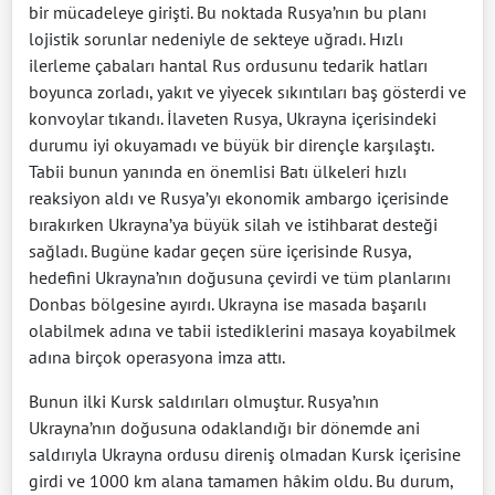
bir mücadeleye girişti. Bu noktada Rusya’nın bu planı
lojistik sorunlar nedeniyle de sekteye uğradı. Hızlı
ilerleme çabaları hantal Rus ordusunu tedarik hatları
boyunca zorladı, yakıt ve yiyecek sıkıntıları baş gösterdi ve
konvoylar tıkandı. İlaveten Rusya, Ukrayna içerisindeki
durumu iyi okuyamadı ve büyük bir dirençle karşılaştı.
Tabii bunun yanında en önemlisi Batı ülkeleri hızlı
reaksiyon aldı ve Rusya’yı ekonomik ambargo içerisinde
bırakırken Ukrayna’ya büyük silah ve istihbarat desteği
sağladı. Bugüne kadar geçen süre içerisinde Rusya,
hedefini Ukrayna’nın doğusuna çevirdi ve tüm planlarını
Donbas bölgesine ayırdı. Ukrayna ise masada başarılı
olabilmek adına ve tabii istediklerini masaya koyabilmek
adına birçok operasyona imza attı.
Bunun ilki Kursk saldırıları olmuştur. Rusya’nın
Ukrayna’nın doğusuna odaklandığı bir dönemde ani
saldırıyla Ukrayna ordusu direniş olmadan Kursk içerisine
girdi ve 1000 km alana tamamen hâkim oldu. Bu durum,