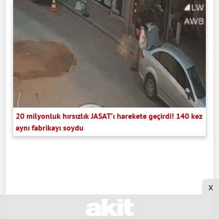
20 milyonluk hırsızlık JASAT’ı harekete geçirdi! 140 kez
aynı fabrikayı soydu
x