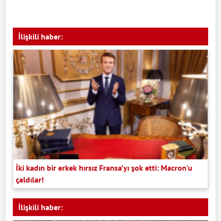
İlişkili haber:
İki kadın bir erkek hırsız Fransa’yı şok etti: Macron'u
çaldılar!
İlişkili haber: