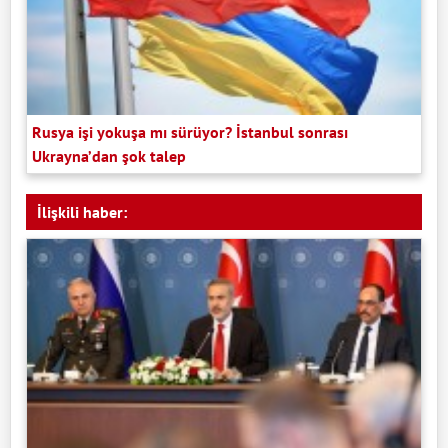
Rusya işi yokuşa mı sürüyor? İstanbul sonrası
Ukrayna’dan şok talep
İlişkili haber: