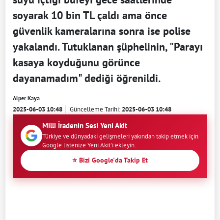
soyarak 10 bin TL çaldı ama önce
güvenlik kameralarına sonra ise polise
yakalandı. Tutuklanan şüphelinin, "Parayı
kasaya koyduğunu görünce
dayanamadım" dediği öğrenildi.
Alper Kaya
2025-06-03 10:48
Güncelleme Tarihi:
2025-06-03 10:48
Milli İradenin Sesi Yeni Akit
Türkiye ve dünyadaki gelişmeleri yakından takip etmek için
Google listenize Yeni Akit'i ekleyin.
⭐ Bizi Google'da Takip Et