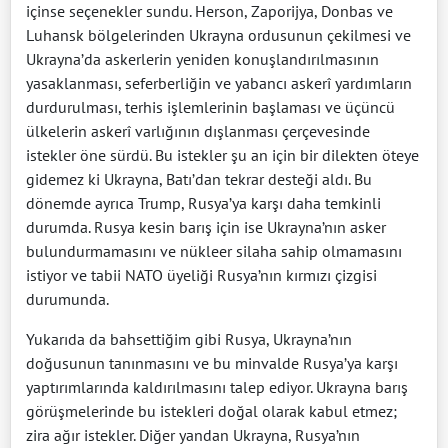
içinse seçenekler sundu. Herson, Zaporijya, Donbas ve
Luhansk bölgelerinden Ukrayna ordusunun çekilmesi ve
Ukrayna’da askerlerin yeniden konuşlandırılmasının
yasaklanması, seferberliğin ve yabancı askerî yardımların
durdurulması, terhis işlemlerinin başlaması ve üçüncü
ülkelerin askerî varlığının dışlanması çerçevesinde
istekler öne sürdü. Bu istekler şu an için bir dilekten öteye
gidemez ki Ukrayna, Batı’dan tekrar desteği aldı. Bu
dönemde ayrıca Trump, Rusya’ya karşı daha temkinli
durumda. Rusya kesin barış için ise Ukrayna’nın asker
bulundurmamasını ve nükleer silaha sahip olmamasını
istiyor ve tabii NATO üyeliği Rusya’nın kırmızı çizgisi
durumunda.
Yukarıda da bahsettiğim gibi Rusya, Ukrayna’nın
doğusunun tanınmasını ve bu minvalde Rusya’ya karşı
yaptırımlarında kaldırılmasını talep ediyor. Ukrayna barış
görüşmelerinde bu istekleri doğal olarak kabul etmez;
zira ağır istekler. Diğer yandan Ukrayna, Rusya’nın