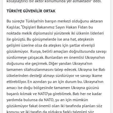
kolaylaştırıcı bir aktör konumunda yer almaktadır” dedi.
TÜRKİYE GÜVENİLİR ORTAK
Bu süreçte Türkiye’nin barışın merkezi olduğunu aktaran
Kaşlılar, “Dışişleri Bakanımız Sayın Hakan Fidan bu
noktada mekik diplomasisi yürüterek iki ülkenin liderleri
ile görüştü. Bu görüşmelerde ise ana hat, ateşkesin
gelişimi üzerine olsa da ateşkes için şartlar elverişli
gözükmüyor. Rusya, belirli amaçları doğrultusunda savaşı
sürdürmeye çalışacak. Bunlardan en önemlisi Ukrayna’nın
doğusunu ele geçirmek. Diğer yandan Ukrayna’nın
tamamen silahsızlanmasını talep edecek. Ukrayna ise Batı
ülkelerinden desteği almayı sürdürüyor ve savaşı ikame
ettirebiliyor. En azından şu an için durum bu. Ukrayna’nın
amacı ise doğu bölgesinde tamamen Ukrayna gücünü
başarılı kılmak ve NATO’ya girebilmek. Batı her ne kadar
yardımda bulunsa da NATO, şu an için mümkün
gözükmüyor fakat önemli olan iki tarafında planları söz
konusu ve iki tarafın da oldukça farklı talepleri söz