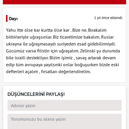
1 yıl önce eklendi.
Dayı
Yahu itte ölse kar kurtta ölse kar . Bize ne. Bırakalım
birbirleriyle uğraşsınlar. Biz ticaretimize bakalım. Ruslar
ukrayna ile uğraşmasaydı suriyeden esad gidebilirmiydi.
Gücümüz varsa filistin için uğraşalım. Zelinski şu durumda
bile israili destekliyor. Bizim işimiz , savaş artarak devam
edip tüm avrupaya yayılsınki onlar boğuşurken bizde eski
defterleri açalım , fırsatları değerlendirelim.
DÜŞÜNCELERİNİ PAYLAŞ!