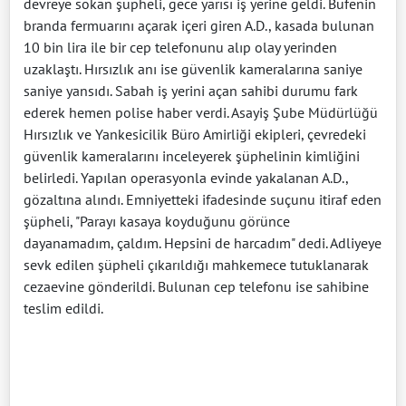
devreye sokan şüpheli, gece yarısı iş yerine geldi. Büfenin
branda fermuarını açarak içeri giren A.D., kasada bulunan
10 bin lira ile bir cep telefonunu alıp olay yerinden
uzaklaştı. Hırsızlık anı ise güvenlik kameralarına saniye
saniye yansıdı. Sabah iş yerini açan sahibi durumu fark
ederek hemen polise haber verdi. Asayiş Şube Müdürlüğü
Hırsızlık ve Yankesicilik Büro Amirliği ekipleri, çevredeki
güvenlik kameralarını inceleyerek şüphelinin kimliğini
belirledi. Yapılan operasyonla evinde yakalanan A.D.,
gözaltına alındı. Emniyetteki ifadesinde suçunu itiraf eden
şüpheli, "Parayı kasaya koyduğunu görünce
dayanamadım, çaldım. Hepsini de harcadım" dedi. Adliyeye
sevk edilen şüpheli çıkarıldığı mahkemece tutuklanarak
cezaevine gönderildi. Bulunan cep telefonu ise sahibine
teslim edildi.