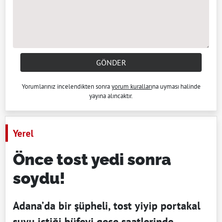
GÖNDER
Yorumlarınız incelendikten sonra
yorum kuralları
na uyması halinde
yayına alıncaktır.
Yerel
Önce tost yedi sonra
soydu!
Adana’da bir şüpheli, tost yiyip portakal
suyu içtiği büfeyi gece saatlerinde