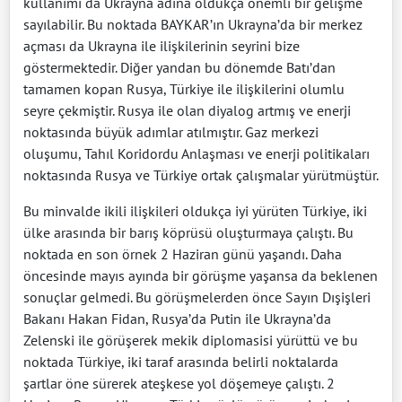
kullanımı da Ukrayna adına oldukça önemli bir gelişme
sayılabilir. Bu noktada BAYKAR’ın Ukrayna’da bir merkez
açması da Ukrayna ile ilişkilerinin seyrini bize
göstermektedir. Diğer yandan bu dönemde Batı’dan
tamamen kopan Rusya, Türkiye ile ilişkilerini olumlu
seyre çekmiştir. Rusya ile olan diyalog artmış ve enerji
noktasında büyük adımlar atılmıştır. Gaz merkezi
oluşumu, Tahıl Koridordu Anlaşması ve enerji politikaları
noktasında Rusya ve Türkiye ortak çalışmalar yürütmüştür.
Bu minvalde ikili ilişkileri oldukça iyi yürüten Türkiye, iki
ülke arasında bir barış köprüsü oluşturmaya çalıştı. Bu
noktada en son örnek 2 Haziran günü yaşandı. Daha
öncesinde mayıs ayında bir görüşme yaşansa da beklenen
sonuçlar gelmedi. Bu görüşmelerden önce Sayın Dışişleri
Bakanı Hakan Fidan, Rusya’da Putin ile Ukrayna’da
Zelenski ile görüşerek mekik diplomasisi yürüttü ve bu
noktada Türkiye, iki taraf arasında belirli noktalarda
şartlar öne sürerek ateşkese yol döşemeye çalıştı. 2