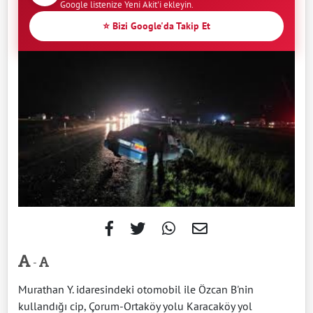
Google listenize Yeni Akit'i ekleyin.
⭐ Bizi Google'da Takip Et
-
Murathan Y. idaresindeki otomobil ile Özcan B'nin
kullandığı cip, Çorum-Ortaköy yolu Karacaköy yol