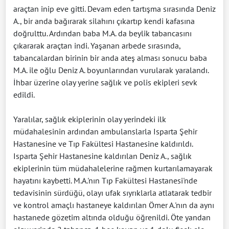
araçtan inip eve gitti. Devam eden tartışma sırasında Deniz
A., bir anda bağırarak silahını çıkartıp kendi kafasına
doğrulttu. Ardından baba M.A. da beylik tabancasını
çıkararak araçtan indi. Yaşanan arbede sırasında,
tabancalardan birinin bir anda ateş alması sonucu baba
M.A. ile oğlu Deniz A. boyunlarından vurularak yaralandı.
İhbar üzerine olay yerine sağlık ve polis ekipleri sevk
edildi.
Yaralılar, sağlık ekiplerinin olay yerindeki ilk
müdahalesinin ardından ambulanslarla Isparta Şehir
Hastanesine ve Tıp Fakültesi Hastanesine kaldırıldı.
Isparta Şehir Hastanesine kaldırılan Deniz A., sağlık
ekiplerinin tüm müdahalelerine rağmen kurtarılamayarak
hayatını kaybetti. M.A.'nın Tıp Fakültesi Hastanesi'nde
tedavisinin sürdüğü, olayı ufak sıyrıklarla atlatarak tedbir
ve kontrol amaçlı hastaneye kaldırılan Ömer A.'nın da aynı
hastanede gözetim altında olduğu öğrenildi. Öte yandan