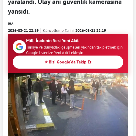
yaralandı. Olay anı güvenlik kamerasına
yansıdı.
IHA
2026-03-21 22:19
Güncelleme Tarihi:
2026-03-21 22:19
Milli İradenin Sesi Yeni Akit
Türkiye ve dünyadaki gelişmeleri yakından takip etmek için
Google listenize Yeni Akit'i ekleyin.
⭐ Bizi Google'da Takip Et