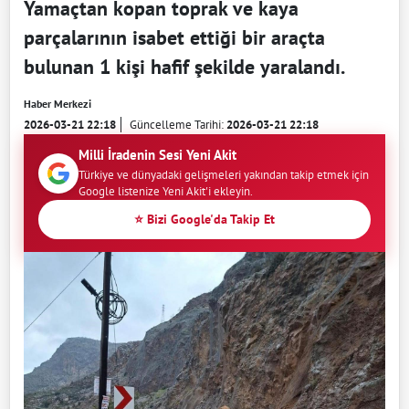
Yamaçtan kopan toprak ve kaya
parçalarının isabet ettiği bir araçta
bulunan 1 kişi hafif şekilde yaralandı.
Haber Merkezi
2026-03-21 22:18
Güncelleme Tarihi:
2026-03-21 22:18
Milli İradenin Sesi Yeni Akit
Türkiye ve dünyadaki gelişmeleri yakından takip etmek için
Google listenize Yeni Akit'i ekleyin.
⭐ Bizi Google'da Takip Et