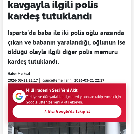
kavgayla ilgili polis
kardeş tutuklandı
Isparta'da baba ile iki polis oğlu arasında
çıkan ve babanın yaralandığı, oğlunun ise
öldüğü olayla ilgili diğer polis memuru
kardeş tutuklandı.
Haber Merkezi
2026-03-21 22:17
Güncelleme Tarihi:
2026-03-21 22:17
Milli İradenin Sesi Yeni Akit
Türkiye ve dünyadaki gelişmeleri yakından takip etmek için
Google listenize Yeni Akit'i ekleyin.
⭐ Bizi Google'da Takip Et