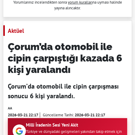
Yorumlarınız incelendikten sonra
yorum kuralları
na uyması halinde
yayına alıncaktır.
Aktüel
Çorum’da otomobil ile
cipin çarpıştığı kazada 6
kişi yaralandı
Çorum’da otomobil ile cipin çarpışması
sonucu 6 kişi yaralandı.
AA
2026-03-21 22:17
Güncelleme Tarihi:
2026-03-21 22:17
Milli İradenin Sesi Yeni Akit
Türkiye ve dünyadaki gelişmeleri yakından takip etmek için