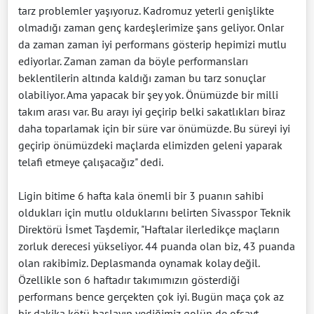
tarz problemler yaşıyoruz. Kadromuz yeterli genişlikte
olmadığı zaman genç kardeşlerimize şans geliyor. Onlar
da zaman zaman iyi performans gösterip hepimizi mutlu
ediyorlar. Zaman zaman da böyle performansları
beklentilerin altında kaldığı zaman bu tarz sonuçlar
olabiliyor. Ama yapacak bir şey yok. Önümüzde bir milli
takım arası var. Bu arayı iyi geçirip belki sakatlıkları biraz
daha toparlamak için bir süre var önümüzde. Bu süreyi iyi
geçirip önümüzdeki maçlarda elimizden geleni yaparak
telafi etmeye çalışacağız" dedi.
Ligin bitime 6 hafta kala önemli bir 3 puanın sahibi
oldukları için mutlu olduklarını belirten Sivasspor Teknik
Direktörü İsmet Taşdemir, "Haftalar ilerledikçe maçların
zorluk derecesi yükseliyor. 44 puanda olan biz, 43 puanda
olan rakibimiz. Deplasmanda oynamak kolay değil.
Özellikle son 6 haftadır takımımızın gösterdiği
performans bence gerçekten çok iyi. Bugün maça çok az
bir dakika kötü başlayıp yediğimiz golün de ofsayt