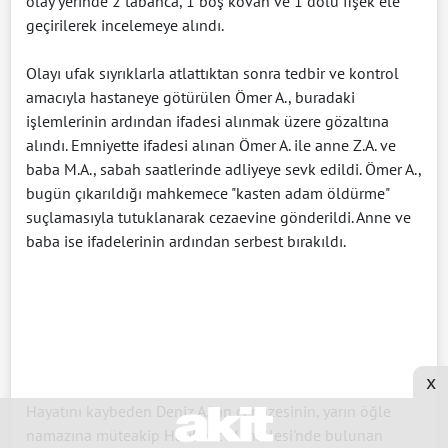
olay yerinde 2 tabanca, 1 boş kovan ve 1 dolu fişek ele
geçirilerek incelemeye alındı.
Olayı ufak sıyrıklarla atlattıktan sonra tedbir ve kontrol
amacıyla hastaneye götürülen Ömer A., buradaki
işlemlerinin ardından ifadesi alınmak üzere gözaltına
alındı. Emniyette ifadesi alınan Ömer A. ile anne Z.A. ve
baba M.A., sabah saatlerinde adliyeye sevk edildi. Ömer A.,
bugün çıkarıldığı mahkemece "kasten adam öldürme"
suçlamasıyla tutuklanarak cezaevine gönderildi. Anne ve
baba ise ifadelerinin ardından serbest bırakıldı.
x
Hayatını kaybeden Deniz A.'nın cenazesinin, yarın öğle
namazına müteakip Halıkent Mahallesi'nde bulunan