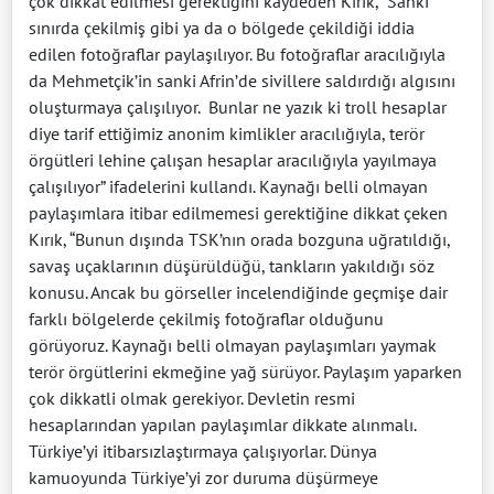
çok dikkat edilmesi gerektiğini kaydeden Kırık, “Sanki
sınırda çekilmiş gibi ya da o bölgede çekildiği iddia
edilen fotoğraflar paylaşılıyor. Bu fotoğraflar aracılığıyla
da Mehmetçik’in sanki Afrin’de sivillere saldırdığı algısını
oluşturmaya çalışılıyor. Bunlar ne yazık ki troll hesaplar
diye tarif ettiğimiz anonim kimlikler aracılığıyla, terör
örgütleri lehine çalışan hesaplar aracılığıyla yayılmaya
çalışılıyor” ifadelerini kullandı. Kaynağı belli olmayan
paylaşımlara itibar edilmemesi gerektiğine dikkat çeken
Kırık, “Bunun dışında TSK’nın orada bozguna uğratıldığı,
savaş uçaklarının düşürüldüğü, tankların yakıldığı söz
konusu. Ancak bu görseller incelendiğinde geçmişe dair
farklı bölgelerde çekilmiş fotoğraflar olduğunu
görüyoruz. Kaynağı belli olmayan paylaşımları yaymak
terör örgütlerini ekmeğine yağ sürüyor. Paylaşım yaparken
çok dikkatli olmak gerekiyor. Devletin resmi
hesaplarından yapılan paylaşımlar dikkate alınmalı.
Türkiye’yi itibarsızlaştırmaya çalışıyorlar. Dünya
kamuoyunda Türkiye’yi zor duruma düşürmeye