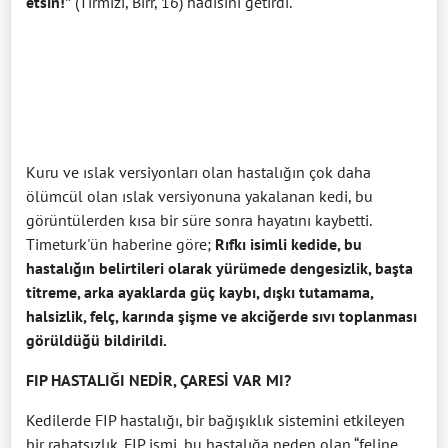
etsin!”
(Tirmizî, Birr, 16) hadisini getirdi.
Kuru ve ıslak versiyonları olan hastalığın çok daha
ölümcül olan ıslak versiyonuna yakalanan kedi, bu
görüntülerden kısa bir süre sonra hayatını kaybetti.
Timeturk'ün haberine göre;
Rıfkı isimli kedide, bu
hastalığın belirtileri olarak yürümede dengesizlik, başta
titreme, arka ayaklarda güç kaybı, dışkı tutamama,
halsizlik, felç, karında şişme ve akciğerde sıvı toplanması
görüldüğü bildirildi.
FIP HASTALIĞI NEDİR, ÇARESİ VAR MI?
Kedilerde FIP hastalığı, bir bağışıklık sistemini etkileyen
bir rahatsızlık. FIP ismi, bu hastalığa neden olan “feline