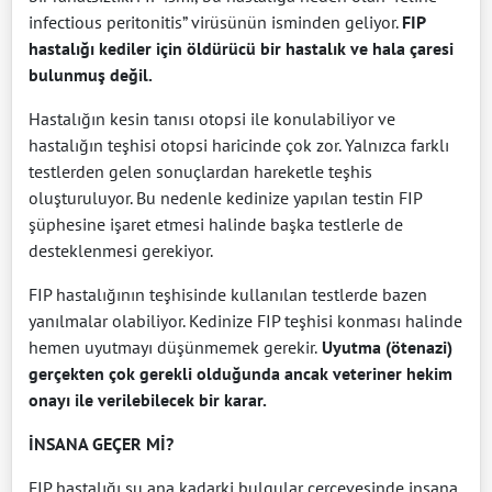
infectious peritonitis” virüsünün isminden geliyor.
FIP
hastalığı kediler için öldürücü bir hastalık ve hala çaresi
bulunmuş değil.
Hastalığın kesin tanısı otopsi ile konulabiliyor ve
hastalığın teşhisi otopsi haricinde çok zor. Yalnızca farklı
testlerden gelen sonuçlardan hareketle teşhis
oluşturuluyor. Bu nedenle kedinize yapılan testin FIP
şüphesine işaret etmesi halinde başka testlerle de
desteklenmesi gerekiyor.
FIP hastalığının teşhisinde kullanılan testlerde bazen
yanılmalar olabiliyor. Kedinize FIP teşhisi konması halinde
hemen uyutmayı düşünmemek gerekir.
Uyutma (ötenazi)
gerçekten çok gerekli olduğunda ancak veteriner hekim
onayı ile verilebilecek bir karar.
İNSANA GEÇER Mİ?
FIP hastalığı şu ana kadarki bulgular çerçevesinde insana