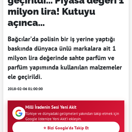
geçirildi… Piyasa değeri 1
milyon lira! Kutuyu
açınca…
Bağcılar’da polisin bir iş yerine yaptığı
baskında dünyaca ünlü markalara ait 1
milyon lira değerinde sahte parfüm ve
parfüm yapımında kullanılan malzemeler
ele geçirildi.
2018-02-06 01:00:00
Milli İradenin Sesi Yeni Akit
Türkiye ve dünyadaki gelişmeleri yakından takip etmek için
Google listenize Yeni Akit'i ekleyin.
⭐ Bizi Google'da Takip Et