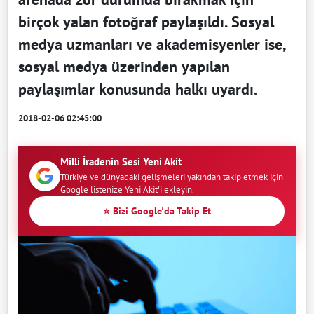
birçok yalan fotoğraf paylaşıldı. Sosyal
medya uzmanları ve akademisyenler ise,
sosyal medya üzerinden yapılan
paylaşımlar konusunda halkı uyardı.
2018-02-06 02:45:00
Milli İradenin Sesi Yeni Akit
Türkiye ve dünyadaki gelişmeleri yakından takip etmek için
Google listenize Yeni Akit'i ekleyin.
⭐ Bizi Google'da Takip Et