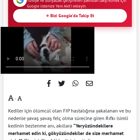
Türkiye ve dünyadaki gelişmeleri yakından takip etmek için
Google listenize Yeni Akit'i ekleyin.
⭐ Bizi Google'da Takip Et
-
Kediler için ölümcül olan FIP hastalığına yakalanan ve bu
nedenle yavaş yavaş felç olma sürecine giren Rıfkı isimli
kedinin bezlenme anı, akıllara
“Yeryüzündekilere
merhamet edin ki, gökyüzündekiler de size merhamet