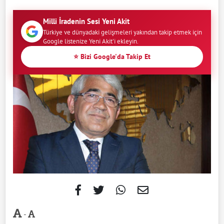
Milli İradenin Sesi Yeni Akit
Türkiye ve dünyadaki gelişmeleri yakından takip etmek için
Google listenize Yeni Akit'i ekleyin.
⭐ Bizi Google'da Takip Et
-