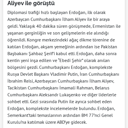
Aliyev ile görüştü
Diplomasi trafiği hızlı başlayan Erdoğan, ilk olarak
Azerbaycan Cumhurbaşkanı İlham Aliyev ile bir araya
geldi. Yaklaşık 40 dakika süren görüşmede, Ermenistan ile
yaşanan gerginliğin ve son gelişmelerin ele alındığı
öğrenildi. Kongre merkezindeki ağaç dikme törenine de
katılan Erdoğan, akşam yemeğinin ardından ise Pakistan
Başbakanı Şahbaz Şerif’i kabul etti. Erdoğan, daha sonra
kentin yeni inşa edilen ve “Ebedi Şehir” olarak anılan
bölgesini gezdi. Cumhurbaşkanı Erdoğan, komplekste
Rusya Devlet Başkanı Vladimir Putin, İran Cumhurbaşkanı
İbrahim Reisi, Azerbaycan Cumhurbaşkanı İlham Aliyev,
Tacikistan Cumhurbaşkanı İmamali Rahman, Belarus
Cumhurbaşkanı Aleksandr Lukaşenko ve diğer liderlerle
sohbet etti. Gezi sırasında Putin ile ayrıca sohbet eden
Erdoğan, komplekste incelemelerde bulundu. Erdoğan,
Semerkant’taki temaslarının ardından BM 77’nci Genel
Kurulu’na katılmak üzere ABD’ye gidecek.