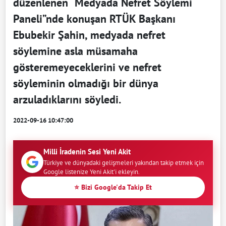
düzenlenen “Medyada Nefret Söylemi
Paneli”nde konuşan RTÜK Başkanı
Ebubekir Şahin, medyada nefret
söylemine asla müsamaha
gösteremeyeceklerini ve nefret
söyleminin olmadığı bir dünya
arzuladıklarını söyledi.
2022-09-16 10:47:00
Milli İradenin Sesi Yeni Akit
Türkiye ve dünyadaki gelişmeleri yakından takip etmek için
Google listenize Yeni Akit'i ekleyin.
⭐ Bizi Google'da Takip Et