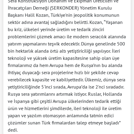
Sera Konstrüksiyon Donanım ve Ekipman Üreticileri ve
İhracatçıları Derneği (SERKONDER) Yönetim Kurulu
Başkanı Halil Kozan, Türkiye'nin jeopolitik konumunun
sektör adına avantaj sağladığını belirtti. Kozan, “Yaşanan
bu kriz, ülkeleri yerinde üretim ve tedarik zinciri
problemlerini çözmek amacı ile modern seracılık alanında
yatırım yapmalarını teşvik edecektir. Dünya genelinde 500
bin hektarlık alanda örtü altı yetiştiriciliği yapılıyor. İleri
teknoloji ve yüksek üretim kapasitesine sahip olan üye
firmalarımız da hem Avrupa hem de Rusya’nın bu alanda
ihtiyaç duyacağı sera projelerine hızlı bir şekilde cevap
verebilecek kapasite ve kabiliyettedir. Ülkemiz, dünya sera
yetiştiriciliğinde 5'inci sırada, Avrupa’da ise 2'nci sıradadır.
Rusya sera yatırımlarını artırmak istiyor. Ruslar, Hollanda
ve İspanya gibi çeşitli Avrupa ülkelerinden tedarik ettiği
ürün ve hizmetlerini şimdilerde, ileri teknoloji ile üretim
yapan ve yazılım otomasyon anlamında tatmin edici
çözümler sunan Türk firmalardan talep etmeye başladı”
dedi.