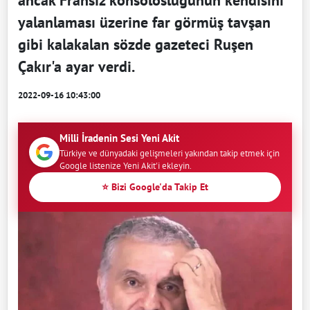
yalanlaması üzerine far görmüş tavşan
gibi kalakalan sözde gazeteci Ruşen
Çakır'a ayar verdi.
2022-09-16 10:43:00
Milli İradenin Sesi Yeni Akit
Türkiye ve dünyadaki gelişmeleri yakından takip etmek için
Google listenize Yeni Akit'i ekleyin.
⭐ Bizi Google'da Takip Et