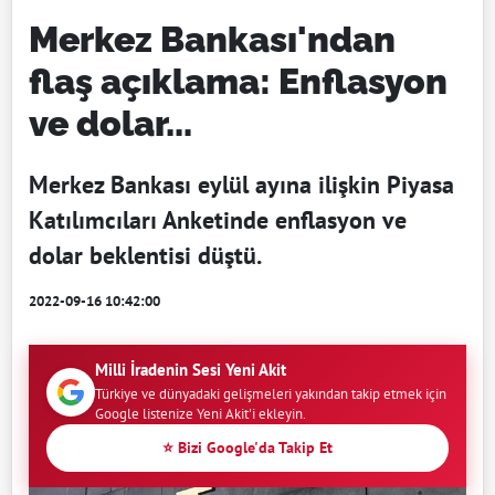
Merkez Bankası'ndan
flaş açıklama: Enflasyon
ve dolar...
Merkez Bankası eylül ayına ilişkin Piyasa
Katılımcıları Anketinde enflasyon ve
dolar beklentisi düştü.
2022-09-16 10:42:00
Milli İradenin Sesi Yeni Akit
Türkiye ve dünyadaki gelişmeleri yakından takip etmek için
Google listenize Yeni Akit'i ekleyin.
⭐ Bizi Google'da Takip Et