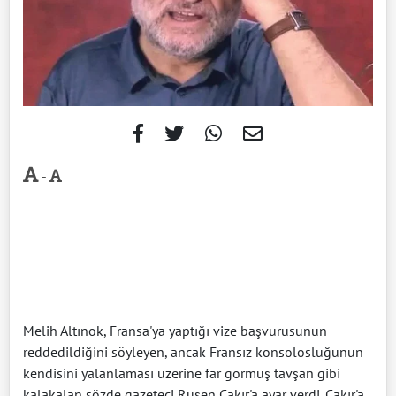
-
Melih Altınok, Fransa'ya yaptığı vize başvurusunun
reddedildiğini söyleyen, ancak Fransız konsolosluğunun
kendisini yalanlaması üzerine far görmüş tavşan gibi
kalakalan sözde gazeteci Ruşen Çakır'a ayar verdi. Çakır'a