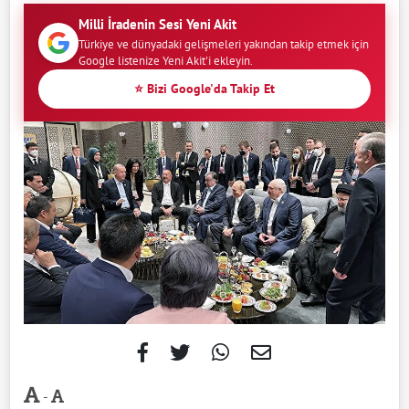
Milli İradenin Sesi Yeni Akit
Türkiye ve dünyadaki gelişmeleri yakından takip etmek için
Google listenize Yeni Akit'i ekleyin.
⭐ Bizi Google'da Takip Et
-