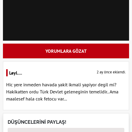
YORUMLARA GÖZAT
2 ay önce eklendi.
Leyl....
Hic yere inmeden havada yakit ikmali yapiyor degil mi?
Hakikatten ordu Türk Devlet geleneginin temelidir.. Ama
maalesef hala cok fetocu var...
DÜŞÜNCELERİNİ PAYLAŞ!