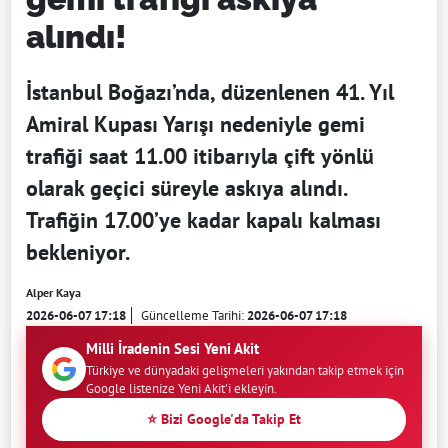
alındı!
İstanbul Boğazı’nda, düzenlenen 41. Yıl
Amiral Kupası Yarışı nedeniyle gemi
trafiği saat 11.00 itibarıyla çift yönlü
olarak geçici süreyle askıya alındı.
Trafiğin 17.00’ye kadar kapalı kalması
bekleniyor.
Alper Kaya
2026-06-07 17:18
Güncelleme Tarihi:
2026-06-07 17:18
Milli İradenin Sesi Yeni Akit
Türkiye ve dünyadaki gelişmeleri yakından takip etmek için
Google listenize Yeni Akit'i ekleyin.
⭐ Bizi Google'da Takip Et