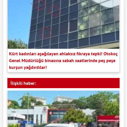
Kürt kadınları aşağılayan ahlaksız fıkraya tepki! Otokoç
Genel Müdürlüğü binasına sabah saatlerinde peş peşe
kurşun yağdırdılar!
İlişkili haber: