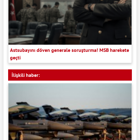
Astsubayını döven generale soruşturma! MSB harekete
geçti
İlişkili haber: