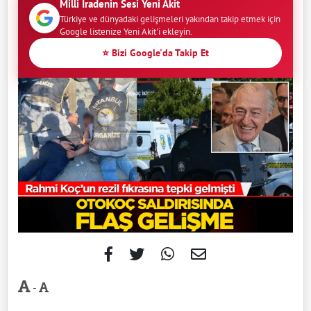
Milli İradenin Sesi Yeni Akit
Türkiye ve dünyadaki gelişmeleri yakından takip etmek için
Google listenize Yeni Akit'i ekleyin.
⭐ Bizi Google'da Takip Et
-