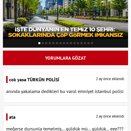
YORUMLARA GÖZAT
2 ay önce eklendi.
cok yasa TÜRKÜN POLİSİ
anında yakalama dedikleri bu varol emniyet istanbul polisi
2 ay önce eklendi.
ata
meğerse dursunla temelmiş... güldük mü... güldük... eee???