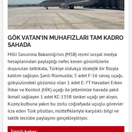
GÖK VATAN’IN MUHAFIZLARI TAM KADRO
SAHADA
Milli Savunma Bakanlığı'nın (MSB) resmi sosyal medya
hesaplarından paylaştığı nefes kesen görüntülerle
duyurulan tatbikata, Türkiye oldukça stratejik bir filoyla
katılım sağlıyor. Şanlı filomuzda; 5 adet F-16 savaş uçağı,
gökyüzündeki gözümüz olan 1 adet E-7T Havadan Erken
İhbar ve Kontrol (HİK) uçağı ile jetlerimize havada yakıt
ikmali sağlayan 1 adet KC-135R tanker uçağı yer alıyor.
Kuzey kutbuna yakın bu zorlu coğrafyada uçuşlu görevler
icra eden Türk pilotları, müttefikleriyle karşılıklı bilgi ve
taktik tecrübe paylaşımı gerçekleştiriyor.
İlişkili haber: