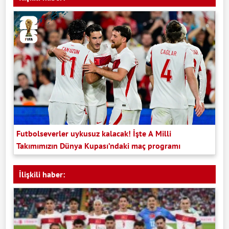
Futbolseverler uykusuz kalacak! İşte A Milli
Takımımızın Dünya Kupası’ndaki maç programı
İlişkili haber: