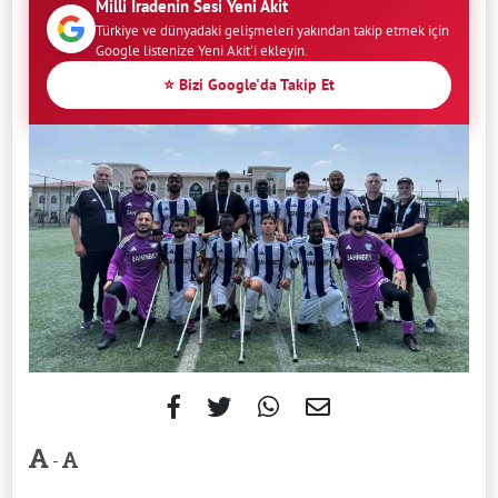
Milli İradenin Sesi Yeni Akit
Türkiye ve dünyadaki gelişmeleri yakından takip etmek için
Google listenize Yeni Akit'i ekleyin.
⭐ Bizi Google'da Takip Et
-