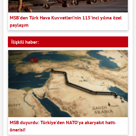
MSB'den Türk Hava Kuvvetleri'nin 115'inci yılına özel
paylaşım
İlişkili haber:
MSB duyurdu: Türkiye'den NATO'ya akaryakıt hattı
önerisi!