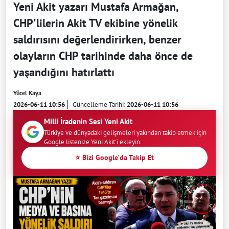
Yeni Akit yazarı Mustafa Armağan,
CHP'lilerin Akit TV ekibine yönelik
saldırısını değerlendirirken, benzer
olayların CHP tarihinde daha önce de
yaşandığını hatırlattı
Yücel Kaya
2026-06-11 10:56
Güncelleme Tarihi:
2026-06-11 10:56
Milli İradenin Sesi Yeni Akit
Türkiye ve dünyadaki gelişmeleri yakından takip etmek için
Google listenize Yeni Akit'i ekleyin.
⭐ Bizi Google'da Takip Et