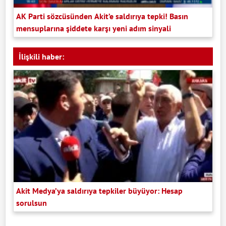
AK Parti sözcüsünden Akit’e saldırıya tepki! Basın
mensuplarına şiddete karşı yeni adım sinyali
İlişkili haber:
Akit Medya’ya saldırıya tepkiler büyüyor: Hesap
sorulsun