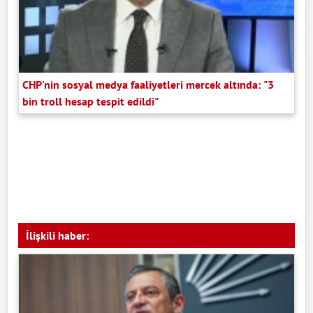
CHP'nin sosyal medya faaliyetleri mercek altında: "3
bin troll hesap tespit edildi"
İlişkili haber: