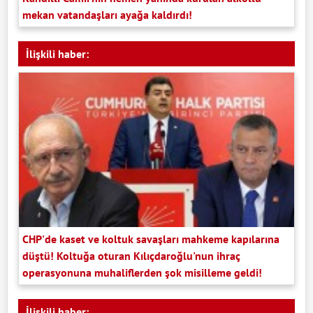
mekan vatandaşları ayağa kaldırdı!
İlişkili haber:
CHP'de kaset ve koltuk savaşları mahkeme kapılarına
düştü! Koltuğa oturan Kılıçdaroğlu'nun ihraç
operasyonuna muhaliflerden şok misilleme geldi!
İlişkili haber: