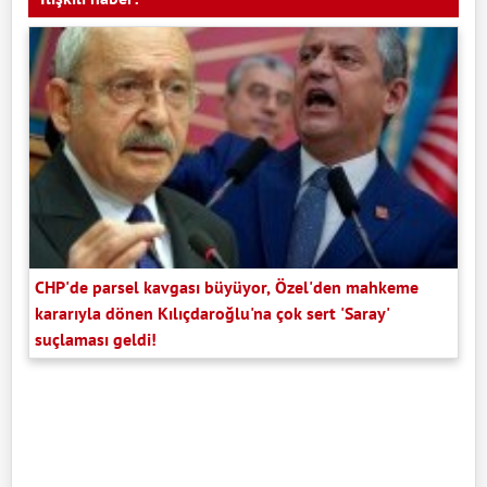
CHP'de parsel kavgası büyüyor, Özel'den mahkeme
kararıyla dönen Kılıçdaroğlu'na çok sert 'Saray'
suçlaması geldi!