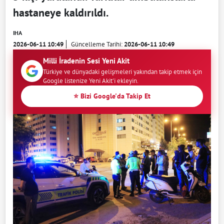
hastaneye kaldırıldı.
IHA
2026-06-11 10:49
Güncelleme Tarihi:
2026-06-11 10:49
Milli İradenin Sesi Yeni Akit
Türkiye ve dünyadaki gelişmeleri yakından takip etmek için
Google listenize Yeni Akit'i ekleyin.
⭐ Bizi Google'da Takip Et