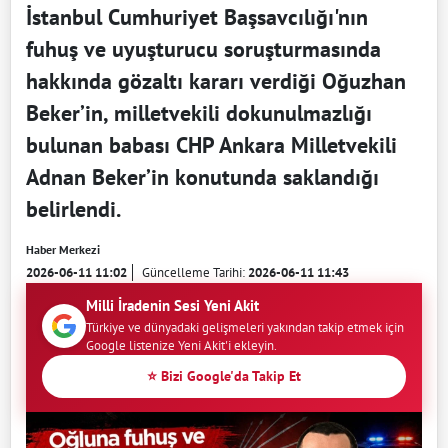
İstanbul Cumhuriyet Başsavcılığı'nın
fuhuş ve uyuşturucu soruşturmasında
hakkında gözaltı kararı verdiği Oğuzhan
Beker’in, milletvekili dokunulmazlığı
bulunan babası CHP Ankara Milletvekili
Adnan Beker’in konutunda saklandığı
belirlendi.
Haber Merkezi
2026-06-11 11:02
Güncelleme Tarihi:
2026-06-11 11:43
Milli İradenin Sesi Yeni Akit
Türkiye ve dünyadaki gelişmeleri yakından takip etmek için
Google listenize Yeni Akit'i ekleyin.
⭐ Bizi Google'da Takip Et