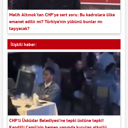
Melih Altınok'tan CHP'ye sert soru: Bu kadrolara ülke
emanet edilir mi? Türkiye'nin yükünü bunlar mı
taşıyacak?
İlişkili haber:
CHP'li Üsküdar Belediyesi'ne tepki üstüne tepki!
Kandilli Camii'nin hemen yanında kurulan alkollü