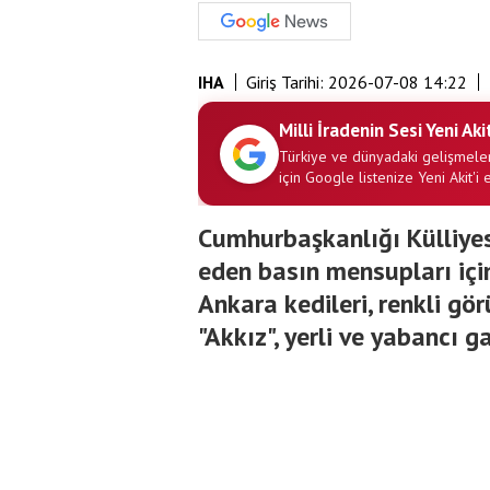
IHA
Giriş Tarihi:
2026-07-08 14:22
Milli İradenin Sesi Yeni Aki
Türkiye ve dünyadaki gelişmeler
için Google listenize Yeni Akit'i 
Cumhurbaşkanlığı Külliyesi
eden basın mensupları içi
Ankara kedileri, renkli gö
"Akkız", yerli ve yabancı g