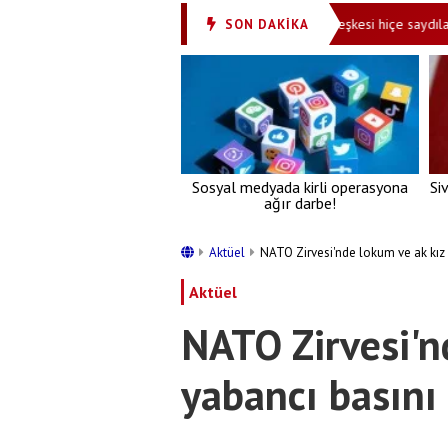
Aziz ihsan Aktaş davasında yeni gelişme!
Ateşkesi hiçe saydılar! Siyo
SON DAKİKA
•
Sosyal medyada kirli operasyona
Si
ağır darbe!
Aktüel
NATO Zirvesi'nde lokum ve ak kız
Aktüel
NATO Zirvesi'n
yabancı basını