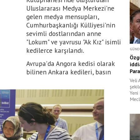
Uluslararası Medya Merkezi'ne
gelen medya mensupları,
Cumhurbaşkanlığı Külliyesi'nin
sevimli dostlarından anne
"Lokum" ve yavrusu "Ak Kız" isimli
kedilerce karşılandı.
GÜND
Özgü
Avrupa'da Angora kedisi olarak
iddi
Para
bilinen Ankara kedileri, basın
Veli 
şeki
Yeni
Mecli