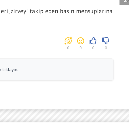
leri, zirveyi takip eden basın mensuplarına
0
0
0
0
 tıklayın.