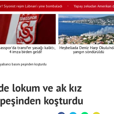
nist rejim Lübnan'ı yine bombaladı
Yapay zekadan Amerikan devine şok
•
vasspor'da transfer yasağı kalktı,
Heybeliada Deniz Harp Okulu'nd
4 imza birden geldi!
yangın söndürüldü
 yabancı basını peşinden koşturdu
de lokum ve ak kız
 peşinden koşturdu