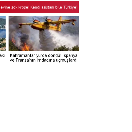
 kroşe! Kendi asistanı bile Türkiye'nin gururuna şapka çıkardı!
Son 
•
aki
Kahramanlar yurda döndü! İspanya
ve Fransa'nın imdadına uçmuşlardı