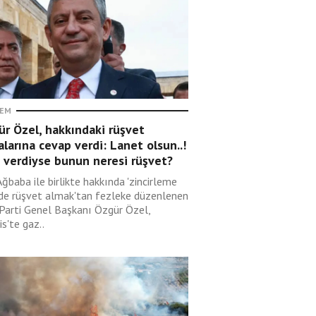
EM
r Özel, hakkındaki rüşvet
alarına cevap verdi: Lanet olsun..!
 verdiyse bunun neresi rüşvet?
Ağbaba ile birlikte hakkında 'zincirleme
lde rüşvet almak'tan fezleke düzenlenen
 Parti Genel Başkanı Özgür Özel,
s'te gaz..