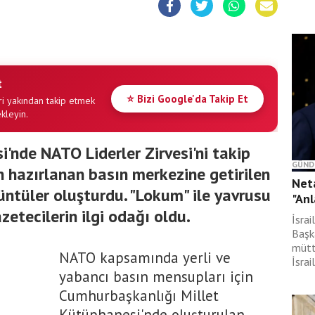
t
⭐ Bizi Google'da Takip Et
i yakından takip etmek
ekleyin.
'nde NATO Liderler Zirvesi'ni takip
GÜND
n hazırlanan basın merkezine getirilen
Neta
rüntüler oluşturdu. "Lokum" ile yavrusu
"Anl
azetecilerin ilgi odağı oldu.
İsra
Başk
mütt
NATO kapsamında yerli ve
İsrai
yabancı basın mensupları için
Cumhurbaşkanlığı Millet
Kütüphanesi'nde oluşturulan