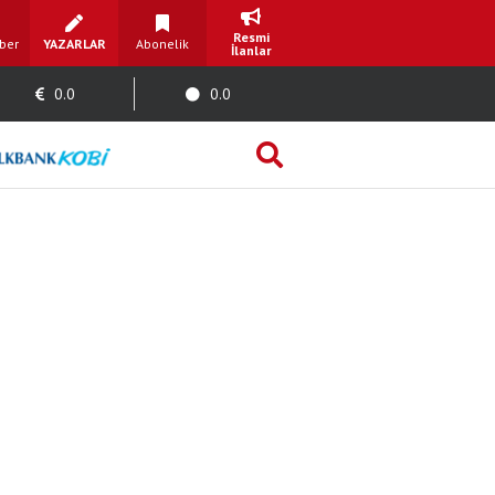
Resmi
ber
YAZARLAR
Abonelik
İlanlar
0.0
0.0