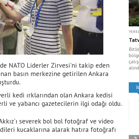
YERE
Tat
Bitli
bölge
çalı
de NATO Liderler Zirvesi'ni takip eden
alınd
anan basın merkezine getirilen Ankara
uşturdu.
erli kedi ırklarından olan Ankara kedisi
erli ve yabancı gazetecilerin ilgi odağı oldu.
kkız'ı severek bol bol fotoğraf ve video
dileri kucaklarına alarak hatıra fotoğrafı