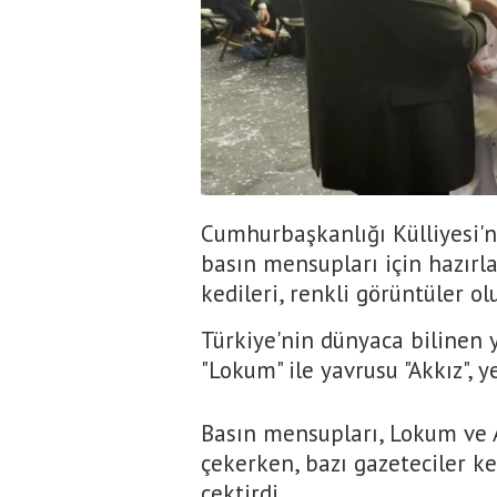
Cumhurbaşkanlığı Külliyesi'n
basın mensupları için hazırl
kedileri, renkli görüntüler ol
Türkiye'nin dünyaca bilinen y
"Lokum" ile yavrusu "Akkız", y
Basın mensupları, Lokum ve A
çekerken, bazı gazeteciler ke
çektirdi.